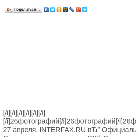
Поделиться…
[/i][/i][/i][/i][/i][/i]
[/i]26фотографий[/i]26фотографий[/i]2
27 апреля. INTERFAX.RU вЂ” Официаль