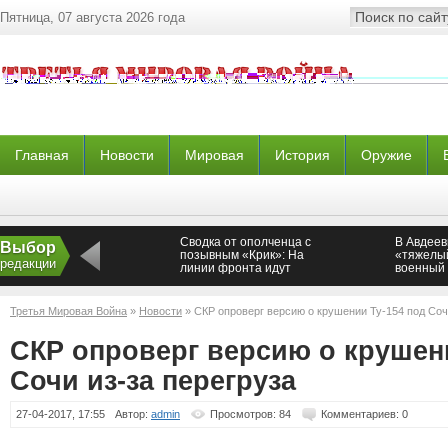
Пятница, 07 августа 2026 года
Главная
Новости
Мировая
История
Оружие
Сводка от ополченца с
В Авдеев
Выбор
позывным «Крик»: На
«тяжелый
редакции
линии фронта идут
военный
ожесточенные бои
Новорос
Третья Мировая Война
»
Новости
» СКР опроверг версию о крушении Ту-154 под Соч
СКР опроверг версию о крушени
Сочи из-за перегруза
27-04-2017, 17:55
Автор:
admin
Просмотров: 84
Комментариев: 0