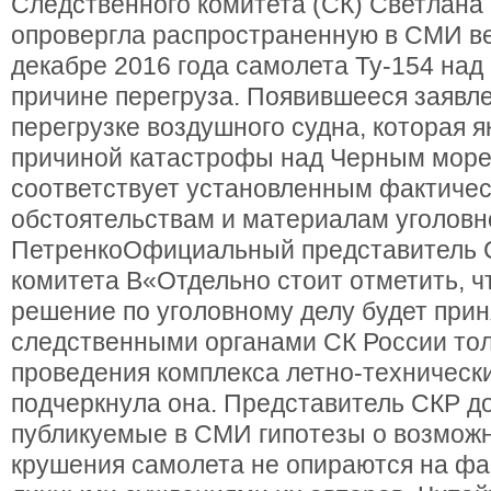
Следственного комитета (СК) Светлана
опровергла распространенную в СМИ в
декабре 2016 года самолета Ту-154 на
причине перегруза. Появившееся заявле
перегрузке воздушного судна, которая 
причиной катастрофы над Черным море
соответствует установленным фактиче
обстоятельствам и материалам уголовн
ПетренкоОфициальный представитель 
комитета В«Отдельно стоит отметить, ч
решение по уголовному делу будет прин
следственными органами СК России тол
проведения комплекса летно-технически
подчеркнула она. Представитель СКР до
публикуемые в СМИ гипотезы о возмож
крушения самолета не опираются на фа