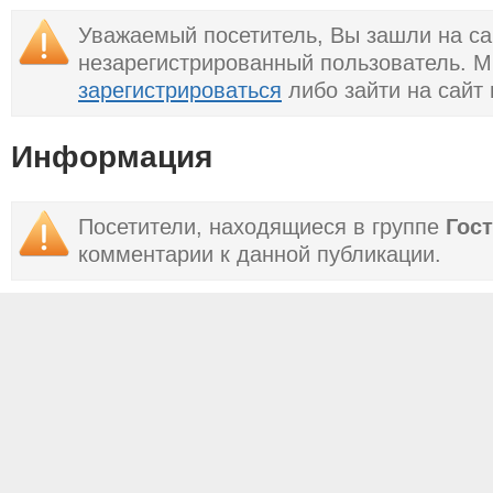
почему упал самолет,
почему упал самолет,
версии сегодня, 3
версии сегодня, 2
Уважаемый посетитель, Вы зашли на са
марта
марта
незарегистрированный пользователь. 
зарегистрироваться
либо зайти на сайт
Информация
Посетители, находящиеся в группе
Гос
комментарии к данной публикации.