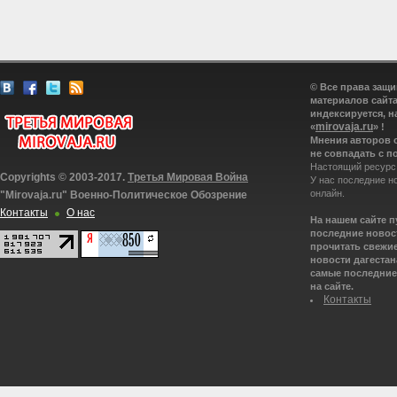
© Все права защ
материалов сайта
индексируется, н
mirovaja.ru
«
» !
Мнения авторов 
не совпадать с п
Настоящий ресурс
Copyrights © 2003-2017.
Третья Мировая Война
У нас последние н
онлайн.
"Mirovaja.ru" Военно-Политическое Обозрение
Контакты
О нас
На нашем сайте 
последние новост
прочитать свежие
новости дагестана
самые последние 
на сайте.
Контакты