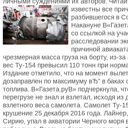
личными суждениями их авторов. Читай
известны все при
разбившегося в С
Накануне В«Газет
со ссылкой на уч
расследовании эк
причиной авиака
чрезмерная масса груза на борту, из-за
вес Ту-154 превысил 110 тонн при норм
Издание отметило, что на момент выле
дозаправлен по максимуму вЂ” в баках 
топлива. В«Газета.руВ» подчеркнула, чт
перегрузе не знал и взлетал, исходя из
взлетного веса самолета. Самолет Ту-1
крушение 25 декабря 2016 года. Лайнер
Сирию, упал в акватории Черного моря 