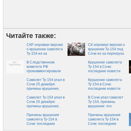
Читайте также:
СКР опроверг версию
СК опроверг версию о
о крушении самолета
крушении Ту-154 под
Ту-154 из-за
Сочи из-за перегруза
перегруза
В Следственном
Крушение самолета
комитете РФ
Ту-154 в Сочи:
прокомментировали
последние новости
слухи о перегрузке
сегодня, 26 апреля, о
Ту-154, разбившегося
Самолет Ту-154 упал в
причинах и
Крушение самолета
в Черном море
Сочи 25 декабря:
расследовании
Ту-154 в Сочи:
причины крушения,
последние новости
последние новости,
сегодня, 1 апреля, о
новые подробности и
Самолет Ту-154 упал в
причинах
В Сочи упал самолет
версии на сегодня, 3
Сочи 25 декабря:
Ту-154, причины
апреля
причины крушения,
крушения: что
последние новости и
случилось на самом
версии на сегодня, 23
Причины крушения
деле, ход
Причины крушения
марта
самолета Ту-154 в
расследования
самолета Ту-154 в
Сочи: последние
Сочи: последние
новости о крушении,
новости о крушении,