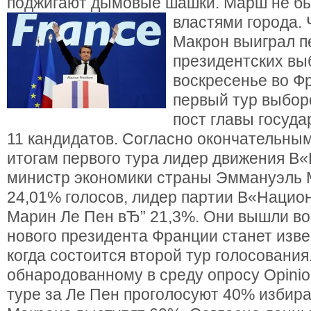
поджигают дымовые шашки. Марш не бы
властями города. 
Макрон выиграл п
президентских вы
воскресенье во Ф
первый тур выбор
пост главы госуд
11 кандидатов. Согласно окончательны
итогам первого тура лидер движения В«
министр экономики страны Эммануэль 
24,01% голосов, лидер партии В«Наци
Марин Ле Пен вЂ” 21,3%. Они вышли во
нового президента Франции станет изве
когда состоится второй тур голосования
обнародованному в среду опросу Opinio
туре за Ле Пен проголосуют 40% избират