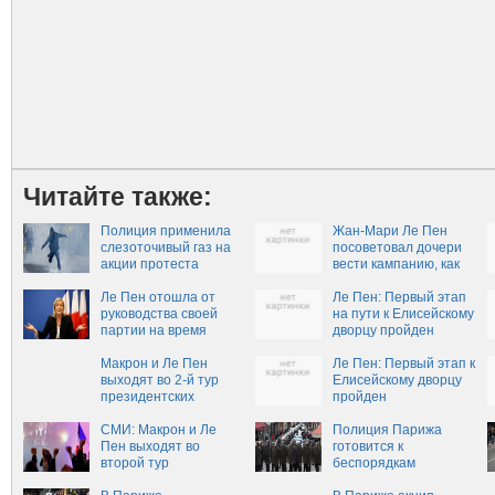
Читайте также:
Полиция применила
Жан-Мари Ле Пен
слезоточивый газ на
посоветовал дочери
акции протеста
вести кампанию, как
школьников в Париже
Трамп
Ле Пен отошла от
Ле Пен: Первый этап
руководства своей
на пути к Елисейскому
партии на время
дворцу пройден
выборов
Макрон и Ле Пен
Ле Пен: Первый этап к
выходят во 2-й тур
Елисейскому дворцу
президентских
пройден
выборов во Франции
СМИ: Макрон и Ле
Полиция Парижа
Пен выходят во
готовится к
второй тур
беспорядкам
президентских