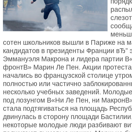
порядк
распыл
слезот
сообща
меньш
сотен школьников вышли в Париже на м
кандидатов в президенты Франции вЂ” 
Эммануэля Макрона и лидера партии 
фронтВ» Марин Ле Пен. Акции протест
начались во французской столице утром 
полностью или частично заблокированн
несколько учебных заведений. Молоды
под лозунгом В«Ни Ле Пен, ни МакронВ
стала подтягиваться на площадь Респуб
двинулась в сторону площади Бастилии
некоторые молодые люди разбивают ви