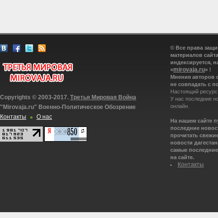
© Все права защ
материалов сайта
индексируется, н
mirovaja.ru
«
» !
Мнения авторов 
не совпадать с п
Настоящий ресурс
Copyrights © 2003-2017.
Третья Мировая Война
У нас последние н
онлайн.
"Mirovaja.ru" Военно-Политическое Обозрение
Контакты
О нас
На нашем сайте 
последние новост
прочитать свежие
новости дагестана
самые последние 
на сайте.
Контакты