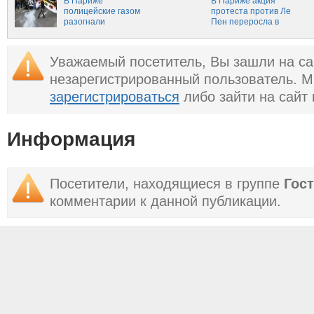
выборов во Франции
В Париже
В Париже акция
полицейские газом
протеста против Ле
разогнали
Пен переросла в
демонстрантов
беспорядки
накануне выборов
Уважаемый посетитель, Вы зашли на са
незарегистрированный пользователь. 
зарегистрироваться
либо зайти на сайт
Информация
Посетители, находящиеся в группе
Гос
комментарии к данной публикации.