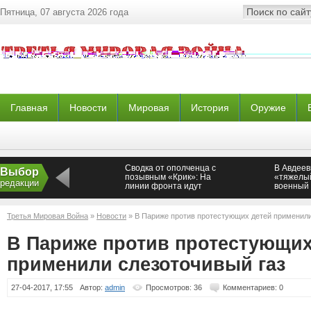
Пятница, 07 августа 2026 года
Главная
Новости
Мировая
История
Оружие
Сводка от ополченца с
В Авдеев
Выбор
позывным «Крик»: На
«тяжелый
редакции
линии фронта идут
военный
ожесточенные бои
Новорос
Третья Мировая Война
»
Новости
» В Париже против протестующих детей применили
В Париже против протестующих
применили слезоточивый газ
27-04-2017, 17:55
Автор:
admin
Просмотров: 36
Комментариев: 0