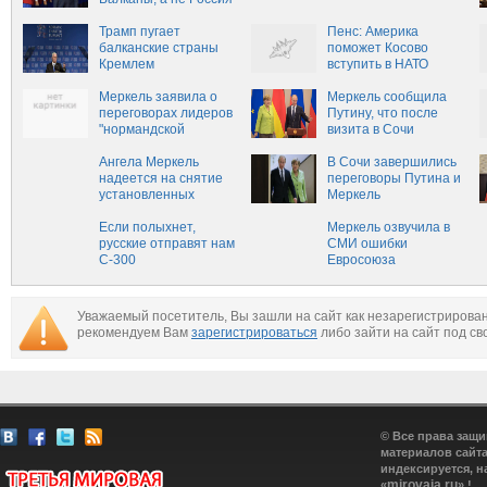
Трамп пугает
Пенс: Америка
балканские страны
поможет Косово
Кремлем
вступить в НАТО
Меркель заявила о
Меркель сообщила
переговорах лидеров
Путину, что после
"нормандской
визита в Сочи
четверки"
переговорит с
Ангела Меркель
Порошенко
В Сочи завершились
надеется на снятие
переговоры Путина и
установленных
Меркель
санкций с России
Если полыхнет,
Меркель озвучила в
русские отправят нам
СМИ ошибки
С-300
Евросоюза
Уважаемый посетитель, Вы зашли на сайт как незарегистрирова
рекомендуем Вам
зарегистрироваться
либо зайти на сайт под св
© Все права защ
материалов сайта
индексируется, н
mirovaja.ru
«
» !