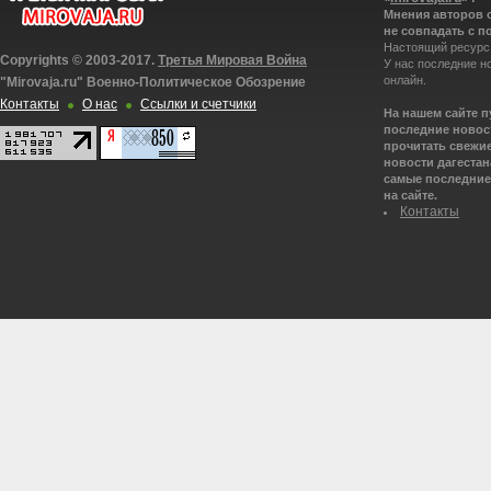
Мнения авторов 
не совпадать с п
Настоящий ресурс
Copyrights © 2003-2017.
Третья Мировая Война
У нас последние н
онлайн.
"Mirovaja.ru" Военно-Политическое Обозрение
Контакты
О нас
Ссылки и счетчики
На нашем сайте 
последние новост
прочитать свежие
новости дагестана
самые последние 
на сайте.
Контакты