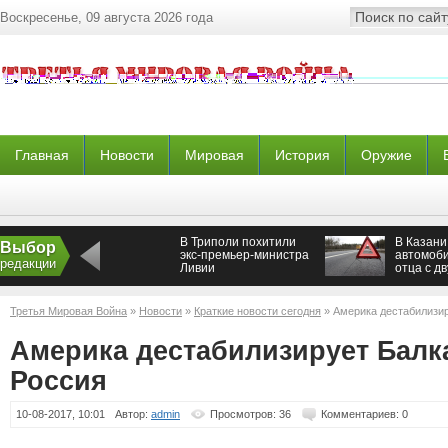
Воскресенье, 09 августа 2026 года
Главная
Новости
Мировая
История
Оружие
В Триполи похитили
В Казани
Выбор
экс-премьер-министра
автомоби
редакции
Ливии
отца с д
пешеход
и скрылс
Третья Мировая Война
»
Новости
»
Краткие новости сегодня
» Америка дестабилизир
Америка дестабилизирует Балка
Россия
10-08-2017, 10:01
Автор:
admin
Просмотров: 36
Комментариев: 0