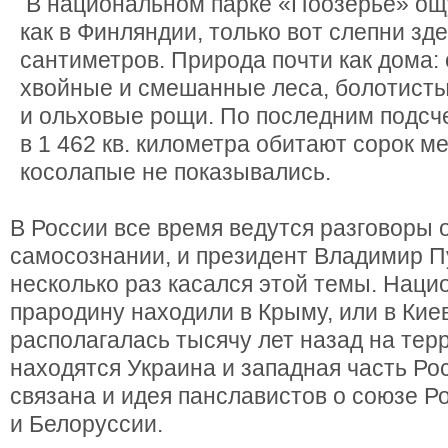
В национальном парке «Поозерье» ощ
как в Финляндии, только вот слепни зд
сантиметров. Природа почти как дома: 
хвойные и смешанные леса, болотист
и ольховые рощи. По последним подсч
в 1 462 кв. километра обитают сорок м
косолапые не показывались.
В России все время ведутся разговоры
самосознании, и президент Владимир П
несколько раз касался этой темы. Нац
прародину находили в Крыму, или в Кие
располагалась тысячу лет назад на терр
находятся Украина и западная часть Ро
связана и идея панславистов о союзе Р
и Белоруссии.