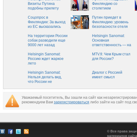
Визиты Путина
Финляндию со
подобны прилету
столетием
инопланетян
независимости
Соцопрос в
Путин приедет в
Финляндии: За выход
Финляндию: уровень
из ЕС высказались
безопасности отеля
19% опрошенных
Kruununpuisto должен
На территории России
быть очень высоким
Helsingin Sanomat:
собак разводили еще
Основная
9000 лет назад
ответственность — на
России
Helsingin Sanomat:
MTV.fi: Чем Крым стал
Россию ждет жаркое
для России?
лето
Helsingin Sanomat:
Диалог с Россией
Нельзя делать вид,
имеет смысл
что России не
существует
Уважаемый посетитель, Вы зашли на сайт как незарегистрирова
рекомендуем Вам
зарегистрироваться
либо зайти на сайт под св
© Все права защ
материалов сайта