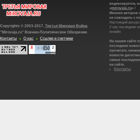
индексируется, н
mirovaja.ru
«
» !
Мнения авторов 
не совпадать с п
Настоящий ресурс
Copyrights © 2003-2017.
Третья Мировая Война
У нас последние н
онлайн.
"Mirovaja.ru" Военно-Политическое Обозрение
Контакты
О нас
Ссылки и счетчики
На нашем сайте 
последние новост
прочитать свежие
новости дагестана
самые последние 
на сайте.
Контакты