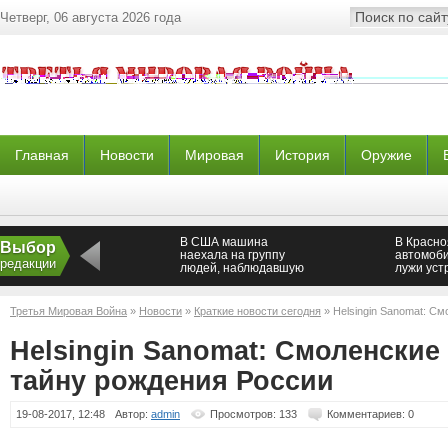
Четверг, 06 августа 2026 года
Главная
Новости
Мировая
История
Оружие
В США машина
В Красно
Выбор
наехала на группу
автомоби
редакции
людей, наблюдавшую
лужи уст
солнечное затмение
массовую
дороге
Третья Мировая Война
»
Новости
»
Краткие новости сегодня
» Helsingin Sanomat: См
России
Helsingin Sanomat: Смоленские
тайну рождения России
19-08-2017, 12:48
Автор:
admin
Просмотров: 133
Комментариев: 0