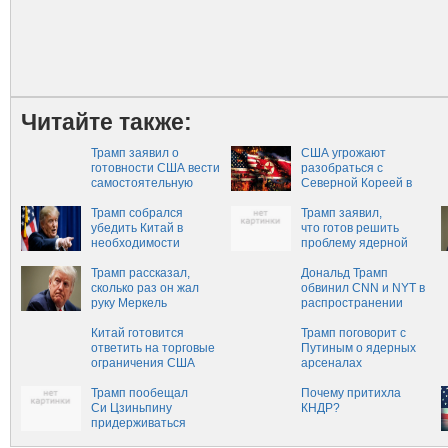
Читайте также:
Трамп заявил о
США угрожают
готовности США вести
разобраться с
самостоятельную
Северной Кореей в
борьбу с КНДР
одиночку
Трамп собрался
Трамп заявил,
убедить Китай в
что готов решить
необходимости
проблему ядерной
усилить давления на
угрозы КНДР
КНДР
Трамп рассказал,
в одиночку, — СМИ
Дональд Трамп
сколько раз он жал
обвинил CNN и NYT в
руку Меркель
распространении
неправдивых
Китай готовится
новостей
Трамп поговорит с
ответить на торговые
Путиным о ядерных
ограничения США
арсеналах
Трамп пообещал
Почему притихла
Си Цзиньпину
КНДР?
придерживаться
политики «одного