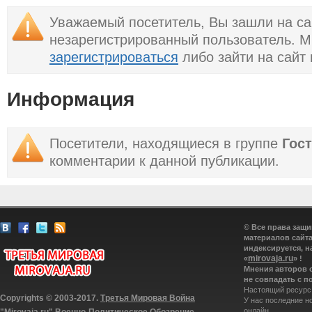
Китая»
Уважаемый посетитель, Вы зашли на са
незарегистрированный пользователь. 
зарегистрироваться
либо зайти на сайт
Информация
Посетители, находящиеся в группе
Гос
комментарии к данной публикации.
© Все права защ
материалов сайта
индексируется, н
mirovaja.ru
«
» !
Мнения авторов 
не совпадать с п
Настоящий ресурс
Copyrights © 2003-2017.
Третья Мировая Война
У нас последние н
онлайн.