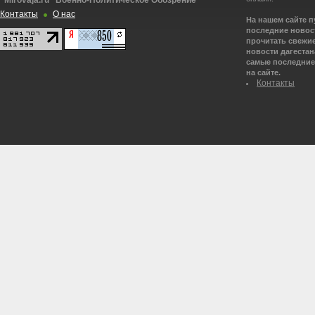
"Mirovaja.ru" Военно-Политическое Обозрение
Контакты
О нас
На нашем сайте 
последние новост
прочитать свежие
новости дагестана
самые последние 
на сайте.
Контакты