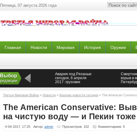
Пятница, 07 августа 2026 года
Главная
Новости
Мировая
История
Оружие
Авария под Рязанью
Смертник
Выбор
сегодня, 6 апреля
взрыв в 
редакции
2017: грузовик
Петербур
протаранил автобус,
решиться
двое погибших
Третья Мировая Война
»
Новости
»
Краткие новости сегодня
» The American Conserv
— и Пекин тоже
The American Conservative: Вы
на чистую воду — и Пекин тоже
4-04-2017, 17:25
Автор:
admin
Просмотров: 102
Комментариев: 0