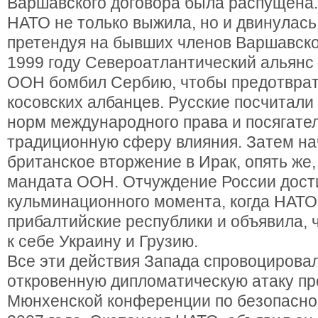
Варшавского договора была распущена. 
НАТО не только выжила, но и двинулась 
претендуя на бывших членов Варшавско
1999 году Североатлантический альянс
ООН бомбил Сербию, чтобы предотврат
косовских албанцев. Русские посчитал
норм международного права и посягате
традиционную сферу влияния. Затем на
британское вторжение в Ирак, опять же,
мандата ООН. Отчуждение России дост
кульминационного момента, когда НАТ
прибалтийские республики и объявила, 
к себе Украину и Грузию.
Все эти действия Запада спровоцирова
откровенную дипломатическую атаку п
Мюнхенской конференции по безопасно