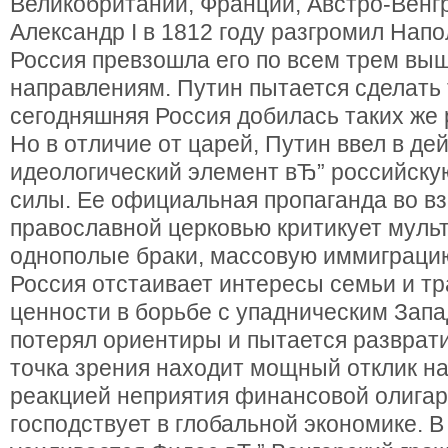
Великобритании, Франции, Австро-Венгр
Александр I в 1812 году разгромил Напо
Россия превзошла его по всем трем в
направлениям. Путин пытается сделать 
сегодняшняя Россия добилась таких же 
Но в отличие от царей, Путин ввел в де
идеологический элемент вЂ” российску
силы. Ее официальная пропаганда во в
православной церковью критикует муль
однополые браки, массовую иммиграцию
Россия отстаивает интересы семьи и т
ценности в борьбе с упадническим Запа
потерял ориентиры и пытается разврати
точка зрения находит мощный отклик на
реакцией неприятия финансовой олигар
господствует в глобальной экономике. В