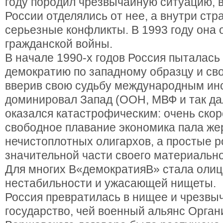
году породил чрезвычайную ситуацию, 
России отделялись от нее, а внутри ст
серьезные конфликты. В 1993 году она 
гражданской войны.
В начале 1990-х годов Россия пыталась
демократию по западному образцу и св
вверив свою судьбу международным инс
доминировал Запад (ООН, МВФ и так дал
оказался катастрофическим: очень скор
свободное плавание экономика пала же
нечистоплотных олигархов, а простые 
значительной части своего материально
Для многих В«демократияВ» стала оли
нестабильности и ужасающей нищеты.
Россия превратилась в нищее и чрезвы
государство, чей военный альянс Орган