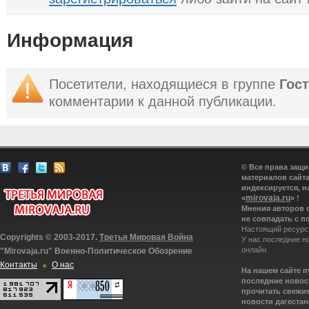
Информация
Посетители, находящиеся в группе
Гос
комментарии к данной публикации.
© Все права защ
материалов сайта
индексируется, н
mirovaja.ru
«
» !
Мнения авторов 
не совпадать с п
Настоящий ресурс
Copyrights © 2003-2017.
Третья Мировая Война
У нас последние н
онлайн.
"Mirovaja.ru" Военно-Политическое Обозрение
Контакты
О нас
На нашем сайте 
последние новост
прочитать свежие
новости дагестана