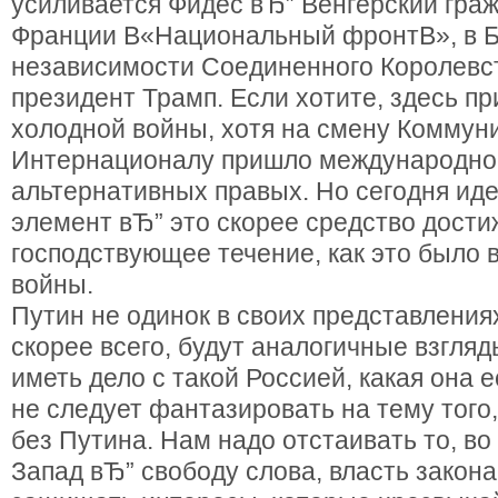
усиливается Фидес вЂ” Венгерский граж
Франции В«Национальный фронтВ», в 
независимости Соединенного Королевс
президент Трамп. Если хотите, здесь п
холодной войны, хотя на смену Коммун
Интернационалу пришло международно
альтернативных правых. Но сегодня ид
элемент вЂ” это скорее средство дости
господствующее течение, как это было 
войны.
Путин не одинок в своих представлениях
скорее всего, будут аналогичные взгля
иметь дело с такой Россией, какая она 
не следует фантазировать на тему того
без Путина. Нам надо отстаивать то, во
Запад вЂ” свободу слова, власть закон