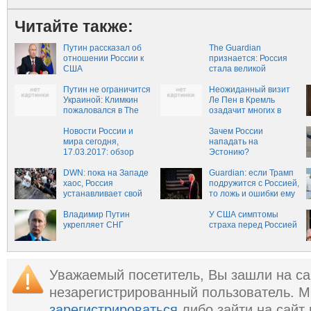
Читайте также:
Путин рассказал об
The Guardian
отношении России к
признается: Россия
США
стала великой
державой
Путин не ограничится
Неожиданный визит
Украиной: Климкин
Ле Пен в Кремль
пожаловался в The
озадачит многих в
Guardian на Россию
Европе, — Guardian
Новости России и
Зачем России
мира сегодня,
нападать на
17.03.2017: обзор
Эстонию?
свежих событий,
новости России и
DWN: пока на Западе
Guardian: если Трамп
мира за последний
хаос, Россия
подружится с Россией,
час
устанавливает свой
то ложь и ошибки ему
порядок на Ближнем
можно простить
Востоке
Владимир Путин
У США симптомы
укрепляет СНГ
страха перед Россией
Уважаемый посетитель, Вы зашли на са
незарегистрированный пользователь. 
зарегистрироваться
либо зайти на сайт