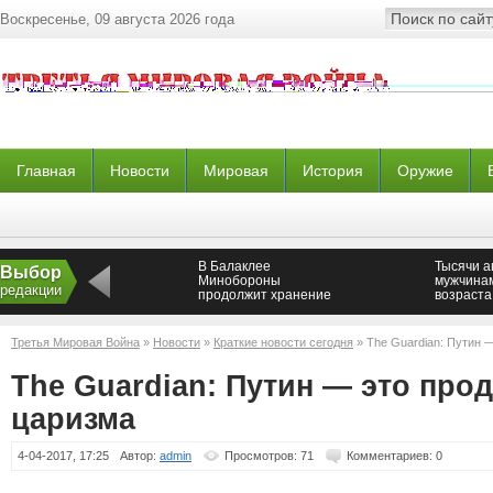
Воскресенье, 09 августа 2026 года
Главная
Новости
Мировая
История
Оружие
В Балаклее
Тысячи а
Выбор
Минобороны
мужчина
редакции
продолжит хранение
возраста
боеприпасов и
направл
сохранит 65-ый
восток Д
Арсенал —
Третья Мировая Война
»
Новости
»
Краткие новости сегодня
» The Guardian: Путин 
Новороссия
The Guardian: Путин — это про
царизма
4-04-2017, 17:25
Автор:
admin
Просмотров: 71
Комментариев: 0