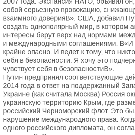
2007 года. Экспансия НАТО, объявил он
собой серьезную провокацию, снижающ
взаимного доверияВ». США, добавил Пу
создать однополярный мир, в котором 
интересы берут верх над нормами меж
и международными соглашениями. В«И э
крайне опасно. И ведет к тому, что никт
себя в безопасности. Я хочу это подчер
чувствует себя в безопасностиВ».
Путин предпринял соответствующие дей
2014 года в ответ на поддержанный Зап
Украине (как считала Москва) Россия о
украинскую территорию Крым, где разм
российский Черноморский флот. Это бы
нарушение международного права. Когда
одного российского дипломата, он согла