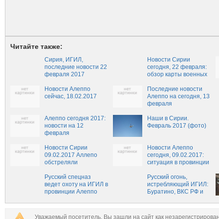
Читайте также:
Сирия, ИГИЛ,
Новости Сирии
последние новости 22
сегодня, 22 февраля:
февраля 2017
обзор карты военных
действий, свежие
Новости Алеппо
новости Алеппо
Последние новости
сейчас, 18.02.2017
22.02.2017, ситуация в
Алеппо на сегодня, 13
Сирии сейчас, сводки
февраля
из Сирии о боевых
Алеппо сегодня 2017:
действий на 22
Наши в Сирии.
новости на 12
февраля
Февраль 2017 (фото)
февраля
Новости Сирии
Новости Алеппо
09.02.2017 Аллепо
сегодня, 09.02.2017:
обстреляли
ситуация в провинции
террористы
сейчас
Русский спецназ
Русский огонь,
ведет охоту на ИГИЛ в
истребляющий ИГИЛ:
провинции Алеппо
Буратино, ВКС РФ и
Т-90 сметают оборону
боевиков
Уважаемый посетитель, Вы зашли на сайт как незарегистрирова