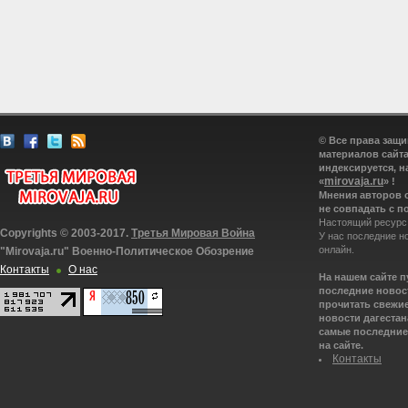
© Все права защ
материалов сайта
индексируется, н
mirovaja.ru
«
» !
Мнения авторов 
не совпадать с п
Настоящий ресурс
Copyrights © 2003-2017.
Третья Мировая Война
У нас последние н
онлайн.
"Mirovaja.ru" Военно-Политическое Обозрение
Контакты
О нас
На нашем сайте 
последние новост
прочитать свежие
новости дагестана
самые последние 
на сайте.
Контакты