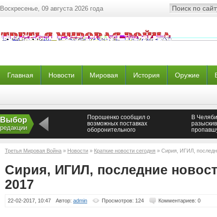
Воскресенье, 09 августа 2026 года
Главная
Новости
Мировая
История
Оружие
Порошенко сообщил о
В Челяби
Выбор
возможных поставках
разыски
редакции
оборонительного
пропавш
вооружения из США —
Анастас
Новороссия
Садовни
Третья Мировая Война
»
Новости
»
Краткие новости сегодня
» Сирия, ИГИЛ, последн
Сирия, ИГИЛ, последние новос
2017
22-02-2017, 10:47
Автор:
admin
Просмотров: 124
Комментариев: 0