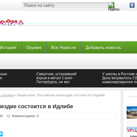
История
Оружие
Все Новости
Добавить новость
анью
Смертник, устроивший
У школы в Ростове-
ля
взрыв в метро Санкт-
Дону взорвалось СВ
Петербурга, не мог
замаскированное п
бус,
решиться на теракт
включенный фонар
и сегодня
» Baladi news: Российское возмездие состоится в Идлибе
мездие состоится в Идлибе
80
Комментариев: 0