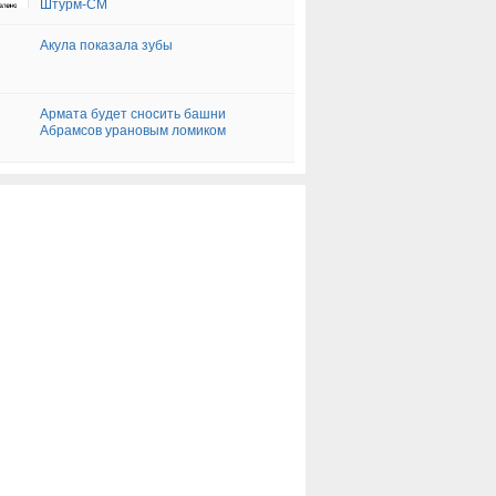
Штурм-СМ
Акула показала зубы
Армата будет сносить башни
Абрамсов урановым ломиком