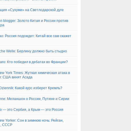
ция «Сухуми» на Светлодарской дуге
an blogger: Золото Китая и России против
ара
о: Россия подождет: Китай все сам скажет
che Welle: Берлину должно быть стыдно
garo: Кто победил в дебатах во Франции?
ew York Times: Жуткая химическая атака в
: США винят Асада
Dziennik: Какой курс изберет Кремль?
nne: Меланшон о России, Путине и Сирии
о — это Сербия, а Крым — это Россия
ew Yorker: Сон в зимнюю ночь: Рейган,
п, СССР