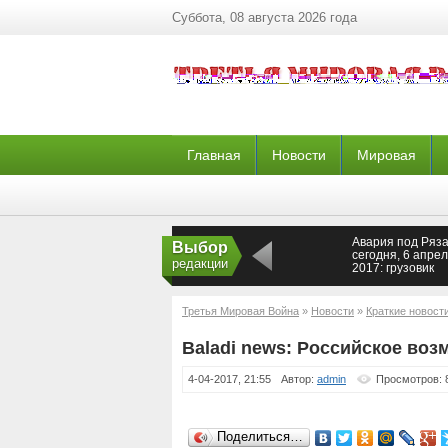
Суббота, 08 августа 2026 года
Главная
Новости
Мировая
Авария под Ряз
Выбор
сегодня, 6 апре
редакции
2017: грузовик
протаранил авто
двое погибших
Третья Мировая Война
»
Новости
»
Краткие новост
Baladi news: Российское воз
4-04-2017, 21:55
Автор:
admin
Просмотров: 
Поделиться…