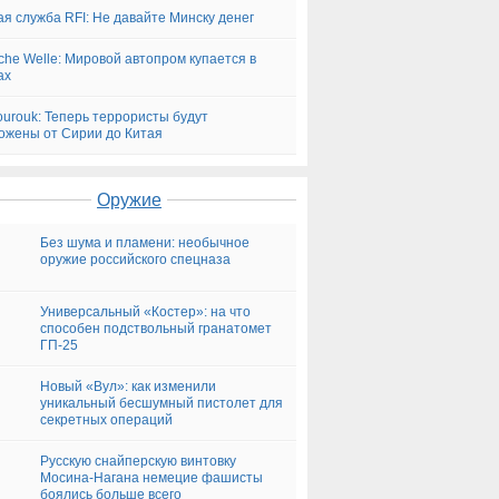
ая служба RFI: Не давайте Минску денег
che Welle: Мировой автопром купается в
ах
ourouk: Теперь террористы будут
ожены от Сирии до Китая
Оружие
Без шума и пламени: необычное
оружие российского спецназа
Универсальный «Костер»: на что
способен подствольный гранатомет
ГП-25
Новый «Вул»: как изменили
уникальный бесшумный пистолет для
секретных операций
Русскую снайперскую винтовку
Мосина-Нагана немецие фашисты
боялись больше всего