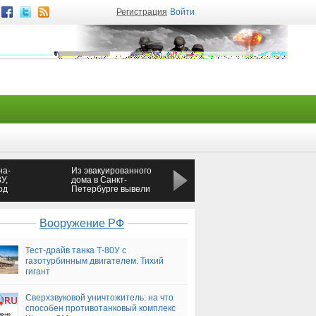
Регистрация
Войти
на-
Из эвакуированного
В сети появилось
У,
дома в Санкт-
видео с места взрыва 
од
Петербурге вывели
школы в Ростове-на-
ик
троих задержанных
Дону
Вооружение РФ
Тест-драйв танка Т-80У с
газотурбинным двигателем. Тихий
гигант
Сверхзвуковой уничтожитель: на что
способен противотанковый комплекс