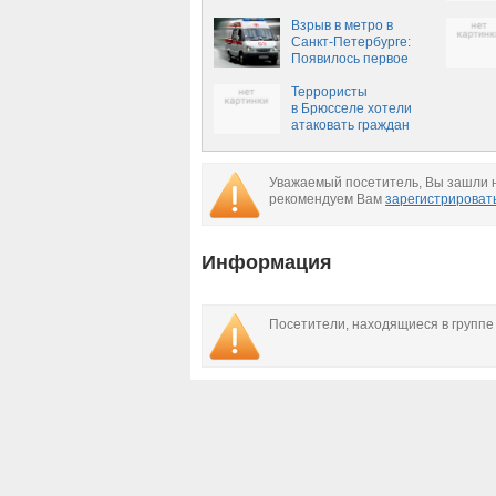
Взрыв в метро в
Санкт-Петербурге:
Появилось первое
видео с места ЧП
Террористы
в Брюсселе хотели
атаковать граждан
России,
США и Израиля
Уважаемый посетитель, Вы зашли н
рекомендуем Вам
зарегистрироват
Информация
Посетители, находящиеся в групп