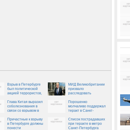
Взрыв в Петербурге
МИД Великобритании
был политической
призвало
акцией террористов,
расследовать
— ветеран спецслужб
сообщения о
Глава Китая выразил
химатаке в Идлибе
Порошенко
соболезнования в
молчаливо поддержал
связи со взрывом в
теракт в Санкт-
Петербурге
Петербурге
Причастные к взрыву
Список пострадавших
в Петербурге должны
при теракте в метро
понести
Санкт-Петербурга