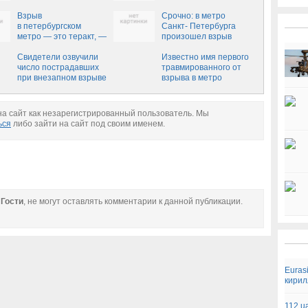
ответственность, —
генсек ООН
Взрыв
Срочно: в метро
в петербургском
Санкт- Петербурга
метро — это теракт, —
произошел взрыв
Генпрокуратура
(ВИДЕО)
Свидетели озвучили
Известно имя первого
число пострадавших
травмированного от
при внезапном взрыве
взрыва в метро
в московском метро -
"Коломенская": число
СМИ
пострадавших
достигло 7 человек
а сайт как незарегистрированный пользователь. Мы
ься
либо зайти на сайт под своим именем.
е
Гости
, не могут оставлять комментарии к данной публикации.
Euras
кири
112.u