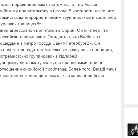
яется неравноценным ответом на то, что Россия
йскому правительству в целом. В частности, на то, что
ремистским террористическим группировкам в восточной
турецких границахВ».
ой агрессивной политикой в Сирии. Он считает, что
российского возмездия. Ожидается, что В«Москва
зошедшие в метро города Санкт-ПетербургВ». Он
о начнет проводить комплексные воздушные операции,
кстремистских группировок в ИдлибеВ».
урецкому дипломату окажутся правдивыми, они не
отношении сирийской проблемы. Более того, Baladi news
и местоположения дипломата, чьи заявления были