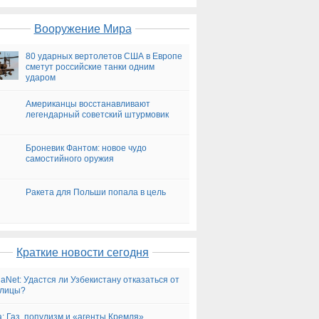
Вооружение Мира
80 ударных вертолетов США в Европе
сметут российские танки одним
ударом
Американцы восстанавливают
легендарный советский штурмовик
Броневик Фантом: новое чудо
самостийного оружия
Ракета для Польши попала в цель
Краткие новости сегодня
iaNet: Удастся ли Узбекистану отказаться от
ллицы?
a: Газ, популизм и «агенты Кремля»