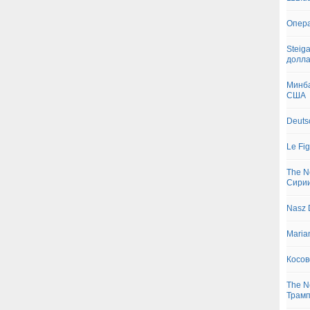
Опера
Steig
долл
Минба
США
Deuts
Le Fi
The N
Сирии
Nasz 
Maria
Косов
The N
Трам