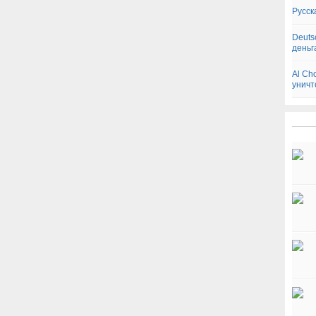
Русск
Deuts
деньг
Al Ch
уничт