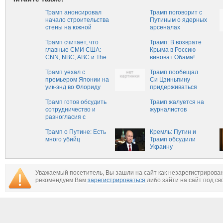
Трамп анонсировал
Трамп поговорит с
начало строительства
Путиным о ядерных
стены на южной
арсеналах
границе США
Трамп считает, что
Трамп: В возврате
главные СМИ США:
Крыма в Россию
CNN, NBC, ABC и The
виноват Обама!
New York Times –
враги народа
Трамп уехал с
Трамп пообещал
премьером Японии на
Си Цзиньпину
уик-энд во Флориду
придерживаться
политики «одного
Трамп готов обсудить
Китая»
Трамп жалуется на
сотрудничество и
журналистов
разногласия с
председателем КНР
Трамп о Путине: Есть
Кремль: Путин и
много убийц
Трамп обсудили
Украину
Уважаемый посетитель, Вы зашли на сайт как незарегистрирова
рекомендуем Вам
зарегистрироваться
либо зайти на сайт под св