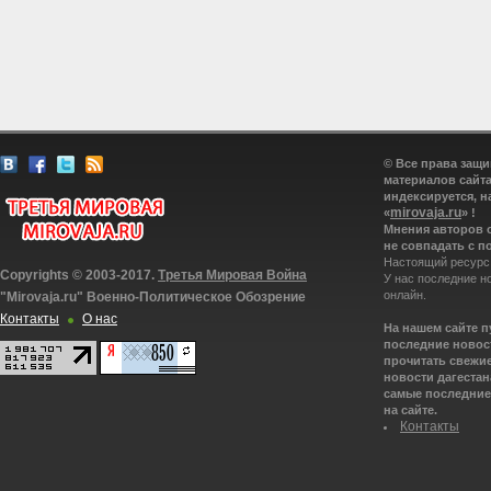
© Все права защ
материалов сайта
индексируется, н
mirovaja.ru
«
» !
Мнения авторов 
не совпадать с п
Настоящий ресурс
Copyrights © 2003-2017.
Третья Мировая Война
У нас последние н
онлайн.
"Mirovaja.ru" Военно-Политическое Обозрение
Контакты
О нас
На нашем сайте 
последние новост
прочитать свежие
новости дагестана
самые последние 
на сайте.
Контакты