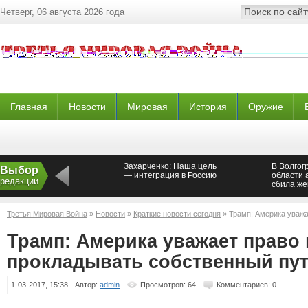
Четверг, 06 августа 2026 года
Главная
Новости
Мировая
История
Оружие
Захарченко: Наша цель
В Волгог
Выбор
— интеграция в Россию
области 
редакции
сбила же
ребенко
Третья Мировая Война
»
Новости
»
Краткие новости сегодня
» Трамп: Америка уважа
собственный путь
Трамп: Америка уважает право 
прокладывать собственный пу
1-03-2017, 15:38
Автор:
admin
Просмотров: 64
Комментариев: 0