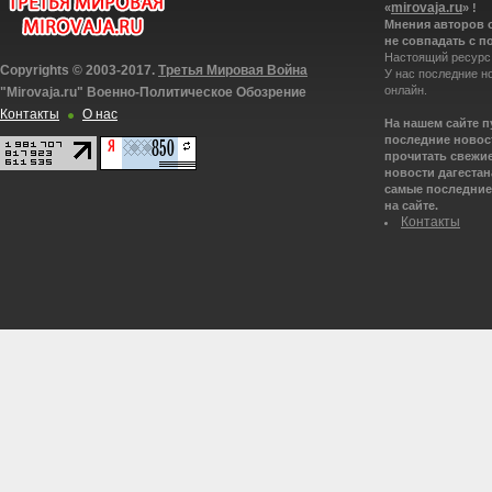
mirovaja.ru
«
» !
Мнения авторов 
не совпадать с п
Настоящий ресурс
Copyrights © 2003-2017.
Третья Мировая Война
У нас последние н
онлайн.
"Mirovaja.ru" Военно-Политическое Обозрение
Контакты
О нас
На нашем сайте 
последние новост
прочитать свежие
новости дагестана
самые последние 
на сайте.
Контакты