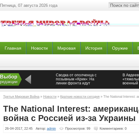
Пятница, 07 августа 2026 года
Главная
Новости
Мировая
История
Оружие
Сводка от ополченца с
В Авдеев
Выбор
позывным «Крик»: На
«тяжелый
редакции
линии фронта идут
военный
ожесточенные бои
Новорос
Третья Мировая Война
»
Новости
»
Краткие новости сегодня
» The National Interest
из-за Украины
The National Interest: американ
война с Россией из-за Украины
26-04-2017, 22:45
Автор:
admin
Просмотров: 99
Комментариев: 0