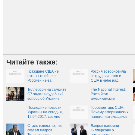
Читайте также:
Граждане США не
Россия возобновила
готовы к войне с
сотрудничество с
Россией из-за
США в небе над
Украины – National
Сирией
Interest
Тиллерсон на саммите
The National Interest:
G7 задал неудобный
Российско-
вопрос об Украине
американские
отношения не будут
Последние новости
лучше
Госсекретарь США:
Украины на сегодня,
Почему американских
12.04.2017: свежие
налогоплательщиков
новости Украины за
должна беспокоить
последний час на 12
Стало известно, что
Украина?
Лавров напомнит
апреля
сказал Лавров
Тиллерсону о
Тиллерсону о
россиянах в