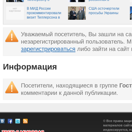
расследовании
американских
химатак в Сирии
В МИД России
тюрьмах
США осточертели
прокомментировали
просьбы Украины
визит Тиллерсона в
Москву
Уважаемый посетитель, Вы зашли на са
незарегистрированный пользователь. 
зарегистрироваться
либо зайти на сайт
Информация
Посетители, находящиеся в группе
Гос
комментарии к данной публикации.
© Все права защ
материалов сайта
индексируется, н