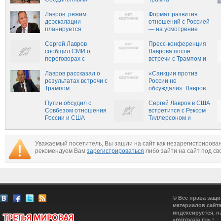
Штатами
Лавров: режим
Формат развития
деэскалации
отношений с Россией
планируется
— на усмотрение
распространить на
Трампа, — Лавров
всю Сирию
Сергей Лавров
Пресс-конференция
сообщил СМИ о
Лаврова после
переговорах с
встречи с Трампом и
президентом США в
Тиллерсоном (ВИДЕО)
Белом доме
Лавров рассказал о
«Санкции против
результатах встречи с
России не
Трампом
обсуждали»: Лавров
после встречи с
Путин обсудил с
Трампом и
Сергей Лавров в США
Совбезом отношения
Тиллерсоном.
встретится с Рексом
России и США
ПРЯМАЯ
Тиллерсоном и
ТРАНСЛЯЦИЯ.
Дональдом Трампом
Смотрите и
комментируйте с
Уважаемый посетитель, Вы зашли на сайт как незарегистрирова
«Русской Весной»
рекомендуем Вам
зарегистрироваться
либо зайти на сайт под св
© Все права защ
материалов сайта
индексируется, н
mirovaja.ru
«
» !