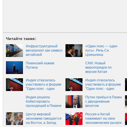
Читайте также:
Инфраструктурный
«Один пояс — один
мегапроект как символ
путь». Речь Си
китайской
Цзиньпина
супердержавы
Пекинский нажим
CNN: Новый
Путина
миропорядок по
версии Китая
Индия отказалась
Индия отказалась
участвовать в форуме
участвовать в форуме
"Один пояс - один
"Один пояс - один
путь"
путь" в Китае
Индия решила
Путин прибыл в Пекин
бойкотировать
с двухдневным
проходящий в Пекине
визитом
форум «Один пояс –
один путь»
Центр мировой
Россия и Китай
экономики смещается
нажимают на свои
на Восток, а Запад
экономические рычаги