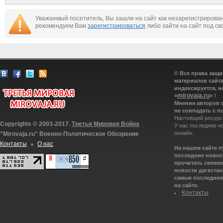
ждёт изоляция
Уважаемый посетитель, Вы зашли на сайт как незарегистрирова
рекомендуем Вам
зарегистрироваться
либо зайти на сайт под св
© Все права защ
материалов сайта
индексируется, н
mirovaja.ru
«
» !
Мнения авторов 
не совпадать с п
Настоящий ресурс
Copyrights © 2003-2017.
Третья Мировая Война
У нас последние н
онлайн.
"Mirovaja.ru" Военно-Политическое Обозрение
Контакты
О нас
На нашем сайте 
последние новост
прочитать свежие
новости дагестана
самые последние 
на сайте.
Контакты