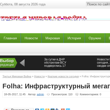
Суббота, 08 августа 2026 года
Главная
Новости
Мировая
История
Оружие
За сутки в ДНР
Новости
Выбор
обстрелам ВСУ
сегодня, 
редакции
подверглись 17
сводки о
населенных пунктов —
Донбасса
Новороссия
часа из 
Авдеевки
Третья Мировая Война
»
Новости
»
Краткие новости сегодня
» Folha: Инфраструктур
ДНР и ЛН
мая
Folha: Инфраструктурный мегап
18-05-2017, 11:45
Автор:
admin
Просмотров: 110
Комментариев: 0