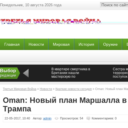
Понедельник, 10 августа 2026 года
Главная
Новости
Мировая
История
Оружие
В квартире смертника в
Сестра м
Выбор
Британии нашли
террорис
редакции
мастерскую по
поступок 
производству бомб
Третья Мировая Война
»
Новости
»
Краткие новости сегодня
» Oman: Новый план Ма
Oman: Новый план Маршалла в
Трампа
22-05-2017, 10:40
Автор:
admin
Просмотров: 54
Комментариев: 0