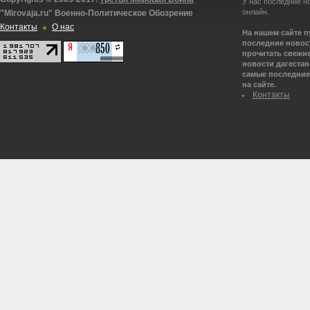
У нас последние н
онлайн.
"Mirovaja.ru" Военно-Политическое Обозрение
Контакты
О нас
На нашем сайте 
последние новост
прочитать свежие
новости дагестана
самые последние 
на сайте.
Контакты