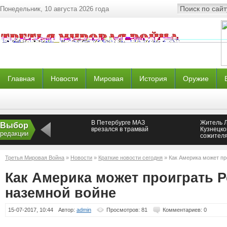
Понедельник, 10 августа 2026 года
Главная
Новости
Мировая
История
Оружие
В Петербурге МАЗ
Житель Л
Выбор
врезался в трамвай
Кузнецко
редакции
сожител
Третья Мировая Война
»
Новости
»
Краткие новости сегодня
» Как Америка может пр
Как Америка может проиграть Р
наземной войне
15-07-2017, 10:44
Автор:
admin
Просмотров: 81
Комментариев: 0