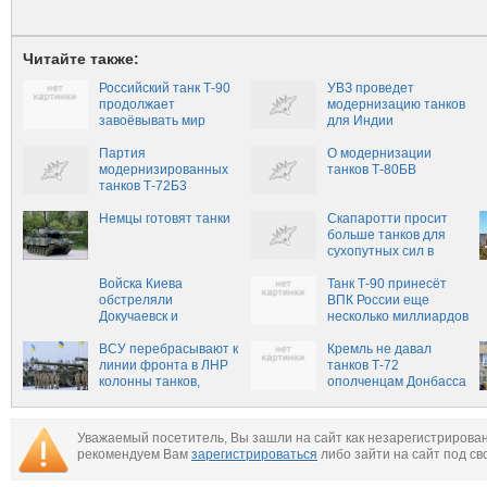
Читайте также:
Российский танк Т-90
УВЗ проведет
продолжает
модернизацию танков
завоёвывать мир
для Индии
Партия
О модернизации
модернизированных
танков Т-80БВ
танков Т-72Б3
поступила в войска
Западного военного
Немцы готовят танки
Скапаротти просит
округа
больше танков для
сухопутных сил в
Европе
Войска Киева
Танк Т-90 принесёт
обстреляли
ВПК России еще
Докучаевск и
несколько миллиардов
окрестности
прибыли?
Ясиноватой из
ВСУ перебрасывают к
Кремль не давал
тяжелой артиллерии
линии фронта в ЛНР
танков Т-72
и танков
колонны танков,
ополченцам Донбасса
тяжелой артиллерии
и техники
Уважаемый посетитель, Вы зашли на сайт как незарегистрирова
рекомендуем Вам
зарегистрироваться
либо зайти на сайт под св