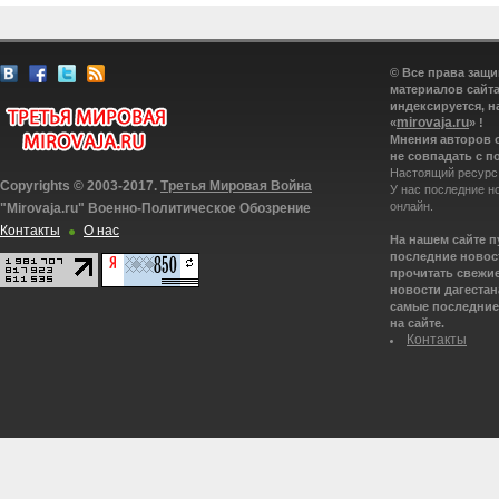
© Все права защ
материалов сайта
индексируется, н
mirovaja.ru
«
» !
Мнения авторов 
не совпадать с п
Настоящий ресурс
Copyrights © 2003-2017.
Третья Мировая Война
У нас последние н
онлайн.
"Mirovaja.ru" Военно-Политическое Обозрение
Контакты
О нас
На нашем сайте 
последние новост
прочитать свежие
новости дагестана
самые последние 
на сайте.
Контакты