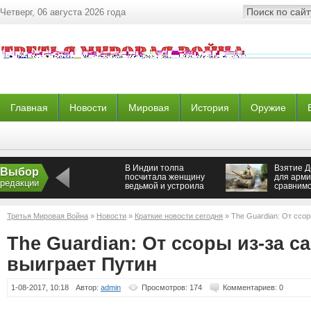
Четверг, 06 августа 2026 года
Главная
Новости
Мировая
История
Оружие
В Индии толпа
Взятие Д
Выбор
посчитала женщину
для арм
редакции
ведьмой и устроила
сравнимо
самосуд
операци
Третья Мировая Война
»
Новости
»
Краткие новости сегодня
» The Guardian: От ссор
The Guardian: От ссоры из-за с
выиграет Путин
1-08-2017, 10:18
Автор:
admin
Просмотров: 174
Комментариев: 0