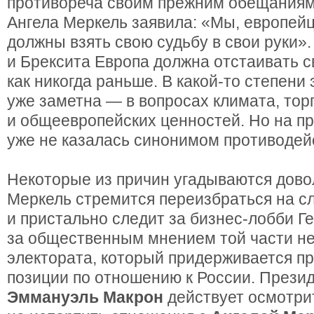
противореча своим прежним обещаниям
Ангела Меркель заявила: «Мы, европей
должны взять свою судьбу в свои руки».
и Брексита Европа должна отстаивать с
как никогда раньше. В какой-то степени
уже заметна — в вопросах климата, тор
и общеевропейских ценностей. Но на п
уже не казалась синонимом противодей
Некоторые из причин угадываются довол
Меркель стремится переизбраться на с
и пристально следит за бизнес-лобби Г
за общественным мнением той части н
электората, который придерживается п
позиции по отношению к России. Прези
Эммануэль Макрон
действует осмотри