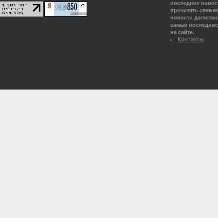
последние новост
прочитать свежие
новости дагестана
самые последние 
на сайте.
Контакты