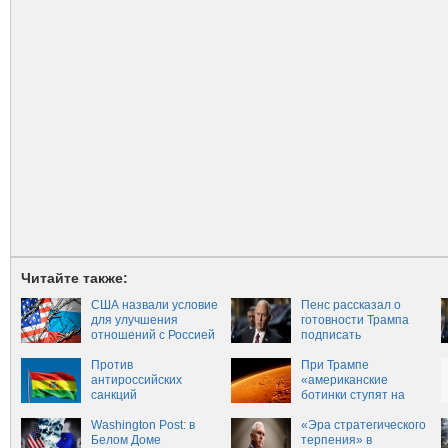
Читайте также:
США назвали условие
Пенс рассказал о
для улучшения
готовности Трампа
отношений с Россией
подписать
законопроект о
Против
санкциях против РФ
При Трампе
антироссийских
«американские
санкций
ботинки ступят на
США выступила
лицо Марса», — Пенс
Боливия
Washington Post: в
«Эра стратегического
Белом Доме
терпения» в