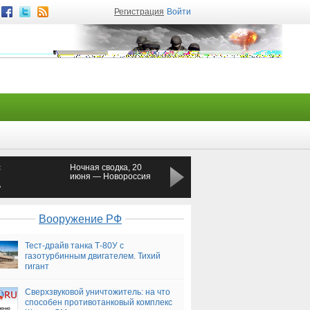
Регистрация
Войти
с
Ночная сводка, 20
В Счастье доставлены
июня — Новороссия
30 ВСУшников в
ь
состоянии тяжелого
ирии
алкогольного
опьянения —
Новороссия
Вооружение РФ
Тест-драйв танка Т-80У с
газотурбинным двигателем. Тихий
гигант
Сверхзвуковой уничтожитель: на что
способен противотанковый комплекс