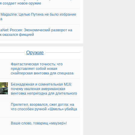
я создает новое оружие
t Magazine: Целью Путина не было избрание
па
iaNet: Россия: Экономический разворот на
к оказался фикцией
Оружие
Фантастическая точность: что
представляет собой новая
снайперская винтовка для спецназа
Безнадежная и сомнительная М16:
почему хваленая американская
винтовка непригодна для длительного
боя
Прилетел, взорвался, сжег дотла: на
что способен ручной «Шмель»-убийца
Ваше слово, товарищ «маузер»!