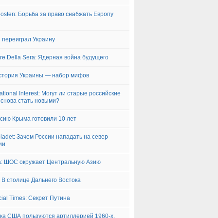
posten: Борьба за право снабжать Европу
 переиграл Украину
ere Della Sera: Ядерная война будущего
стория Украины — набор мифов
ational Interest: Могут ли старые российские
 снова стать новыми?
сию Крыма готовили 10 лет
bladet: Зачем России нападать на север
ии
: ШОС окружает Центральную Азию
: В столице Дальнего Востока
cial Times: Секрет Путина
ока США пользуются артиллерией 1960-х,