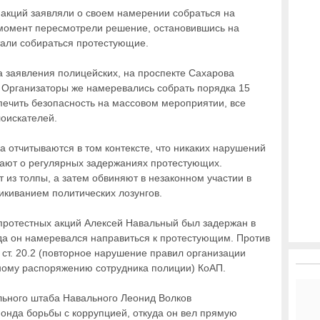
акций заявляли о своем намерении собраться на
 момент пересмотрели решение, остановившись на
стали собираться протестующие.
а заявления полицейских, на проспекте Сахарова
. Организаторы же намеревались собрать порядка 15
спечить безопасность на массовом мероприятии, все
лоискателей.
ка отчитываются в том контексте, что никаких нарушений
вают о регулярных задержаниях протестующих.
 из толпы, а затем обвиняют в незаконном участии в
икиванием политических лозунгов.
 протестных акций Алексей Навальный был задержан в
гда он намеревался направиться к протестующим. Против
 ст. 20.2 (повторное нарушение правил организации
нному распоряжению сотрудника полиции) КоАП.
льного штаба Навального Леонид Волков
онда борьбы с коррупцией, откуда он вел прямую