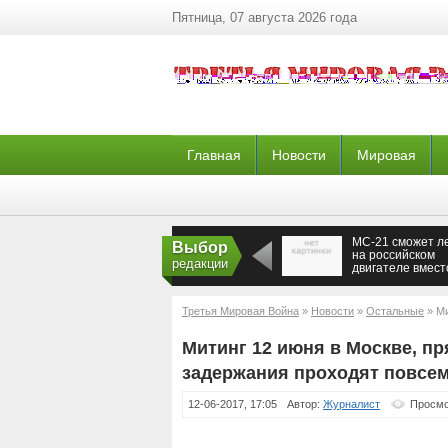
Пятница, 07 августа 2026 года
Главная
Новости
Мировая
МС-21 сможет л
Выбор
на российском
редакции
двигателе вмест
американского
Третья Мировая Война
»
Новости
»
Остальные
» Ми
задержания проходят повсеместно
Митинг 12 июня в Москве, п
задержания проходят повсе
12-06-2017, 17:05
Автор:
Журналист
Просмо