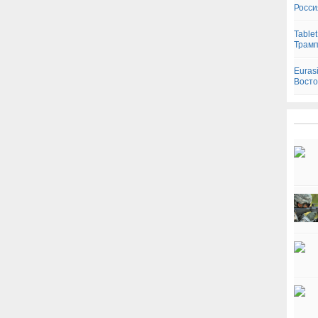
Росси
Table
Трам
Euras
Восто