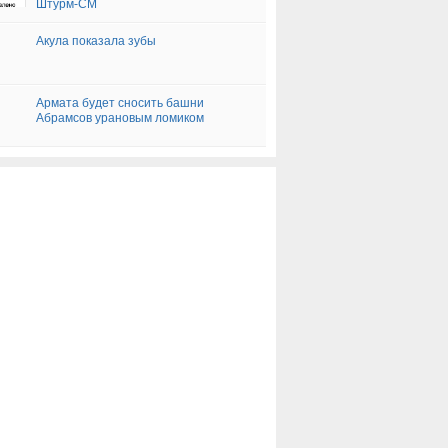
Штурм-СМ
Акула показала зубы
Армата будет сносить башни
Абрамсов урановым ломиком