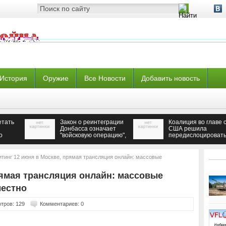
История
Оружие
Все Новости
Добавить новость
етать
Закон о реинтеграции
Коалиция во главе 
Донбасса означает
США решила
о
"войсковую операцию",
передислоцироват
заявили в Раде
свои самолеты в С
тинг 12 июня в Москве, прямая трансляция онлайн: массовые
рямая трансляция онлайн: массовые
местно
тров: 129
Комментариев: 0