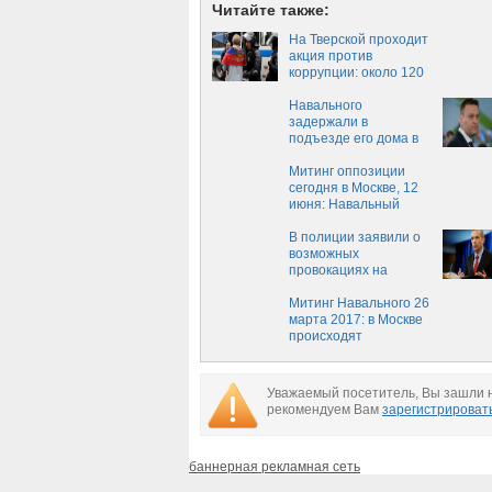
Читайте также:
На Тверской проходит
акция против
коррупции: около 120
человек задержаны
Навального
задержали в
подъезде его дома в
Москве
Митинг оппозиции
сегодня в Москве, 12
июня: Навальный
изменил место
В полиции заявили о
возможных
провокациях на
оппозиционном
митинге в Москве
Митинг Навального 26
марта 2017: в Москве
происходят
задержания
Уважаемый посетитель, Вы зашли н
рекомендуем Вам
зарегистрироват
баннерная рекламная сеть