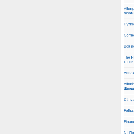
Aften
газом
Путин
Corri
Вся и
The N
танки
Аннек
Afton
Швец
D?nya
Folha
Finan
NI: П