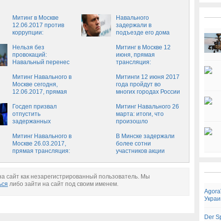
Митинг в Москве
Навального
12.06.2017 против
задержали в
коррупции:
подъезде его дома
Навального
задержали
Нельзя без
Митинг в Москве 12
провокаций:
июня, прямая
Навальный перенес
трансляция:
митинг 12 июня на
Навальный призвал
Тверскую
Митинг Навального в
выйти на Тверскую
Митинги 12 июня 2017
Москве сегодня,
улицу
года пройдут во
12.06.2017, прямая
многих городах России
трансляция: во
по инициативе
сколько начнется и где
Госдеп призвал
Навального
Митинг Навального 26
пройдет
отпустить
марта: итоги, что
задержанных
произошло
участников
незаконных акций в
Митинг Навального в
В Минске задержали
РФ
Москве 26.03.2017,
более сотни
прямая трансляция:
участников акции
Навального
протеста
задержали
а сайт как незарегистрированный пользователь. Мы
ься
либо зайти на сайт под своим именем.
Agora
Укра
Der S