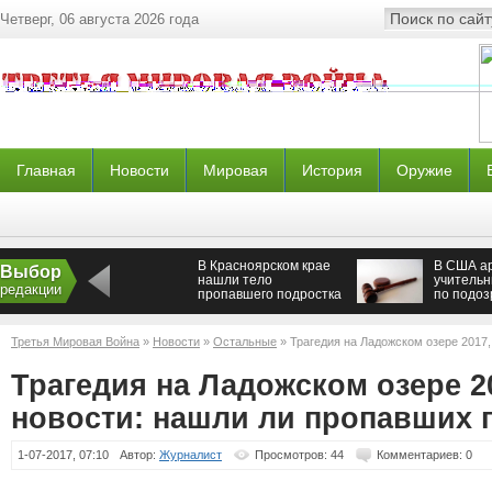
Четверг, 06 августа 2026 года
Главная
Новости
Мировая
История
Оружие
В Красноярском крае
В США а
Выбор
нашли тело
учительн
редакции
пропавшего подростка
по подоз
развращ
школьни
Третья Мировая Война
»
Новости
»
Остальные
» Трагедия на Ладожском озере 2017,
пропавших подростков
Трагедия на Ладожском озере 2
новости: нашли ли пропавших 
1-07-2017, 07:10
Автор:
Журналист
Просмотров: 44
Комментариев: 0