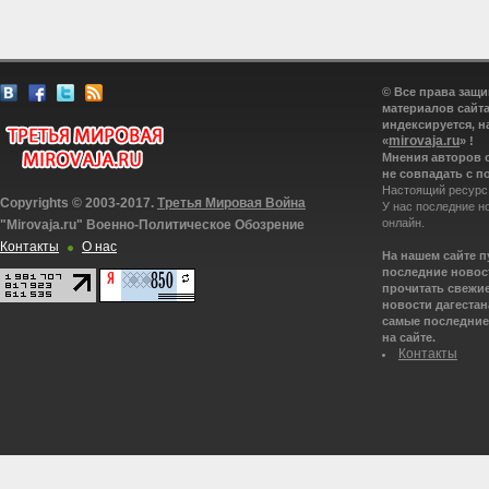
© Все права защ
материалов сайта
индексируется, н
mirovaja.ru
«
» !
Мнения авторов 
не совпадать с п
Настоящий ресурс
Copyrights © 2003-2017.
Третья Мировая Война
У нас последние н
онлайн.
"Mirovaja.ru" Военно-Политическое Обозрение
Контакты
О нас
На нашем сайте 
последние новост
прочитать свежие
новости дагестана
самые последние 
на сайте.
Контакты