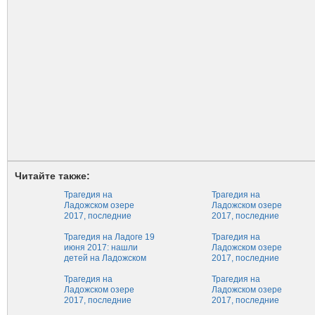
Читайте также:
Трагедия на
Трагедия на
Ладожском озере
Ладожском озере
2017, последние
2017, последние
новости сегодня:
новости: пропавших
найти пропавших
Трагедия на Ладоге 19
детей не могут найти
Трагедия на
подростков никак не
июня 2017: нашли
Ладожском озере
удается
детей на Ладожском
2017, последние
озере или нет,
новости: водолазы
последние новости
Трагедия на
перестали искать
Трагедия на
Ладожском озере
подростков
Ладожском озере
2017, последние
2017, последние
новости: как идут
новости: поиски