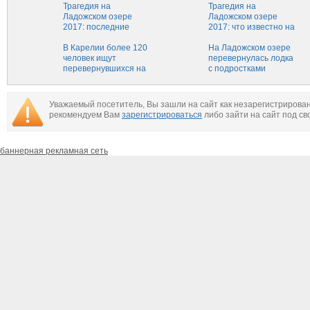
поиски подростков
Трагедия на
подростков
Трагедия на
Ладожском озере
продолжаются
Ладожском озере
2017: последние
2017: что известно на
новости о поиске
сегодня, последние
детей
В Карелии более 120
новости
На Ладожском озере
человек ищут
перевернулась лодка
перевернувшихся на
с подростками
лодке детей
Уважаемый посетитель, Вы зашли на сайт как незарегистрирова
рекомендуем Вам
зарегистрироваться
либо зайти на сайт под св
баннерная рекламная сеть