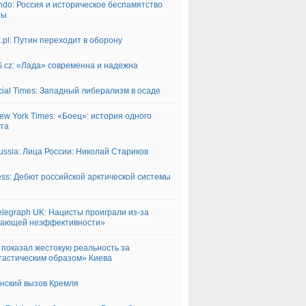
ndo: Россия и историческое беспамятство
пы
a.pl: Путин переходит в оборону
.cz: «Лада» современна и надежна
cial Times: Западный либерализм в осаде
ew York Times: «Боец»: история одного
та
ussia: Лица России: Николай Стариков
ess: Дебют российской арктической системы
elegraph UK: Нацисты проиграли из-за
сающей неэффективности»
r показал жестокую реальность за
астическим образом» Киева
нский вызов Кремля