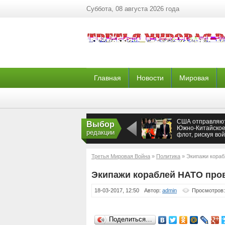
Суббота, 08 августа 2026 года
Главная
Новости
Мировая
США отправляют
Выбор
Южно-Китайское
редакции
флот, рискуя во
с Пхеньяном, и с
Пекином
Третья Мировая Война
»
Политика
» Экипажи кораб
Экипажи кораблей НАТО пров
18-03-2017, 12:50
Автор:
admin
Просмотров:
Поделиться…