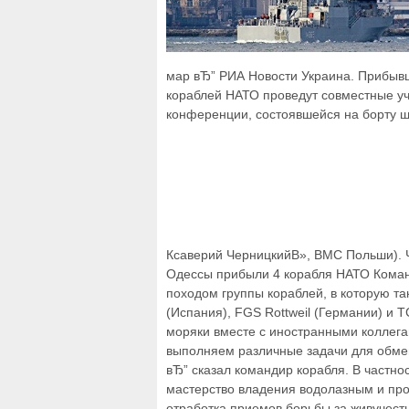
мар вЂ” РИА Новости Украина. Прибывш
кораблей НАТО проведут совместные уч
конференции, состоявшейся на борту шт
Ксаверий ЧерницкийВ», ВМС Польши). 
Одессы прибыли 4 корабля НАТО Команд
походом группы кораблей, в которую т
(Испания), FGS Rottweil (Германии) и 
моряки вместе с иностранными коллега
выполняем различные задачи для обме
вЂ” сказал командир корабля. В частн
мастерство владения водолазным и пр
отработка приемов борьбы за живучест