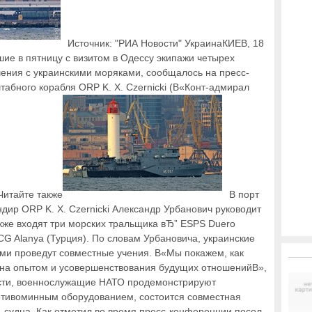
Источник: "РИА Новости" УкраинаКИЕВ, 18
ие в пятницу с визитом в Одессу экипажи четырех
ения с украинскими моряками, сообщалось на пресс-
абного корабля ORP K. X. Czernicki (В«Конт-адмирал
Читайте также
В порт
ир ORP K. X. Czernicki Александр Урбанович руководит
акже входят три морских тральщика вЂ” ESPS Duero
TCG Alanya (Турция). По словам Урбановича, украинские
ми проведут совместные учения. В«Мы покажем, как
на опытом и усовершенствования будущих отношенийВ»,
ости, военнослужащие НАТО продемонстрируют
отивоминным оборудованием, состоится совместная
ь судна. Как отметил во время пресс-конференции посол