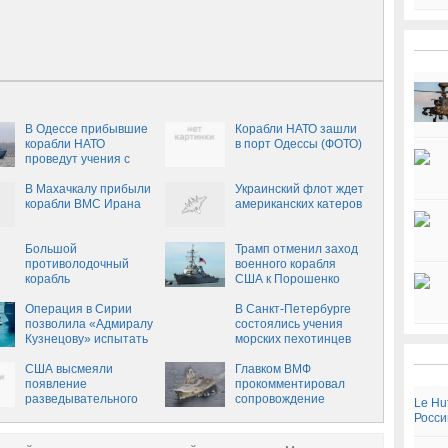
В Одессе прибывшие
Корабли НАТО зашли
корабли НАТО
в порт Одессы (ФОТО)
проведут учения с
ВМСУ
В Махачкалу прибыли
Украинский флот ждет
корабли ВМС Ирана
американских катеров
Большой
Трамп отменил заход
противолодочный
военного корабля
корабль
США к Порошенко
«Североморск»
завершил деловой
Операция в Сирии
В Санкт-Петербурге
заход в порт Виктория
позволила «Адмиралу
состоялись учения
в Индийском океане
Кузнецову» испытать
морских пехотинцев
новую авиатехнику
по освобождению
США высмеяли
захваченного судна
Главком ВМФ
появление
прокомментировал
разведывательного
сопровождение
Le Hu
корабля РФ у своих
"Адмирала Кузнецова"
Росси
берегов
кораблями НАТО