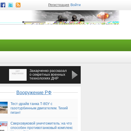
Регистрация
Войти
Захарченко рассказал
На МКАД похитили
о секретных военных
молодую девушку
технологиях ДНР
Вооружение РФ
Тест-драйв танка Т-80У с
газотурбинным двигателем. Тихий
гигант
Сверхзвуковой уничтожитель: на что
способен противотанковый комплекс