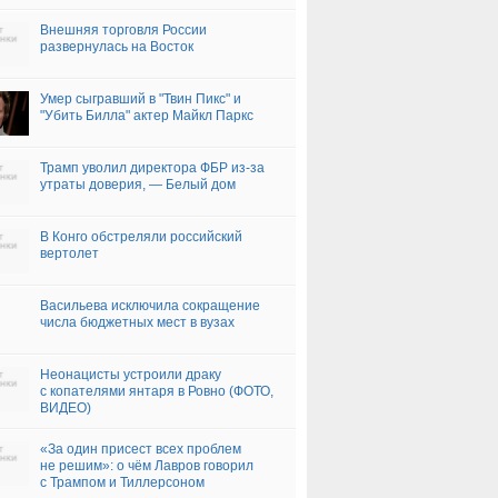
Внешняя торговля России
развернулась на Восток
Умер сыгравший в "Твин Пикс" и
"Убить Билла" актер Майкл Паркс
Трамп уволил директора ФБР из-за
утраты доверия, — Белый дом
В Конго обстреляли российский
вертолет
Васильева исключила сокращение
числа бюджетных мест в вузах
Неонацисты устроили драку
с копателями янтаря в Ровно (ФОТО,
ВИДЕО)
«За один присест всех проблем
не решим»: о чём Лавров говорил
с Трампом и Тиллерсоном