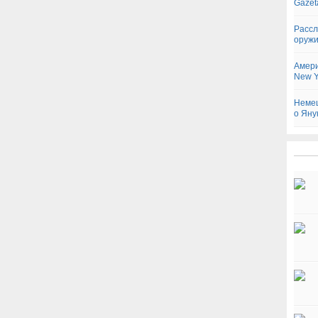
Gazet
Рассл
оружи
Амери
New Y
Немец
о Яну