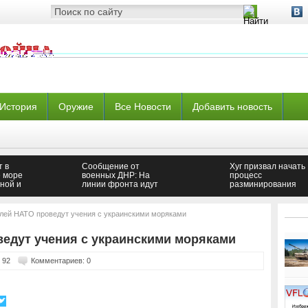
История
Оружие
Все Новости
Добавить новость
 в
Сообщение от
Хуг призвал начать
 море
военных ДНР: На
процесс
йной и
линии фронта идут
разминирования
сильные бои
Донбасса —
Новороссия
лей НАТО проведут учения с украинскими моряками
едут учения с украинскими моряками
 92
Комментариев: 0