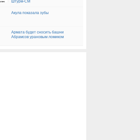
Штурм-СМ
Акула показала зубы
Армата будет сносить башни
Абрамсов урановым ломиком