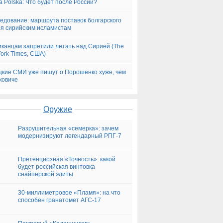
a Polska: Что будет после России?
едование: маршрута поставок болгарского
я сирийским исламистам
канцам запретили летать над Сирией (The
ork Times, США)
кие СМИ уже пишут о Порошенко хуже, чем
ковиче
Оружие
Разрушительная «семерка»: зачем
модернизируют легендарный РПГ-7
Претенциозная «Точность»: какой
будет российская винтовка
снайперской элиты
30-миллиметровое «Пламя»: на что
способен гранатомет АГС-17