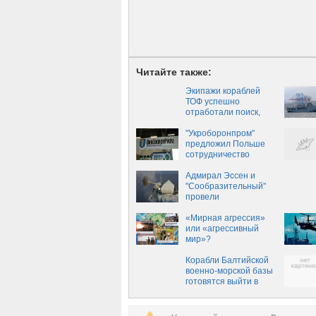
Читайте также:
Экипажи кораблей
ТОФ успешно
отработали поиск,
обнаружение и
уничтожение
"Укроборонпром"
подводной лодки
предложил Польше
условного противника
сотрудничество
Адмирал Эссен и
"Сообразительный"
провели
артиллерийские
стрельбы
«Мирная агрессия»
или «агрессивный
мир»?
Корабли Балтийской
военно-морской базы
готовятся выйти в
море для выполнения
плановых учебно-
боевых задач