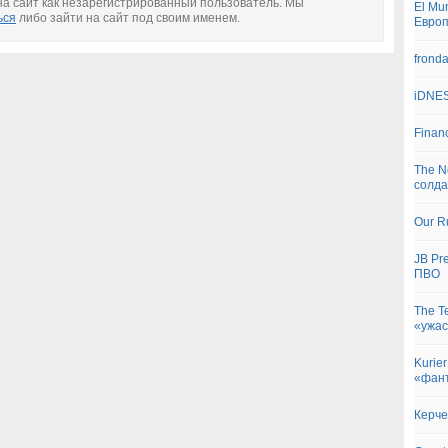
а сайт как незарегистрированный пользователь. Мы
El Mu
ься
либо зайти на сайт под своим именем.
Евро
frond
iDNES
Finan
The N
солда
Our R
JB Pr
ПВО
The T
«ужа
Kurie
«фант
Керче