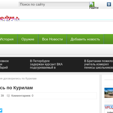
История
Оружие
Все Новости
Добавить новость
ловное
В Петербурге
В Британии пожило
ии
задержан курсант ВКА
учитель измерял
Марий
подозреваемый в
пенисы школьников
келова
содействии
террористам
ия договорились по Курилам
сь по Курилам
 39
Комментариев: 0