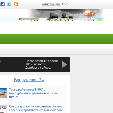
Регистрация
Войти
й
Новороссия 13 апреля
В Киеве автомобиль
2017: новости
Надежды Савченко
Донбасса сейчас,
сбил пенсионерку
сводки ополчения
Новороссии,
последние новости
Вооружение РФ
Донецка 13.04.2017
Тест-драйв танка Т-80У с
газотурбинным двигателем. Тихий
гигант
Сверхзвуковой уничтожитель: на что
способен противотанковый комплекс