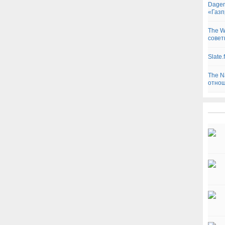
Dagen
«Газп
The W
совет
Slate
The N
отнош