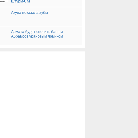
Штурм-СМ
Акула показала зубы
Армата будет сносить башни
Абрамсов урановым ломиком