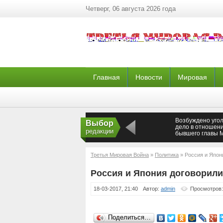
Четверг, 06 августа 2026 года
Главная
Новости
Мировая
Возбуждено уго
Выбор
дело в отношен
редакции
бывшего главы 
Эл Леонида Мар
Третья Мировая Война
»
Политика
» Россия и Япон
Россия и Япония договорили
18-03-2017, 21:40
Автор:
admin
Просмотров:
Поделиться…