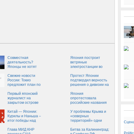
Совместная
Япония построит
деятельность?
ветряные
Японцы не хотят
электростанции во
работать на Курилах
Владивостоке
по законам РФ
Свежие новости
Протест Японии
России: Токио
подтвердил верность
предложит план по
решения о дивизии на
южным Курилам
Курилах
Первый японский
Япония
журналист на
опротестовала
закрытом острове
российские названия
пяти Курильских
Китай — Японии:
островов
У проблемы Крыма и
Курилы и Наньша –
«северных
итог победы над
территорий» одни
Сцена
агрессором
корни
Глава МИД КНР
Битва за Калининград:
Polit