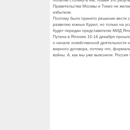
попытки столкнуть нас лбами это резуль
Правительства Москвы и Токио не жела
избытком.
Поэтому было принято решение вести 
развитию южных Курил, но только на у
будет передан представителю МИД Япон
Путина в Японию 15-16 декабря прошло
о начале хозяйственной деятельности 
мирного договора, потому что, формаль
войны. А, как мы уже выяснили. Россия