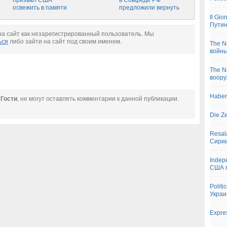
призвал США
в Совфеде РФ
освежить в памяти
предложили вернуть
историю Второй
Вильнюсский край
Il Gi
мировой войны
России
Пути
а сайт как незарегистрированный пользователь. Мы
ься
либо зайти на сайт под своим именем.
The N
войн
The N
воору
Haber
е
Гости
, не могут оставлять комментарии к данной публикации.
Die Z
Resal
Сири
Indep
США п
Polit
Украи
Expre