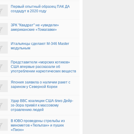
Первый опытный образец ПАК ДА
создадут в 2020 году
ЗРК "Квадрат" не «увидели»
американские «Томагавки»
Итальянцы сделают M-346 Master
модульным
Представители «морских котиков»
США впервые рассказали об
употреблении наркотических веществ
Япония заявила о наличии ракет с
зарином у Северной Кореи
Удар ВВС коалиции США близ Дейр-
эз-Зора привёл к массовому
отравлению людей
В ЮВО проведены стрельбы из
минометов «Тюльпан» и пушек
«Пион»