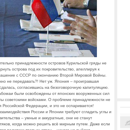
тельно принадлежности островов Курильской гряды не
рнуть острова под их покровительство, апеллируя к
глашение с СССР по окончанию Второй Мировой Войны.
жно не передавать?! Нет уж. Япония – проигравшая
 сдалась, согласившись на безоговорочную капитуляцию.
Хабомаи были освобождены от японских вооруженных сил
яты советскими войсками. О проблеме принадлежности не
я Российской Федерации, и это не оспаривается!
взаимодействия России и Японии требуют сгладить углы и
ительства – умные и аккуратные, они не станут
стяков, когда можно решить всё мирным путем. Даже если