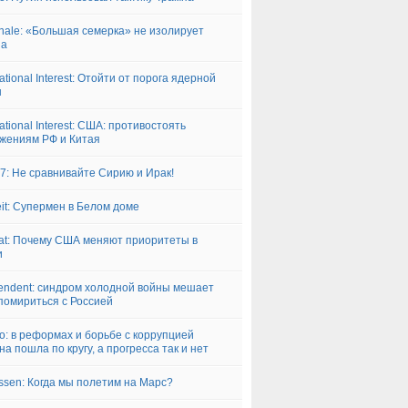
ornale: «Большая семерка» не изолирует
на
ational Interest: Отойти от порога ядерной
ы
ational Interest: США: противостоять
жениям РФ и Китая
7: Не сравнивайте Сирию и Ирак!
eit: Супермен в Белом доме
at: Почему США меняют приоритеты в
и
endent: синдром холодной войны мешает
омириться с Россией
ico: в реформах и борьбе с коррупцией
на пошла по кругу, а прогресса так и нет
ssen: Когда мы полетим на Марс?