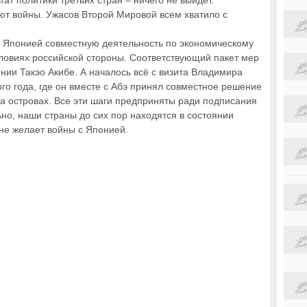
тат политики третьих стран – ничего не выйдет.
ют войны. Ужасов Второй Мировой всем хватило с
с Японией совместную деятельность по экономическому
словиях российской стороны. Соответствующий пакет мер
ии Такэо Акибе. А началось всё с визита Владимира
го года, где он вместе с Абэ принял совместное решение
на островах. Все эти шаги предприняты ради подписания
но, наши страны до сих пор находятся в состоянии
 не желает войны с Японией.