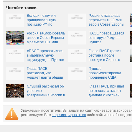
Читайте также:
Володин озвучил
Россия отказалась
принципиальную
перечислять 11 млн
позицию РФ по
евро в Совет Европы
сотрудничеству с
ПАСЕ
Россия заблокировала
ПАСЕ превращается
взнос в Совет Европы
во вторую Раду, —
в размере €11 млн
Пушков
«ПАСЕ превратилась
Главе ПАСЕ грозит
в маргинальную
отставка после
структуру», — Пушков
поездки в Сирию с
российскими
Глава ПАСЕ
депутатами
Пушков
рассказал, что
прокомментировал
мешает найти общий
продление США
язык с Россией
антироссийских
Слуцкий рассказал об
санкций
Глава ПАСЕ призвал
условиях
не отказываться от
возвращения России в
диалога с Россией
ПАСЕ
Уважаемый посетитель, Вы зашли на сайт как незарегистрирова
рекомендуем Вам
зарегистрироваться
либо зайти на сайт под св