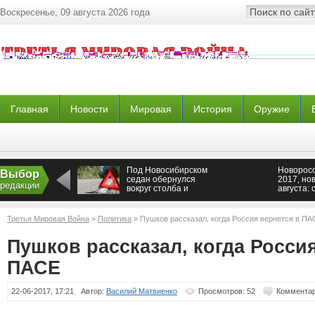
Воскресенье, 09 августа 2026 года
Главная
Новости
Мировая
История
Оружие
Под Новосибирском
Новоросс
Выбор
седан обернулся
2017, но
редакции
вокруг столба и
августа: 
превратился в
ополчени
металлолом
ситуация
сейчас, 
Третья Мировая Война
»
Политика
» Пушков рассказал, когда Россия вернется в ПА
Пушков рассказал, когда Росси
ПАСЕ
22-06-2017, 17:21
Автор:
Василий Матвиенко
Просмотров: 52
Комментар