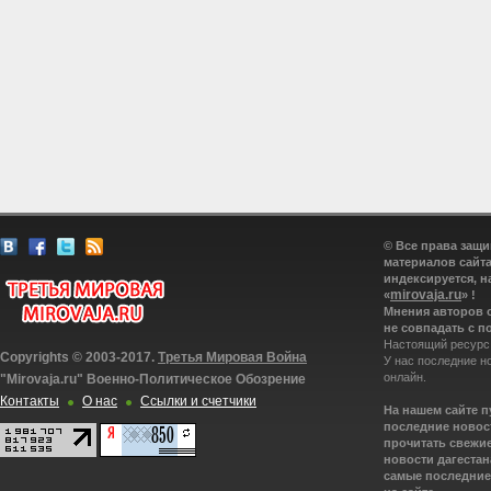
© Все права защ
материалов сайта
индексируется, н
mirovaja.ru
«
» !
Мнения авторов 
не совпадать с п
Настоящий ресурс
Copyrights © 2003-2017.
Третья Мировая Война
У нас последние н
онлайн.
"Mirovaja.ru" Военно-Политическое Обозрение
Контакты
О нас
Ссылки и счетчики
На нашем сайте 
последние новост
прочитать свежие
новости дагестана
самые последние 