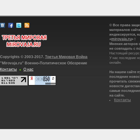
© Все права защ
материалов сайта
индексируется, н
mirovaja.ru
«
» !
Мнения авторов 
не совпадать с п
Настоящий ресурс
Copyrights © 2003-2017.
Третья Мировая Война
У нас последние н
онлайн.
"Mirovaja.ru" Военно-Политическое Обозрение
Контакты
О нас
На нашем сайте 
последние новост
прочитать свежие
новости дагестана
самые последние 
на сайте.
Контакты