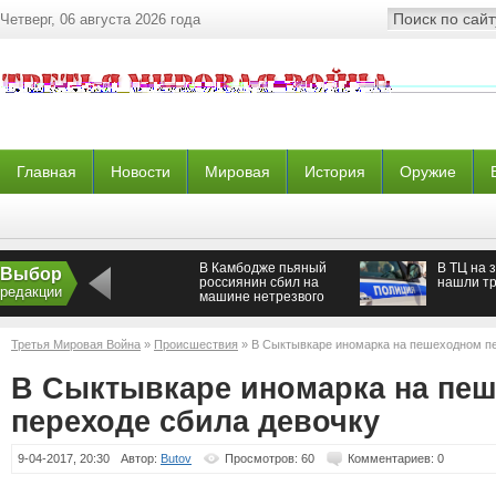
Четверг, 06 августа 2026 года
Главная
Новости
Мировая
История
Оружие
В Камбодже пьяный
В ТЦ на 
Выбор
россиянин сбил на
нашли т
редакции
машине нетрезвого
мотоциклиста
Третья Мировая Война
»
Происшествия
» В Сыктывкаре иномарка на пешеходном пе
В Сыктывкаре иномарка на пе
переходе сбила девочку
9-04-2017, 20:30
Автор:
Butov
Просмотров: 60
Комментариев: 0