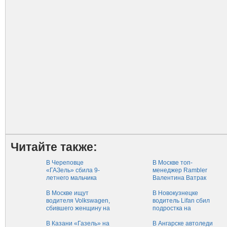
Читайте также:
В Череповце
В Москве топ-
«ГАЗель» сбила 9-
менеджер Rambler
летнего мальчика
Валентина Ватрак
сбила подростка
В Москве ищут
В Новокузнецке
водителя Volkswagen,
водитель Lifan сбил
сбившего женщину на
подростка на
«зебре»
пешеходном
В Казани «Газель» на
переходе
В Ангарске автоледи