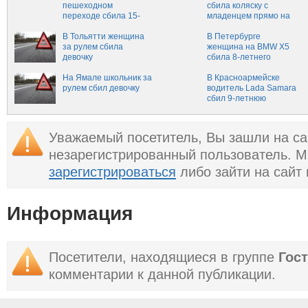
пешеходном
сбила коляску с
переходе сбила 15-
младенцем прямо на
летнего школьника
переходе
В Тольятти женщина
В Петербурге
за рулем сбила
женщина на BMW X5
девочку
сбила 8-летнего
ребенка
На Ямале школьник за
В Красноармейске
рулем сбил девочку
водитель Lada Samara
сбил 9-летнюю
девочку
Уважаемый посетитель, Вы зашли на са
незарегистрированный пользователь. 
зарегистрироваться
либо зайти на сайт
Информация
Посетители, находящиеся в группе
Гос
комментарии к данной публикации.