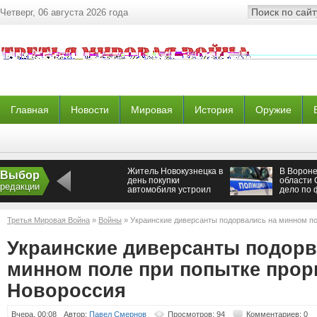
Четверг, 06 августа 2026 года
Главная
Новости
Мировая
История
Оружие
Житель Новокузнецка в
В Ворон
Выбор
день покупки
области 
редакции
автомобиля устроил
дело по 
два ДТП
двух раб
Третья Мировая Война
»
Войны
» Украинские диверсанты подорвались на минном п
Новороссия
Украинские диверсанты подорв
минном поле при попытке про
Новороссия
Вчера, 00:08
Автор:
Павел Смернов
Просмотров: 94
Комментариев: 0