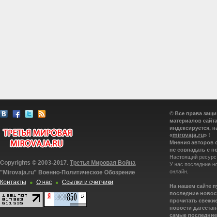
© Все права защ
материалов сайта
индексируется, н
mirovaja.ru
«
» !
Мнения авторов 
не совпадать с п
Настоящий ресурс
Copyrights © 2003-2017.
Третья Мировая Война
У нас последние н
онлайн.
"Mirovaja.ru" Военно-Политическое Обозрение
Контакты
О нас
Ссылки и счетчики
На нашем сайте 
последние новост
прочитать свежие
новости дагестана
самые последние 