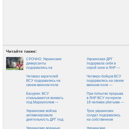
Читайте также:
СРОЧНО: Украинские
Украинская ДРГ
диверсанты
подорвала себя в
подорвались на
серой зоне в ЛНР —
собственных минах,
Новороссия
пытаясь проникнуть
Четверо карателей
Четверо бойцов ВСУ
на территорию ДНР
ВСУ подорвались на
подорвались на своем
своем минном поле
минном поле —
Новороссия
Басурин: ВСУ
При попытке прорыва
отказываются воевать
в ЛНР ВСУ потеряли
под Мариуполем —
18 человек убитыми —
Новороссия
Новороссия
Украинские войска
Трое украинских
активизировали
солдат подорвались
деятельность ДРГ под
на собственном
Трехизбенкой и
минном поле —
Золотым —
Украинские военные
Новороссия
Украинские