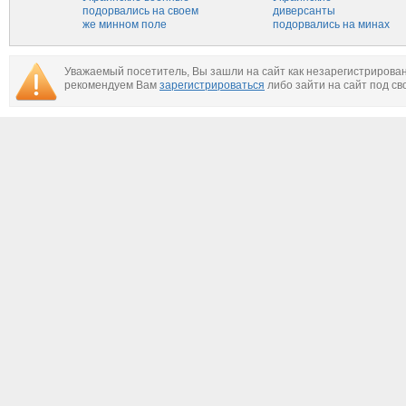
Новороссия
подорвались на своем
диверсанты
же минном поле
подорвались на минах
при попытке
проникновения на
территорию
Уважаемый посетитель, Вы зашли на сайт как незарегистрирова
подконтрольную ДНР
рекомендуем Вам
зарегистрироваться
либо зайти на сайт под св
— Новороссия