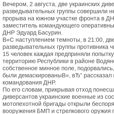
Вечером, 2 августа, две украинских див
разведывательных группы совершили н
прорыва на южном участке фронта в ДН
заместитель командующего оперативн
ДНР Эдуард Басурин.
В«С наступлением темноты, в 21:00, дв
разведывательных группы противника ч
15 человек каждая предприняли попытку
территорию Республики в районе Водяно
собственное минное поле, подорвались,
были демаскированыВ», вЂ” рассказал 
командования ДНР.
По его словам, прикрывая отход понесш
диверсантов украинские военные из сос
мотопехотной бригады открыли беспоря
вооружения БМП и стрелкового оружия 