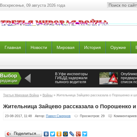
Воскресенье, 09 августа 2026 года
Главная
Новости
Мировая
История
Оружие
В Уфе инспекторы
Опублик
Выбор
ГИБДД задержали
предвар
редакции
пьяного водителя
список п
автобуса
падении 
Кубани
Третья Мировая Война
»
Войны
» Жительница Зайцево рассказала о Порошенко и 
Жительница Зайцево рассказала о Порошенко 
23-08-2017, 11:48
Автор:
Павел Смернов
Просмотров: 29
Комментариев:
Поделиться…