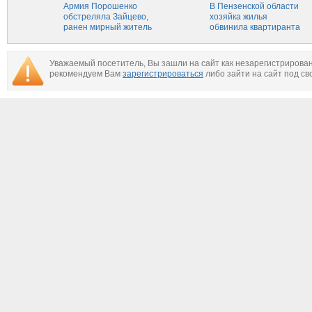
Донбасса высказала
Армия Порошенко
жительница
В Пензенской области
ОБСЕ всё, что думает
обстреляла Зайцево,
хозяйка жилья
(ВИДЕО)
ранен мирный житель
обвинила квартиранта
в изнасиловании
дочери
Уважаемый посетитель, Вы зашли на сайт как незарегистрирова
рекомендуем Вам
зарегистрироваться
либо зайти на сайт под св