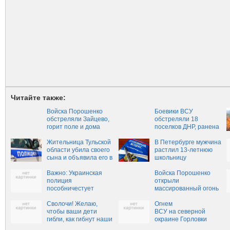
Читайте также:
Войска Порошенко
Боевики ВСУ
обстреляли Зайцево,
обстреляли 18
горит поле и дома
поселков ДНР, ранена
мирная жительница
Жительница Тульской
В Петербурге мужчина
области убила своего
растлил 13-летнюю
сына и объявила его в
школьницу
розыск
Важно: Украинская
Войска Порошенко
полиция
открыли
пособничестует
массированный огонь
боевикам ВСУ
по Коминтерново и
Сволочи! Желаю,
Зайцево
Огнем
чтобы ваши дети
ВСУ на северной
гибли, как гибнут наши
окраине Горловки
внуки, — жительница
ранена мирная