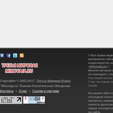
© Все права защ
материалов сайта
индексируется, н
mirovaja.ru
«
» !
Мнения авторов 
не совпадать с п
Настоящий ресурс
Copyrights © 2003-2017.
Третья Мировая Война
У нас последние н
онлайн.
"Mirovaja.ru" Военно-Политическое Обозрение
Контакты
О нас
Ссылки и счетчики
На нашем сайте 
последние новост
прочитать свежие
новости дагестана
самые последние 
на сайте.