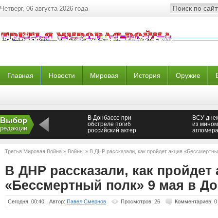
Четверг, 06 августа 2026 года
Главная
Новости
Мировая
История
Оружие
В Донбассе при
ВСУ дне
Выбор
обстреле погиб
из мином
редакции
российский актер
агломер
и пригор
Третья Мировая Война
»
Войны
» В ДНР рассказали, как пройдет акция «Бессмертны
В ДНР рассказали, как пройдет
«Бессмертный полк» 9 мая в Д
Сегодня, 00:40
Автор:
Павел Смернов
Просмотров: 26
Комментариев: 0