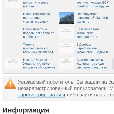
примут участие в
военнослужащих ВСУ
шествии
погибли при разгрузке
«Бессмертного полка»
боеприпасов —
9 мая в Донецке
В ДНР стартовала
Новороссия
Планируемая
регистрация
оппозицией в Минске
участников акции
акция не
«Бессмертный полк»
санкционирована, ее
Стали известны
участники могут быть
Во время атаки
подробности теракта
привлечены к
украинских
в Донецке —
ответственности
террористов на
Новороссия
воинскую часть в
Тюмень
Донецке была ранена
В Донбасс
присоединится к
мирная жительница
переброшены
всеобщей акции под
украинские «Ведьмы»
названием «Вс
Новости часа из
Свежие новости из
Украины: силовики
Украины на сегодня:
пошли на обострение
силовики продолжают
в Донбассе
стрелять по Донецку
Уважаемый посетитель, Вы зашли на са
незарегистрированный пользователь. 
зарегистрироваться
либо зайти на сайт
Информация