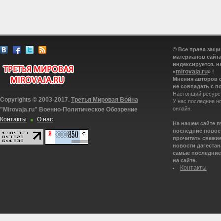
© Все права защ
материалов сайта
индексируется, н
mirovaja.ru
«
» !
Мнения авторов 
не совпадать с п
Настоящий ресурс
Copyrights © 2003-2017.
Третья Мировая Война
У нас последние н
онлайн.
"Mirovaja.ru" Военно-Политическое Обозрение
Контакты
О нас
На нашем сайте 
последние новост
прочитать свежие
новости дагестана
самые последние 
на сайте.
Контакты