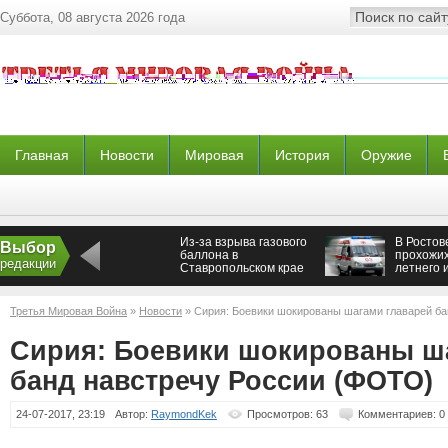
Суббота, 08 августа 2026 года
Главная
Новости
Мировая
История
Оружие
Из-за взрыва газового
В Ростове
Выбор
баллона в
прохожих
редакции
Ставропольском крае
летнего 
сгорело авто
Третья Мировая Война
»
Новости
» Сирия: Боевики шокированы шагами главарей б
Сирия: Боевики шокированы ш
банд навстречу России (ФОТО)
24-07-2017, 23:19
Автор:
RaymondKek
Просмотров: 63
Комментариев: 0