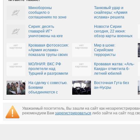
Минобороны
Танковый удар и
сообщило о
снайперы: «Армия
соглашениях по зоне
ислама» решила
деэскалации в
уничтожить главарей
Восточной Гуте
Сирия: десять
«Аль-Каиды» под
Новости Сирии
главарей ИГ*
Дамаском (ФОТО)
сегодня, 22 июня:
уничтожены на юге
обзор карты военных
страны
действий, ситуация в
Кровавая фотосессия:
Сирии сейчас, сводки
Мир в шоке:
«Армия ислама»
из Сирии о боевых
Сирийские
показала трупы своих
действий
террористы
боевиков для отчета
официально
перед спонсорами
МОЛНИЯ: ВКС РФ
поздравили Эрдогана
Кровавая жатва: «Аль-
(ФОТО 18+)
пролетели над
с победой (ФОТО)
Каида» отметила 6-
Турцией и разгромили
летний юбилей
базы боевиков в
«сирийской
Идлибе — очевидцы
На сделку с совестью.
революции» смертями
Восточная Гута без
(+ВИДЕО, ФОТО)
Боевики
сотен боевиков
ан-Нусры
объединяются с
оппозиции (ВИДЕО,
Асадом для борьбы с
ФОТО 18+)
Нусрой
Уважаемый посетитель, Вы зашли на сайт как незарегистрирова
рекомендуем Вам
зарегистрироваться
либо зайти на сайт под св