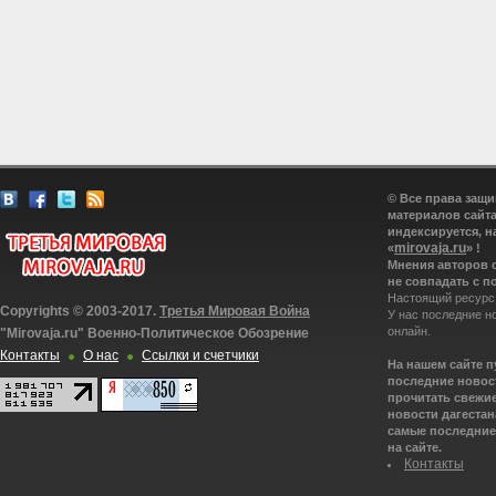
© Все права защ
материалов сайта
индексируется, н
mirovaja.ru
«
» !
Мнения авторов 
не совпадать с п
Настоящий ресурс
Copyrights © 2003-2017.
Третья Мировая Война
У нас последние н
онлайн.
"Mirovaja.ru" Военно-Политическое Обозрение
Контакты
О нас
Ссылки и счетчики
На нашем сайте 
последние новост
прочитать свежие
новости дагестана
самые последние 
на сайте.
Контакты