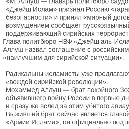
«М. Аллуш — главарь политбюро саудо
«Джейш Ислам» признал Россию «гара
безопасности» и принял «мирный дого
возмущением сообщает русскоязычный
поддерживающий сирийских террорист
Глава политбюро НВФ «Джейш аль-Исл
Аллуш назвал соглашение с российски
«наилучшим для сирийской ситуации».
Радикальны исламисты уже предлагают
«вождей сирийской революции».
Мохаммед Аллуш — брат покойного Зо
объявившего войну России в первые д
и сразу же вслед за этим убитого авиа
Выживший брат сейчас является главо
«Армии Ислама», он официально подт