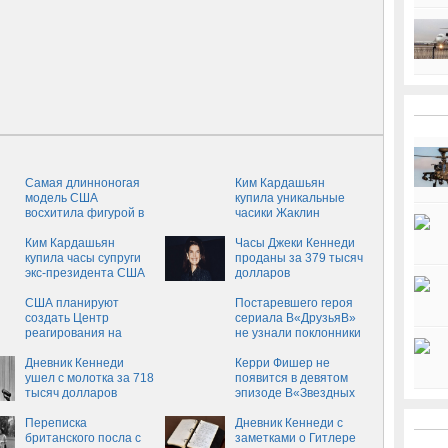
Самая длинноногая
Ким Кардашьян
модель США
купила уникальные
восхитила фигурой в
часики Жаклин
купальнике
Кеннеди
Ким Кардашьян
Часы Джеки Кеннеди
купила часы супруги
проданы за 379 тысяч
экс-президента США
долларов
США планируют
Постаревшего героя
создать Центр
сериала В«ДрузьяВ»
реагирования на
не узнали поклонники
"угрозу" от России
Дневник Кеннеди
Керри Фишер не
ушел с молотка за 718
появится в девятом
тысяч долларов
эпизоде В«Звездных
войнВ»
Переписка
Дневник Кеннеди с
британского посла с
заметками о Гитлере