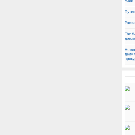
Азии
Путин
Росси
The W
догов
Немец
делу 
проку