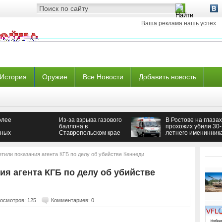
Ваша реклама нашь успех
История
Оружие
Все Новости
Добавить новость
олее
Из-за взрыва газового
В Ростове на глазах
баллона в
прохожих убили 30-
нных
Ставропольском крае
летнего именинник
сгорело авто
тили показания агента КГБ по делу об убийстве Кеннеди
я агента КГБ по делу об убийстве
осмотров: 125
Комментариев: 0