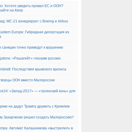
glio: Хотите увидеть провал ЕС и ООН?
айте на Кипр
ag: МС-21 конкурирует с Boeing и Airbus
astern Europe: Гибридная депортация из
а
 санкции точно приведут к крушению
ngstone: «Рашагейт» глазами русских
lsblatt: Последствия крымского кризиса
творцы ООН вместо Малороссии
ce24: «Запад-2017» — «троянский конь» для
рике не дадут Трампу дружить с Кремлем
у Захарченко решил создать Малороссию?
ampa: Автомат Калашникова «выстрелил» в