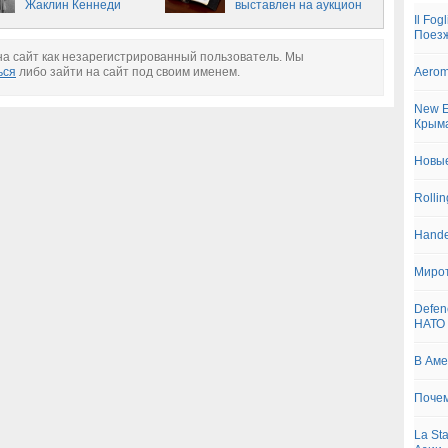
Жаклин Кеннеди
выставлен на аукцион
продана на аукционе
Il Fo
Поезж
а сайт как незарегистрированный пользователь. Мы
ься
либо зайти на сайт под своим именем.
Aerom
New E
Крым
Новые
Rolli
Hande
Миро
Defen
НАТО
В Аме
Почем
La St