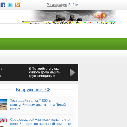
Регистрация
Войти
 у
В Петербурге у окон
В Иркутской области
жилого дома нашли
19-летний внук
а
труп женщины в
задушил бабушку
халате и без обуви
подушкой и сжег тело
Вооружение РФ
Тест-драйв танка Т-80У с
газотурбинным двигателем. Тихий
гигант
Сверхзвуковой уничтожитель: на что
способен противотанковый комплекс