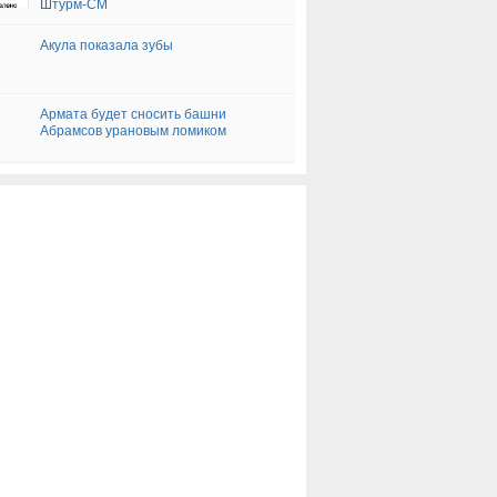
Штурм-СМ
Акула показала зубы
Армата будет сносить башни
Абрамсов урановым ломиком