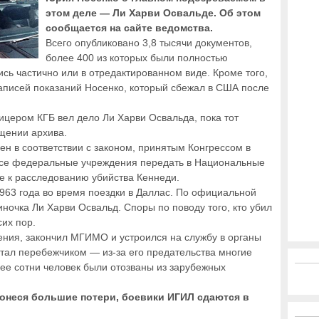
этом деле — Ли Харви Освальде. Об этом
сообщается на сайте ведомства.
Всего опубликовано 3,8 тысячи документов,
более 400 из которых были полностью
ись частично или в отредактированном виде. Кроме того,
аписей показаний Носенко, который сбежал в США после
ицером КГБ вел дело Ли Харви Освальда, пока тот
щении архива.
н в соответствии с законом, принятым Конгрессом в
 все федеральные учреждения передать в Национальные
 к расследованию убийства Кеннеди.
963 года во время поездки в Даллас. По официальной
ночка Ли Харви Освальд. Споры по поводу того, кто убил
их пор.
ния, закончил МГИМО и устроился на службу в органы
стал перебежчиком — из-за его предательства многие
лее сотни человек были отозваны из зарубежных
Понеся большие потери, боевики ИГИЛ сдаются в