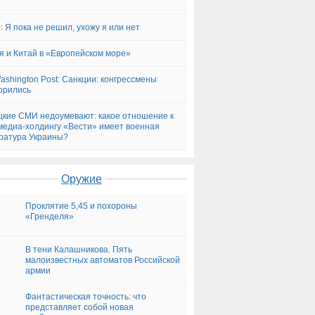
: Я пока не решил, ухожу я или нет
я и Китай в «Европейском море»
ashington Post: Санкции: конгрессмены
орились
кие СМИ недоумевают: какое отношение к
медиа-холдингу «Вести» имеет военная
ратура Украины?
Оружие
Проклятие 5,45 и похороны
«Гренделя»
В тени Калашникова. Пять
малоизвестных автоматов Российской
армии
Фантастическая точность: что
представляет собой новая