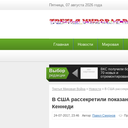
Пятница, 07 августа 2026 года
Главная
Новости
Мировая
ВКС получили б
Выбор
70 новых и
редакции
отремонтирова
самолетов и
вертолетов
Третья Мировая Война
»
Новости
» В США рассекре
В США рассекретили показани
Кеннеди
24-07-2017, 23:46
Автор:
Павел Смернов
Пр