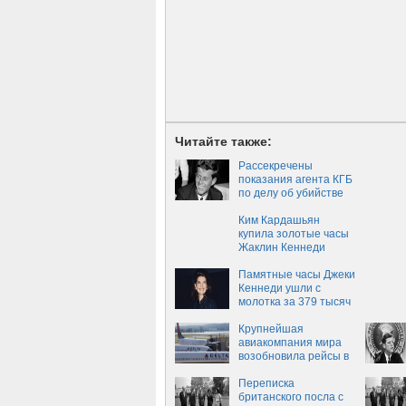
Читайте также:
Рассекречены
показания агента КГБ
по делу об убийстве
Кеннеди
Ким Кардашьян
купила золотые часы
Жаклин Кеннеди
Памятные часы Джеки
Кеннеди ушли с
молотка за 379 тысяч
долларов
Крупнейшая
авиакомпания мира
возобновила рейсы в
Москву
Переписка
британского посла с