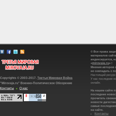
© Все права защ
материалов сайта
индексируется, н
mirovaja.ru
«
» !
Мнения авторов 
не совпадать с п
Настоящий ресурс
Copyrights © 2003-2017.
Третья Мировая Война
У нас последние н
онлайн.
"Mirovaja.ru" Военно-Политическое Обозрение
Контакты
О нас
На нашем сайте 
последние новост
прочитать свежие
новости дагестана
самые последние 
на сайте.
Контакты