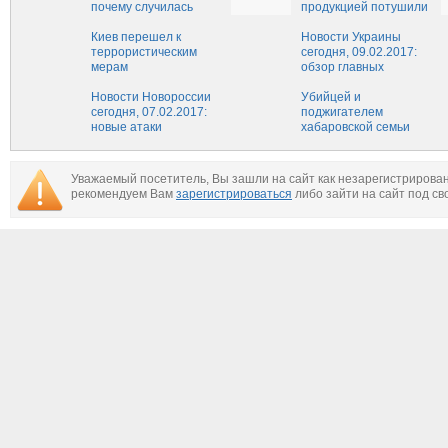
почему случилась
продукцией потушили
катастрофа: причины,
на юге Москвы
список пассажиров
Киев перешел к
Новости Украины
террористическим
сегодня, 09.02.2017:
мерам
обзор главных
событий, свежие
Новости Новороссии
новости Украины на
Убийцей и
сегодня, 07.02.2017:
сегодня, 9 февраля
поджигателем
новые атаки
хабаровской семьи
украинских военных
оказался муж и отец
не смолкают
погибших
Уважаемый посетитель, Вы зашли на сайт как незарегистрирова
рекомендуем Вам
зарегистрироваться
либо зайти на сайт под св