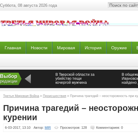
Суббота, 08 августа 2026 года
Главная
Новости
Мировая
История
Оружие
В Тверской области за
В общежи
Выбор
убийство тещи
Ивановск
редакции
кочергой мужчина
найдено 
сядет в тюрьму на 10,5
лет
Третья Мировая Война
»
Происшествия
» Причина трагедий – неосторожность при к
Причина трагедий – неосторож
курении
6-03-2017, 13:10
Автор:
MIR
Просмотров: 128
Комментариев: 0