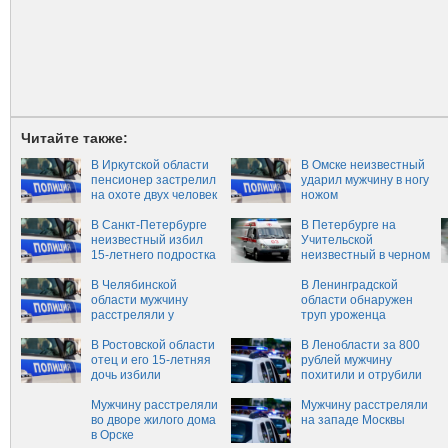
Читайте также:
В Иркутской области
В Омске неизвестный
пенсионер застрелил
ударил мужчину в ногу
на охоте двух человек
ножом
В Санкт-Петербурге
В Петербурге на
неизвестный избил
Учительской
15-летнего подростка
неизвестный в черном
подстрелил мужчину и
В Челябинской
скрылся
В Ленинградской
области мужчину
области обнаружен
расстреляли у
труп уроженца
собственного дома
Беларуси
В Ростовской области
В Ленобласти за 800
отец и его 15-летняя
рублей мужчину
дочь избили
похитили и отрубили
пенсионера
ему палец
Мужчину расстреляли
Мужчину расстреляли
во дворе жилого дома
на западе Москвы
в Орске