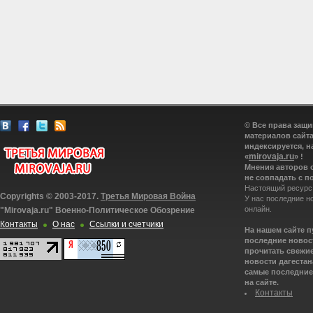
© Все права защ
материалов сайта
индексируется, н
mirovaja.ru
«
» !
Мнения авторов 
не совпадать с п
Настоящий ресурс
Copyrights © 2003-2017.
Третья Мировая Война
У нас последние н
онлайн.
"Mirovaja.ru" Военно-Политическое Обозрение
Контакты
О нас
Ссылки и счетчики
На нашем сайте 
последние новост
прочитать свежие
новости дагестана
самые последние 
на сайте.
Контакты