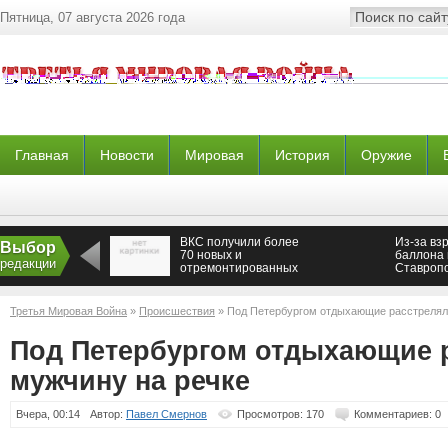
Пятница, 07 августа 2026 года
Главная
Новости
Мировая
История
Оружие
ВКС получили более
Из-за вз
Выбор
70 новых и
баллона 
редакции
отремонтированных
Ставропо
самолетов и
сгорело 
вертолетов
Третья Мировая Война
»
Происшествия
» Под Петербургом отдыхающие расстрелял
Под Петербургом отдыхающие 
мужчину на речке
Вчера, 00:14
Автор:
Павел Смернов
Просмотров: 170
Комментариев: 0