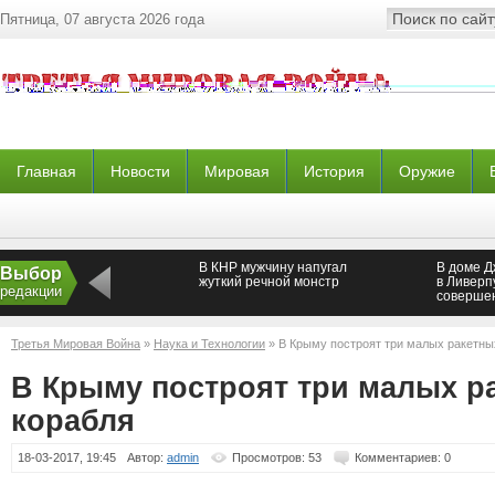
Пятница, 07 августа 2026 года
Главная
Новости
Мировая
История
Оружие
В КНР мужчину напугал
В доме 
Выбор
жуткий речной монстр
в Ливерп
редакции
совершен
троих че
Третья Мировая Война
»
Наука и Технологии
» В Крыму построят три малых ракетны
В Крыму построят три малых р
корабля
18-03-2017, 19:45
Автор:
admin
Просмотров: 53
Комментариев: 0