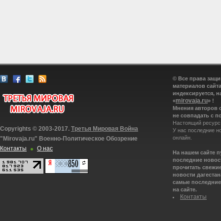
© Все права защ
материалов сайта
индексируется, н
mirovaja.ru
«
» !
Мнения авторов 
не совпадать с п
Настоящий ресурс
Copyrights © 2003-2017.
Третья Мировая Война
У нас последние н
онлайн.
"Mirovaja.ru" Военно-Политическое Обозрение
Контакты
О нас
На нашем сайте 
последние новост
прочитать свежие
новости дагестана
самые последние 
на сайте.
Контакты