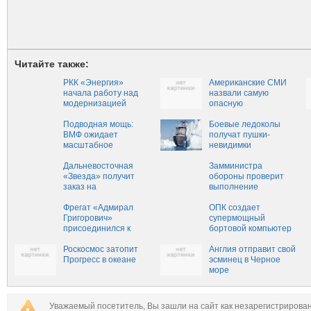
Читайте также:
РКК «Энергия»
Американские СМИ
начала работу над
назвали самую
модернизацией
опасную
корабля «Федерация»
для ВМС США российску
Подводная мощь:
подлодку
Боевые ледоколы
ВМФ ожидает
получат пушки-
масштабное
невидимки
пополнение сил
Дальневосточная
Замминистра
«Звезда» получит
обороны проверит
заказ на
выполнение
строительство
гособоронзаказа на
танкеров для
Фрегат «Адмирал
Дальнем Востоке
ОПК создает
Минобороны
Григорович»
супермощный
присоединился к
бортовой компьютер
группировке ВМФ у
для «Адмирала
берегов Сирии
Роскосмос затопит
Нахимова»
Англия отправит свой
Прогресс в океане
эсминец в Черное
море
Уважаемый посетитель, Вы зашли на сайт как незарегистрирова