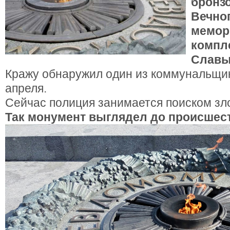
бронз
Вечног
мемор
компл
Славы
Кражу обнаружил один из коммунальщик
апреля.
Сейчас полиция занимается поиском з
Так монумент выглядел до происшес