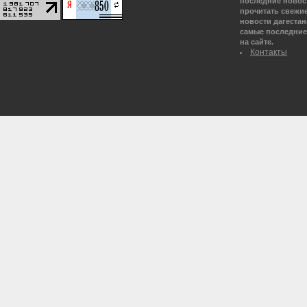
последние новост
прочитать свежие
новости дагестана
самые последние 
на сайте.
Контакты