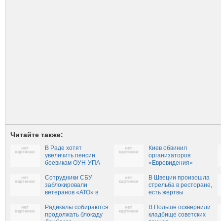
Читайте также:
В Раде хотят
Киев обвинил
увеличить пенсии
организаторов
боевикам ОУН-УПА
«Евровидения»
во вмешательстве
Сотрудники СБУ
во внутренние дела
В Швеции произошла
заблокировали
Украины
стрельба в ресторане,
ветеранов «АТО» в
есть жертвы
киевском Доме
профсоюзов (ВИДЕО)
Радикалы собираются
В Польше осквернили
продолжать блокаду
кладбище советских