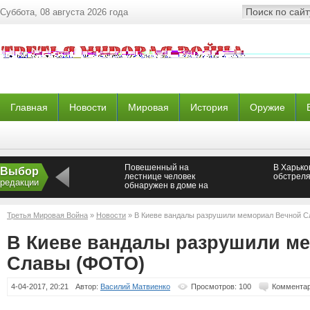
Суббота, 08 августа 2026 года
Главная
Новости
Мировая
История
Оружие
Повешенный на
В Харько
Выбор
лестнице человек
обстреля
редакции
обнаружен в доме на
северо-востоке Москвы
Третья Мировая Война
»
Новости
» В Киеве вандалы разрушили мемориал Вечной 
В Киеве вандалы разрушили м
Славы (ФОТО)
4-04-2017, 20:21
Автор:
Василий Матвиенко
Просмотров: 100
Комментар