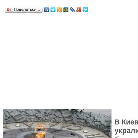
Поделиться…
В Кие
украл