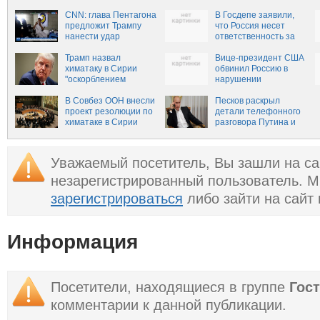
агрессии
ракетной атаки Сирии
CNN: глава Пентагона
В Госдепе заявили,
предложит Трампу
что Россия несет
нанести удар
ответственность за
крылатыми ракетами
ситуацию в Сирии
по Сирии
Трамп назвал
Вице-президент США
химатаку в Сирии
обвинил Россию в
"оскорблением
нарушении
человечества"
соглашения об
В Совбез ООН внесли
уничтожении
Песков раскрыл
проект резолюции по
химоружия
детали телефонного
химатаке в Сирии
разговора Путина и
Трампа
Уважаемый посетитель, Вы зашли на са
незарегистрированный пользователь. 
зарегистрироваться
либо зайти на сайт
Информация
Посетители, находящиеся в группе
Гос
комментарии к данной публикации.