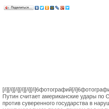
Поделиться…
[/i][/i][/i][/i][/i][/i]6фотографий[/i]6фото
Путин считает американские удары по 
против суверенного государства в нар