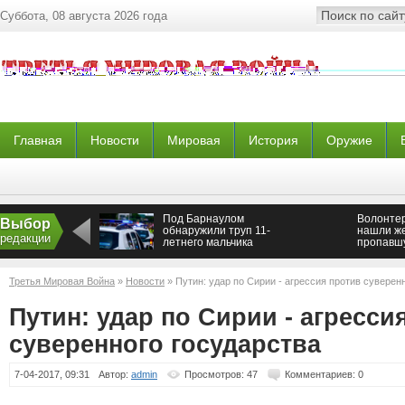
Суббота, 08 августа 2026 года
Главная
Новости
Мировая
История
Оружие
Под Барнаулом
Волонте
Выбор
обнаружили труп 11-
нашли ж
редакции
летнего мальчика
пропавш
Третья Мировая Война
»
Новости
» Путин: удар по Сирии - агрессия против суверен
Путин: удар по Сирии - агресси
суверенного государства
7-04-2017, 09:31
Автор:
admin
Просмотров: 47
Комментариев: 0