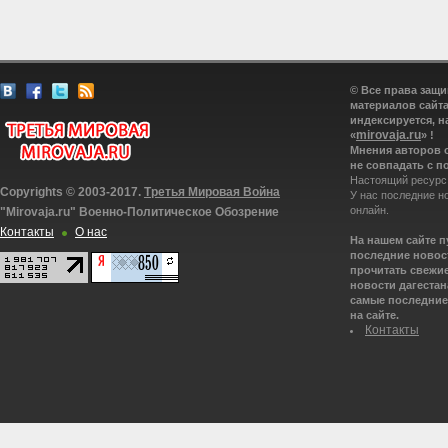
© Все права защ
материалов сайта
индексируется, н
mirovaja.ru
«
» !
Мнения авторов 
не совпадать с п
Настоящий ресурс
Copyrights © 2003-2017.
Третья Мировая Война
У нас последние н
онлайн.
"Mirovaja.ru" Военно-Политическое Обозрение
Контакты
О нас
На нашем сайте 
последние новост
прочитать свежие
новости дагестана
самые последние 
на сайте.
Контакты