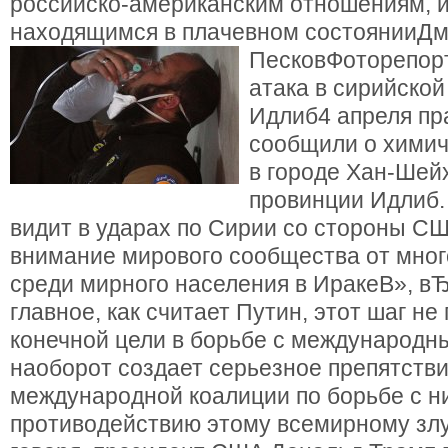
российско-американским отношениям, и
находящимся в плачевном состоянииД
ПесковФоторепор
атака в сирийско
Идлиб4 апреля пр
сообщили о химич
в городе Хан-Шей
провинции Идлиб.
видит в ударах по Сирии со стороны СШ
внимание мирового сообщества от мно
среди мирного населения в ИракеВ», вЂ
главное, как считает Путин, этот шаг не
конечной цели в борьбе с международн
наоборот создает серьезное препятстви
международной коалиции по борьбе с 
противодействию этому всемирному злу,