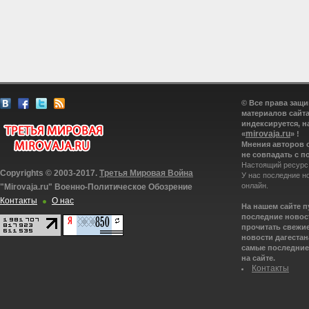
© Все права защ
материалов сайта
индексируется, н
mirovaja.ru
«
» !
Мнения авторов 
не совпадать с п
Настоящий ресурс
Copyrights © 2003-2017.
Третья Мировая Война
У нас последние н
онлайн.
"Mirovaja.ru" Военно-Политическое Обозрение
Контакты
О нас
На нашем сайте 
последние новост
прочитать свежие
новости дагестана
самые последние 
на сайте.
Контакты