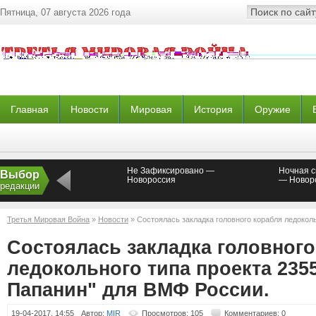
Пятница, 07 августа 2026 года
Главная
Новости
Мировая
История
Оружие
Не Зафиксировано —
Ночная с
Выбор
Новороссия
— Новор
редакции
Третья Мировая Война
»
Новости
» Состоялась закладка головного корабля ледоколь
Папанин" для ВМФ России.
Состоялась закладка головного
ледокольного типа проекта 235
Папанин" для ВМФ России.
19-04-2017, 14:55
Автор:
MIR
Просмотров: 105
Комментариев: 0