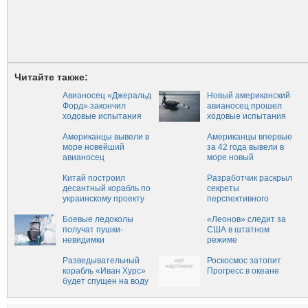
Читайте также:
Авианосец «Джеральд
Новый американский
Форд» закончил
авианосец прошел
ходовые испытания
ходовые испытания
Американцы вывели в
Американцы впервые
море новейший
за 42 года вывели в
авианосец
море новый
авианосец
Китай построил
Разработчик раскрыл
десантный корабль по
секреты
украинскому проекту
перспективного
авианосца "Шторм"
Боевые ледоколы
«Леонов» следит за
получат пушки-
США в штатном
невидимки
режиме
Разведывательный
Роскосмос затопит
корабль «Иван Хурс»
Прогресс в океане
будет спущен на воду
в апреле 2017 года