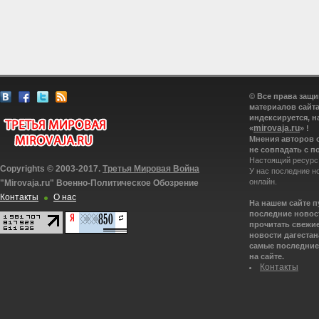
© Все права защ
материалов сайта
индексируется, н
mirovaja.ru
«
» !
Мнения авторов 
не совпадать с п
Настоящий ресурс
Copyrights © 2003-2017.
Третья Мировая Война
У нас последние н
онлайн.
"Mirovaja.ru" Военно-Политическое Обозрение
Контакты
О нас
На нашем сайте 
последние новост
прочитать свежие
новости дагестана
самые последние 
на сайте.
Контакты