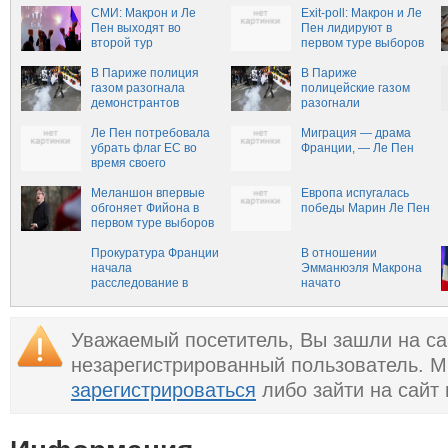
СМИ: Макрон и Ле
Exit-poll: Макрон и Ле
Пен выходят во
Пен лидируют в
второй тур
первом туре выборов
президентских
выборов во Франции
В Париже полиция
В Париже
газом разогнала
полицейские газом
демонстрантов
разогнали
накануне выборов
демонстрантов
Ле Пен потребовала
накануне выборов
Миграция — драма
убрать флаг ЕС во
Франции, — Ле Пен
время своего
интервью на ТВ
Меланшон впервые
Европа испугалась
обгоняет Фийона в
победы Марин Ле Пен
первом туре выборов
во Франции
Прокуратура Франции
В отношении
начала
Эмманюэля Макрона
расследование в
начато
отношении
расследование
Эмманюэля Макрона
Уважаемый посетитель, Вы зашли на са
незарегистрированный пользователь. 
зарегистрироваться
либо зайти на сайт