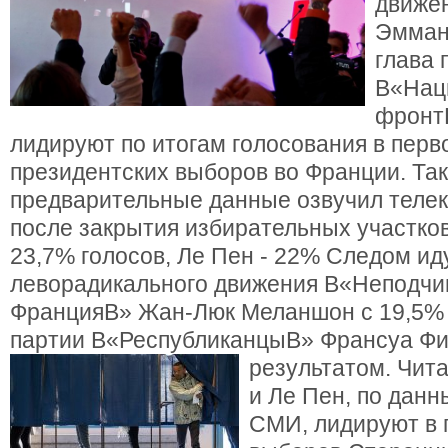
движе
Эмман
глава 
В«Нац
фронт
лидируют по итогам голосования в перв
президентских выборов во Франции. Та
предварительные данные озвучил теле
после закрытия избирательных участко
23,7% голосов, Ле Пен - 22% Следом ид
леворадикального движения В«Неподч
ФранцияВ» Жан-Люк Меланшон с 19,5% 
партии В«РеспубликанцыВ» Франсуа Фи
результатом. Чит
и Ле Пен, по данн
СМИ, лидируют в 