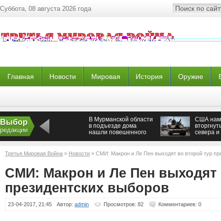
Суббота, 08 августа 2026 года
Главная
Новости
Мировая
История
Оружие
В Мурманской области
США нам
Выбор
в подъезде дома
вторгнут
редакции
нашли повешенного
севера и
мужчину
Третья Мировая Война
»
Новости
» СМИ: Макрон и Ле Пен выходят во второй тур пр
СМИ: Макрон и Ле Пен выходят 
президентских выборов
23-04-2017, 21:45
Автор:
admin
Просмотров: 82
Комментариев: 0