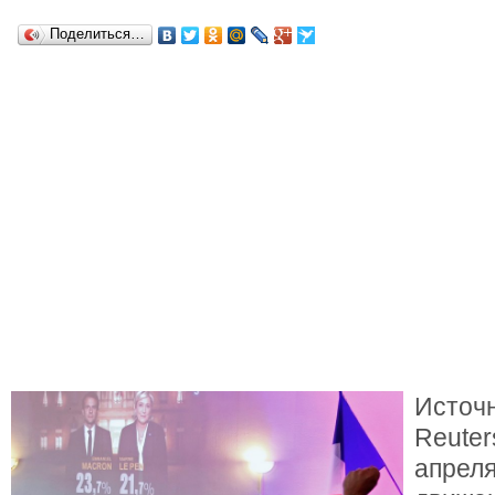
Поделиться…
Источн
Reute
апреля