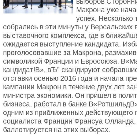
выборов Сторонн
Макрона уже нача
успех. Несколько 
собрались в эти минуты у Версальских 
выставочного комплекса, где в ближайш
ожидается выступление кандидата. Изб
проголосовавшие за Макрона, размахи
символикой Франции и Евросоюза. В«М
кандидат!В», вЂ” скандируют собравшие
отставки осенью 2016 года и начала п
кампании Макрон в течение двух лет за
министра экономики. Он пришел в полит
бизнеса, работал в банке В«РотшильдВ»
одним из приближенных действующего 
социалиста Франции Франсуа Олланда,
баллотируется на этих выборах.