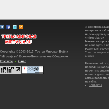
© Все права защ
материалов сайта
индексируется, н
mirovaja.ru
«
» !
Мнения авторов 
не совпадать с п
Настоящий ресурс
Copyrights © 2003-2017.
Третья Мировая Война
У нас последние н
онлайн.
"Mirovaja.ru" Военно-Политическое Обозрение
Контакты
О нас
На нашем сайте 
последние новост
прочитать свежие
новости дагестана
самые последние 
на сайте.
Контакты