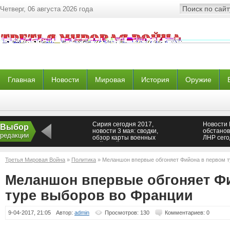
Четверг, 06 августа 2026 года
Главная
Новости
Мировая
История
Оружие
Сирия сегодня 2017,
Новости 
Выбор
новости 3 мая: сводки,
обстанов
редакции
обзор карты военных
ЛНР сего
действий в Сирии на
сводки о
сегодня, 03.05.2017
Новоросс
03.05.20
Третья Мировая Война
»
Политика
» Меланшон впервые обгоняет Фийона в первом т
Донецка
Меланшон впервые обгоняет Ф
туре выборов во Франции
9-04-2017, 21:05
Автор:
admin
Просмотров: 130
Комментариев: 0