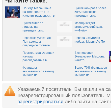
Читайте также:
Победа Меланшона
Вучич набирает более
на теледебатах не
55% голосов на
изменит расклад сил в
президентских
президентской гонке
выборах в Сербии
Вучич вышел в
Францию ждет
лидеры на
экономический крах,
президентских
— Фийон
выборах в Сербии
Евросоюз умрет: Ле
Европа испугалась
Пен сделала
победы Марин Ле Пен
очередное громкое
заявление
Прокуратура Франции
В отношении
начала
Эмманюэля Макрона
расследование в
начато
отношении
расследование
Эмманюэля Макрона
Французы
Более 70% французов
высказались за выход
высказались за выход
Фийона из
Фийона из
президентской гонки
президентской гонки
Уважаемый посетитель, Вы зашли на са
незарегистрированный пользователь. 
зарегистрироваться
либо зайти на сайт