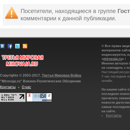
Посетители, находящиеся в группе
Гос
комментарии к данной публикации.
© Все права защ
материалов сайта
индексируется, н
mirovaja.ru
«
» !
Мнения авторов 
не совпадать с п
Настоящий ресурс
Copyrights © 2003-2017.
Третья Мировая Война
У нас последние н
онлайн.
"Mirovaja.ru" Военно-Политическое Обозрение
Контакты
О нас
На нашем сайте 
последние новост
прочитать свежие
новости дагестана
самые последние 
на сайте.
Контакты