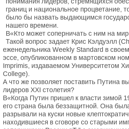
понимания лидеров, стремящихся обес
границ и национальное процветание, т
было бы назвать выдающимся государ
нашего времени.
В«Кто может соперничать с ним на ми
Такой вопрос задает Крис Кэлдуэлл (Chr
еженедельника Weekly Standard в свое
эссе, опубликованном в мартовском но
Imprimis, издаваемом Университетом Хил
College).
А что же позволяет поставить Путина в
лидеров XXI столетия?
В«Когда Путин пришел к власти зимой 1
его страна была беззащитной. Она был
разрывали на куски новые клептократич
находившиеся в сговоре со старыми им