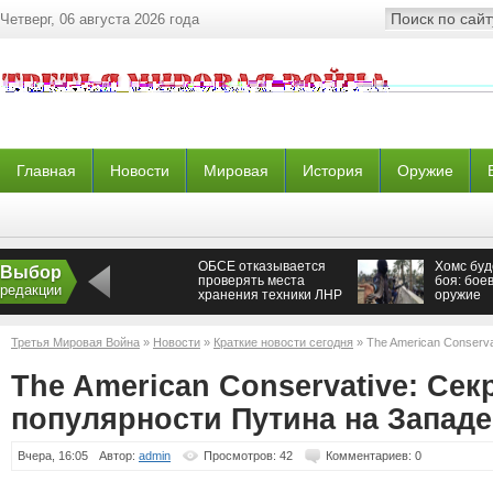
Четверг, 06 августа 2026 года
Главная
Новости
Мировая
История
Оружие
ОБСЕ отказывается
Хомс буд
Выбор
проверять места
боя: бое
редакции
хранения техники ЛНР
оружие
— Новороссия
Третья Мировая Война
»
Новости
»
Краткие новости сегодня
» The American Conserva
Западе
The American Conservative: Сек
популярности Путина на Западе
Вчера, 16:05
Автор:
admin
Просмотров: 42
Комментариев: 0