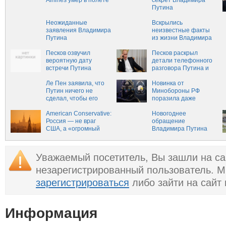
Airlines умер в полете
секрет Владимира
Путина
Неожиданные
Вскрылись
заявления Владимира
неизвестные факты
Путина
из жизни Владимира
Путина
Песков озвучил
Песков раскрыл
вероятную дату
детали телефонного
встречи Путина
разговора Путина и
и Трампа
Трампа
Ле Пен заявила, что
Новинка от
Путин ничего не
Минобороны РФ
сделал, чтобы его
поразила даже
называть убийцей
Путина. Взвод
American Conservative:
будущего
Новогоднее
Россия — не враг
обращение
США, а «огромный
Владимира Путина
естественный
видео: президент
союзник»
поздравил россиян,
подведя итоги года
Уважаемый посетитель, Вы зашли на са
незарегистрированный пользователь. 
зарегистрироваться
либо зайти на сайт
Информация