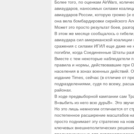
Более того, по оценкам AirWars, количе
авиаударов, наносимых силами коалици
авиаударов России, которую громко (и 
она вела бомбардировки сирийского Ал
Может это просто результат боев, разг
В этом же месяце сообщалось о гибели,
авиаудара сил американской коалиции н
сражения с силами ИГИЛ еще даже не н
погибли, когда Соединенные Штаты раз
Вместе с тем некоторые наблюдатели п
правила и нормы, действовавшие при О
населения в зонах военных действий. 
издание Times, сейчас (в отличие от п
подразделениями, судя по всему, расш
районах.
В ходе предвыборной кампании сам Тра
В«выбить из него всю дурьВ». Это звучит
Но это лишь немногим отличается от с
постепенное расширение масштабов на
просто поднимает эту стратегию на нов
ключевых внешнеполитических решений