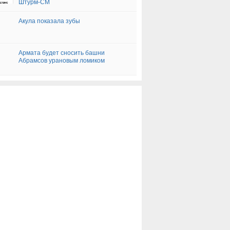
Штурм-СМ
Акула показала зубы
Армата будет сносить башни
Абрамсов урановым ломиком