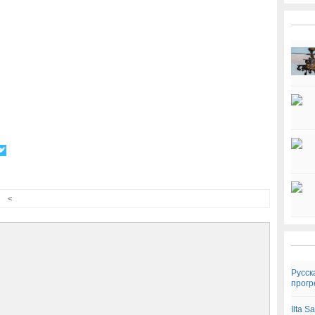
<
Русск
прогр
Ilta 