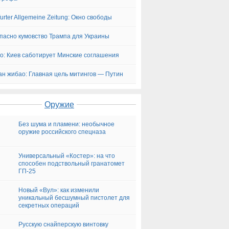
furter Allgemeine Zeitung: Окно свободы
пасно кумовство Трампа для Украины
co: Киев саботирует Минские соглашения
н жибао: Главная цель митингов — Путин
Оружие
Без шума и пламени: необычное
оружие российского спецназа
Универсальный «Костер»: на что
способен подствольный гранатомет
ГП-25
Новый «Вул»: как изменили
уникальный бесшумный пистолет для
секретных операций
Русскую снайперскую винтовку