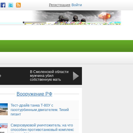
Регистрация
Войти
В Смоленской области
ВСУ в канун Пасхи
е
мужчина убил
намерены
собственную мать
организовать убийство
священника
Вооружение РФ
Тест-драйв танка Т-80У с
газотурбинным двигателем. Тихий
гигант
Сверхзвуковой уничтожитель: на что
способен противотанковый комплекс