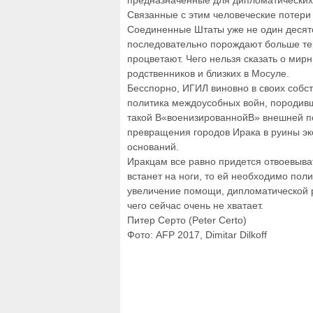
предназначенные для дипломатических
Связанные с этим человеческие потери 
Соединенные Штаты уже не один десято
последовательно порождают больше тер
процветают. Чего нельзя сказать о мир
родственников и близких в Мосуле.
Бесспорно, ИГИЛ виновно в своих собс
политика междоусобных войн, породивш
такой В«военизированнойВ» внешней пол
превращения городов Ирака в руины эк
оснований.
Иракцам все равно придется отвоевыват
встанет на ноги, то ей необходимо пол
увеличение помощи, дипломатической р
чего сейчас очень не хватает.
Питер Серто (Peter Certo)
Фото: AFP 2017, Dimitar Dilkoff