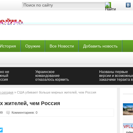
История
Оружие
Все Новости
Добавить новость
но не
Украинское
Названы первые
Южный
командование
версии и возможны
ссия
отказалось кормить
заказчики теракта в
военных —
Петербурге
Новороссия
и сегодня
» США убивают больше мирных жителей, чем Россия
 жителей, чем Россия
99
Комментариев: 0