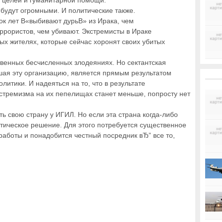
 целей и гуманитарной помощи.
будут огромными. И политические также.
к лет В«выбивают дурьВ» из Ирака, чем
рористов, чем убивают. Экстремисты в Ираке
ных жителях, которые сейчас хоронят своих убитых
твенных бесчисленных злодеяниях. Но сектантская
ая эту организацию, является прямым результатом
итики. И надеяться на то, что в результате
стремизма на их пепелищах станет меньше, попросту нет
ь свою страну у ИГИЛ. Но если эта страна когда-либо
итическое решение. Для этого потребуется существенное
аботы и понадобится честный посредник вЂ” все то,