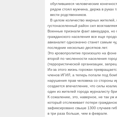
обуглившиеся человеческие конечност
рядом стоял мужчина, держа в руках 
вести родственников.
В целом количество мирных жителей, 
густонаселенный район сил возглавляе
Военные признали факт авиаудара, но г
гражданского населения все еще продол
авианалет однозначно станет самым ч
последние несколько десятков лет.
Это кровопролитие произошло на фоне 
второй по численности населения горо
(террористической организации, запрещ
Из-за этого жизнь горожан превращаетс
членов ИГИЛ, а теперь попали под бом
нарушения прав человека со стороны ир
создается впечатление, что силы коал
один из жителей города журналисту бри
К сожалению, это, наверное, не так уж 
который отслеживает потери гражданск
зафиксировано свыше 1300 случаев гиб
в три раза больше, чем в феврале.