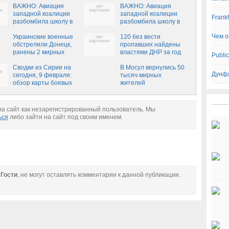
ВАЖНО: Авиация
ВАЖНО: Авиация
западной коалиции
западной коалиции
Frank
разбомбила школу в
разбомбила школу в
Сирии, десятки
провинции Ракка,
Чем о
погибших
Украинские военные
десятки погибших
120 без вести
обстреляли Донецк,
пропавших найдены
ранены 2 мирных
властями ДНР за год
Publi
жителя
Сводки из Сирии на
В Мосул вернулись 50
Дунфа
сегодня, 9 февраля:
тысяч мирных
обзор карты боевых
жителей
действий
а сайт как незарегистрированный пользователь. Мы
ься
либо зайти на сайт под своим именем.
е
Гости
, не могут оставлять комментарии к данной публикации.