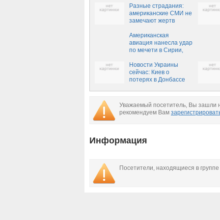
Разные страдания:
американские СМИ не
замечают жертв
авиаударов в Ираке
(ВИДЕО)
Американская
авиация нанесла удар
по мечети в Сирии,
десятки погибших
(ВИДЕО, ФОТО 18+)
Новости Украины
сейчас: Киев о
потерях в Донбассе
Уважаемый посетитель, Вы зашли н
рекомендуем Вам
зарегистрироват
Информация
Посетители, находящиеся в групп