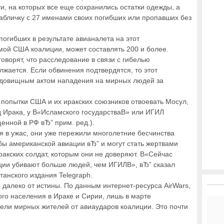
и, на которых все еще сохранились остатки одежды, а
табличку с 27 именами своих погибших или пропавших без
погибших в результате авианалета на этот
мой США коалиции, может составлять 200 и более.
оворят, что расследование в связи с гибелью
жается. Если обвинения подтвердятся, то этот
удовищным актом нападения на мирных людей за
попытки США и их иракских союзников отвоевать Мосул,
д Ирака, у В«Исламского государстваВ» или ИГИЛ
енной в РФ вЂ” прим. ред.).
я в ужас, они уже пережили многолетние бесчинства
бы американской авиации вЂ” и могут стать жертвами
акских солдат, которым они не доверяют. В«Сейчас
иции убивают больше людей, чем ИГИЛВ», вЂ” сказал
танского издания Telegraph.
и далеко от истины. По данным интернет-ресурса AirWars,
ого населения в Ираке и Сирии, лишь в марте
ели мирных жителей от авиаударов коалиции. Это почти