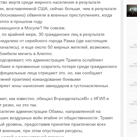
ство жертв среди мирного населения в результате
и, возглавляемой США, сейчас больше, чем в результате
обоснованно) обвиняли в военных преступлениях, когда
еппо в прошлом году.
орающихся в Мосуле? Не совсем.
 по крайней мере, 30 гражданских лиц в результате
едалеко от сирийского города Ракка (где настоящие
ачались), и еще около 50 мирных жителей, возможно,
бомбили мечеть в Алеппо.
одозревают, что администрация Трампа ослабляет
баме и призванные сократить потери среди гражданского
Официальные лица отрицают это, но, как сообщает
режней практики) командование боевыми
иряет зоны нанесения авиаударов в густонаселенных
мп, как известно, обещал В«разделатьсяВ» с ИГИЛ и
 резко, но это так.
тратегии администрации Обамы, направленной на
ших воздушных войн втайне от общественности. Трамп
ый уровень, предоставив принятие практически всех
 военным, при этом опустошая ресурсы,