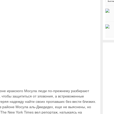
оне иракского Мосула люди по-прежнему разбирают
, чтобы защититься от зловония, а встревоженные
теряя надежду найти своих пропавших без вести близких.
 в районе Мосула аль-Джидидех, еще не выяснены, но
The New York Times вел репортаж, натыкаясь на