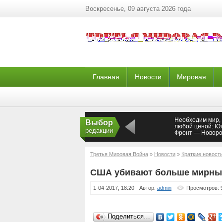
Воскресенье, 09 августа 2026 года
Главная
Новости
Мировая
Необходим мир, 
Выбор
любой ценой: 
редакции
Фронт — Новоро
Третья Мировая Война
»
Новости
»
Краткие новост
США убивают больше мирных
1-04-2017, 18:20
Автор:
admin
Просмотров: 
Поделиться…