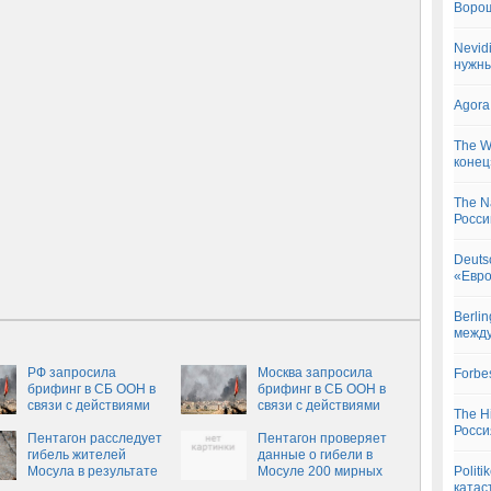
Воро
Nevid
нужн
Agora
The W
конец
The N
Росси
Deuts
«Евро
Berli
между
РФ запросила
Москва запросила
Forbe
брифинг в СБ ООН в
брифинг в СБ ООН в
связи с действиями
связи с действиями
The H
США в Мосуле
США в Мосуле
Росси
Пентагон расследует
Пентагон проверяет
гибель жителей
данные о гибели в
Мосула в результате
Мосуле 200 мирных
Polit
авиаударов США
жителей
катас