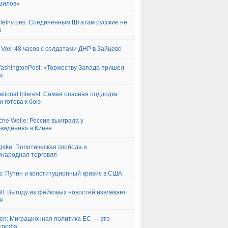
шилов»
itelny pes: Соединенным Штатам русские не
ы
 Vox: 48 часов с солдатами ДНР в Зайцево
ashingtonPost: «Торжеству Запада пришел
»
ational Interest: Самая опасная подлодка
и готова к бою
che Welle: Россия выиграла у
видения» в Киеве
ngske: Политическая свобода и
народная торговля
s: Путин и конституционный кризис в США
ill: Выгоду из фейковых новостей извлекает
я
iken: Миграционная политика ЕС — это
трофа