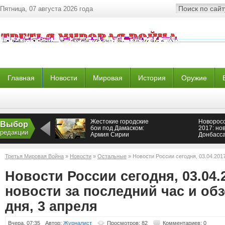
Пятница, 07 августа 2026 года
Главная
Новости
Мировая
История
Оружие
Жестокие городские
Новоросс
Выбор
бои под Дамаском:
2017: но
редакции
Армия Сирии
Донбасса
освобождает г. Кабун
сводки о
Новоросс
последни
Третья Мировая Война
»
Новости
»
Остальные
» Новости России сегодня, 03.04.2017
Донецка 
обзор событий дня, 3 апреля
Новости России сегодня, 03.04.
новости за последний час и об
дня, 3 апреля
Вчера, 07:35
Автор:
Журналист
Просмотров: 82
Комментариев: 0