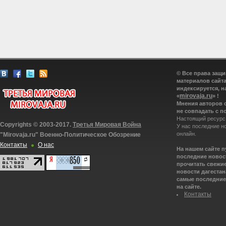
© Все права защ
материалов сайта
индексируется, н
mirovaja.ru
«
» !
Мнения авторов 
не совпадать с п
Настоящий ресурс
Copyrights © 2003-2017.
Третья Мировая Война
У нас последние н
онлайн.
"Mirovaja.ru" Военно-Политическое Обозрение
Контакты
О нас
На нашем сайте 
последние новост
прочитать свежие
новости дагестана
самые последние 
на сайте.
Контакты