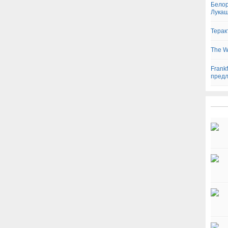
Белор
Лука
Терак
The W
Frankf
предл