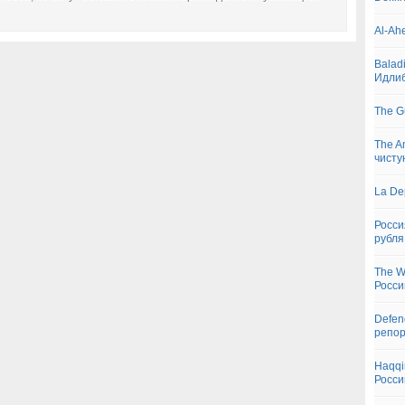
Al-Ah
Balad
Идли
The G
The A
чисту
La De
Росси
рубля
The W
Росси
Defen
репо
Haqqi
Росси