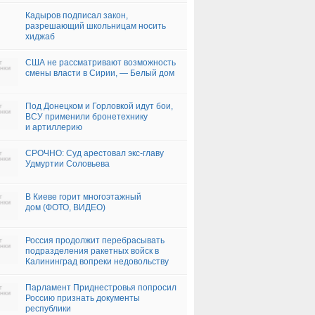
Кадыров подписал закон,
разрешающий школьницам носить
хиджаб
США не рассматривают возможность
смены власти в Сирии, — Белый дом
Под Донецком и Горловкой идут бои,
ВСУ применили бронетехнику
и артиллерию
СРОЧНО: Суд арестовал экс-главу
Удмуртии Соловьева
В Киеве горит многоэтажный
дом (ФОТО, ВИДЕО)
Россия продолжит перебрасывать
подразделения ракетных войск в
Калининград вопреки недовольству
НАТО
Парламент Приднестровья попросил
Россию признать документы
республики