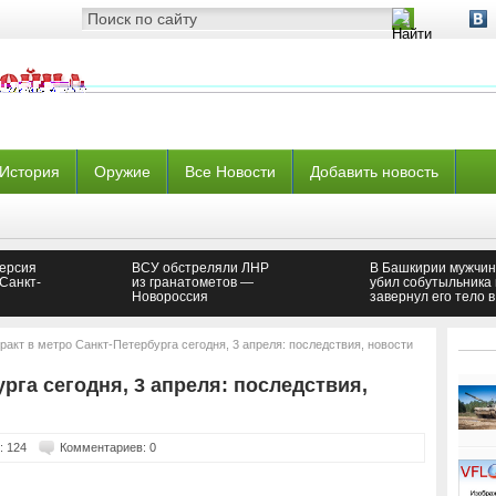
История
Оружие
Все Новости
Добавить новость
версия
ВСУ обстреляли ЛНР
В Башкирии мужчи
 Санкт-
из гранатометов —
убил собутыльника 
Новороссия
завернул его тело в
ковер
ракт в метро Санкт-Петербурга сегодня, 3 апреля: последствия, новости
рга сегодня, 3 апреля: последствия,
: 124
Комментариев: 0