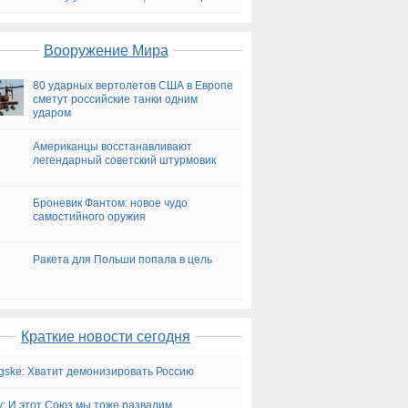
на сегодня
Вооружение Мира
80 ударных вертолетов США в Европе
сметут российские танки одним
ударом
Американцы восстанавливают
легендарный советский штурмовик
Броневик Фантом: новое чудо
самостийного оружия
Ракета для Польши попала в цель
Краткие новости сегодня
ngske: Хватит демонизировать Россию
.lv: И этот Союз мы тоже развалим