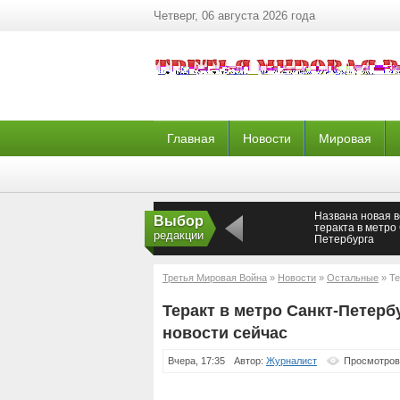
Четверг, 06 августа 2026 года
Главная
Новости
Мировая
Названа новая 
Выбор
теракта в метро
редакции
Петербурга
Третья Мировая Война
»
Новости
»
Остальные
» Те
сейчас
Теракт в метро Санкт-Петербу
новости сейчас
Вчера, 17:35
Автор:
Журналист
Просмотров