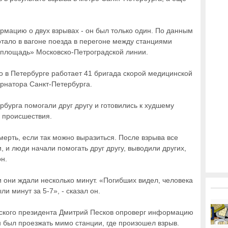
мацию о двух взрывах - он был только один. По данным
отало в вагоне поезда в перегоне между станциями
 площадь» Московско-Петроградской линии.
о в Петербурге работает 41 бригада скорой медицинской
рнатора Санкт-Петербурга.
бурга помогали друг другу и готовились к худшему
ц происшествия.
мерть, если так можно выразиться. После взрыва все
, и люди начали помогать друг другу, выводили других,
н.
и они ждали несколько минут. «Погибших видел, человека
и минут за 5-7», - сказал он.
йского президента Дмитрий Песков опроверг информацию
 был проезжать мимо станции, где произошел взрыв.