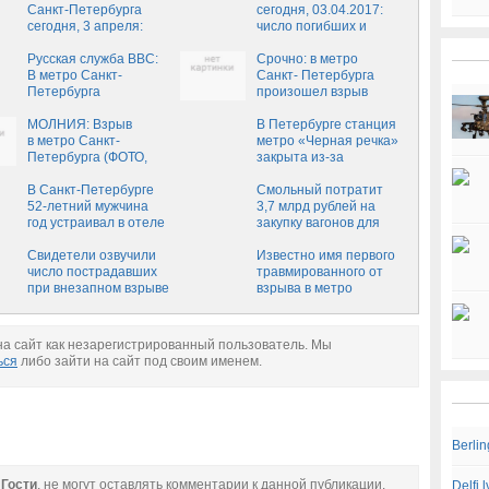
Санкт-Петербурга
сегодня, 03.04.2017:
сегодня, 3 апреля:
число погибших и
новости, подробности
пострадавших растет
Русская служба BBC:
Срочно: в метро
В метро Санкт-
Санкт- Петербурга
Петербурга
произошел взрыв
прогремел взрыв
(ВИДЕО)
МОЛНИЯ: Взрыв
В Петербурге станция
в метро Санкт-
метро «Черная речка»
Петербурга (ФОТО,
закрыта из-за
ВИДЕО 18+)
подозрительного
В Санкт-Петербурге
пакета
Смольный потратит
52-летний мужчина
3,7 млрд рублей на
год устраивал в отеле
закупку вагонов для
свидания со
метро
школьницей‍
Свидетели озвучили
Известно имя первого
число пострадавших
травмированного от
при внезапном взрыве
взрыва в метро
в московском метро -
"Коломенская": число
СМИ
пострадавших
достигло 7 человек
а сайт как незарегистрированный пользователь. Мы
ься
либо зайти на сайт под своим именем.
Berli
е
Гости
, не могут оставлять комментарии к данной публикации.
Delfi