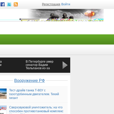
Регистрация
Войти
на
В Петербурге умер
Состояние 10
и
сенатор Вадим
пострадавших при
Тюльпанов из-за
теракте в метро
перелома основания
Петербурга остаётся
черепа
крайне тяжёлым
Вооружение РФ
Тест-драйв танка Т-80У с
газотурбинным двигателем. Тихий
гигант
Сверхзвуковой уничтожитель: на что
способен противотанковый комплекс