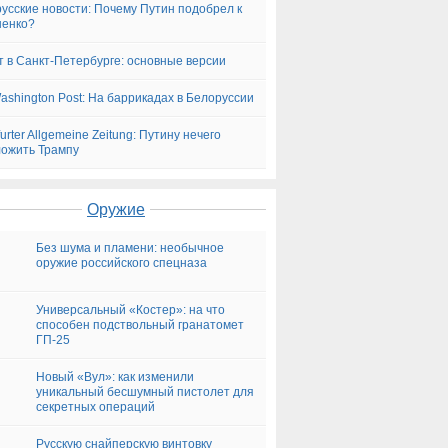
усские новости: Почему Путин подобрел к
шенко?
т в Санкт-Петербурге: основные версии
ashington Post: На баррикадах в Белоруссии
urter Allgemeine Zeitung: Путину нечего
ожить Трампу
Оружие
Без шума и пламени: необычное
оружие российского спецназа
Универсальный «Костер»: на что
способен подствольный гранатомет
ГП-25
Новый «Вул»: как изменили
уникальный бесшумный пистолет для
секретных операций
Русскую снайперскую винтовку