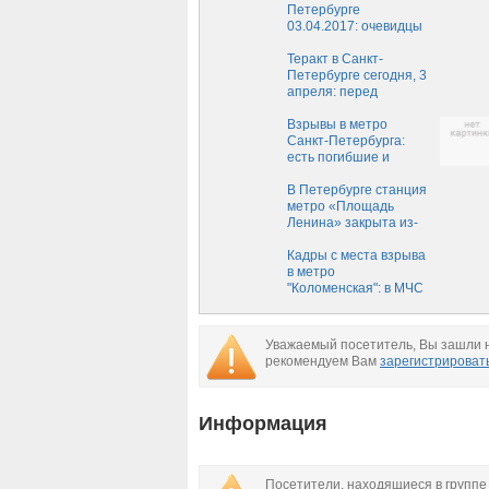
Петербурге
03.04.2017: очевидцы
рассказали о взрыве в
метро
Теракт в Санкт-
Петербурге сегодня, 3
апреля: перед
взрывом в метро была
найдена
Взрывы в метро
подозрительная сумка
Санкт-Петербурга:
есть погибшие и
пострадавшие
В Петербурге станция
метро «Площадь
Ленина» закрыта из-
за бесхозной коробки
Кадры с места взрыва
в метро
"Коломенская": в МЧС
назвали
предположительную
причину ЧП
Уважаемый посетитель, Вы зашли н
рекомендуем Вам
зарегистрироват
Информация
Посетители, находящиеся в групп