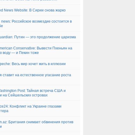
ed News Website: В Сирии снова жарко
i news: Российское возмездие состоится в
бе
uardian: Путин — это продолжение царизма
merican Conservative: Вывести Пхеньян на
ю воду — и Пекин тоже
peche: Весь мир хочет жить в иллюзии
я ставит на естественное угасание роста
ashington Post: Тайная встреча США и
и на Сейшельских островах
ce24: Конфликт на Украине глазами
ртера
n.az: Британия снимает обвинения против
и