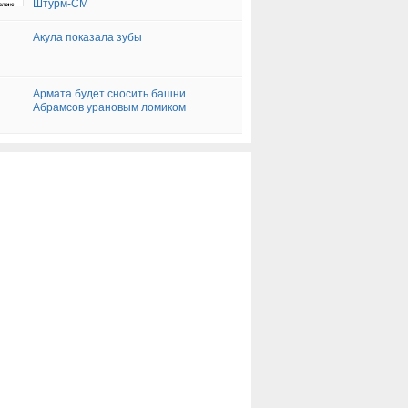
Штурм-СМ
Акула показала зубы
Армата будет сносить башни
Абрамсов урановым ломиком