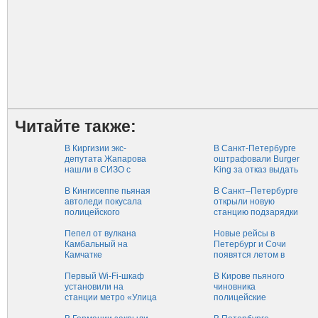
Читайте также:
В Киргизии экс-
В Санкт-Петербурге
депутата Жапарова
оштрафовали Burger
нашли в СИЗО с
King за отказ выдать
ножевыми ранениями‍
бесплатный пирожок
В Кингисеппе пьяная
В Санкт–Петербурге
автоледи покусала
открыли новую
полицейского‍
станцию подзарядки
электромобилей
Пепел от вулкана
Новые рейсы в
Камбальный на
Петербург и Сочи
Камчатке
появятся летом в
распространился на
аэропорту
900 км
Первый Wi-Fi-шкаф
Челябинска
В Кирове пьяного
установили на
чиновника
станции метро «Улица
полицейские
Дыбенко»‍ в
вызволяли из такси