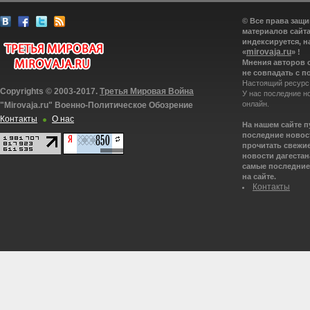
© Все права защ
материалов сайта
индексируется, н
mirovaja.ru
«
» !
Мнения авторов 
не совпадать с п
Настоящий ресурс
Copyrights © 2003-2017.
Третья Мировая Война
У нас последние н
онлайн.
"Mirovaja.ru" Военно-Политическое Обозрение
Контакты
О нас
На нашем сайте 
последние новост
прочитать свежие
новости дагестана
самые последние 
на сайте.
Контакты