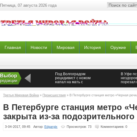
Пятница, 07 августа 2026 года
Главная
Новости
Мировая
История
Оружие
Под Волгоградом
В Уфе пс
Выбор
рецидивист с ножом
нездоров
редакции
напал на мать с
порезал
ребенком у магазина
продавщ
Третья Мировая Война
»
Происшествия
» В Петербурге станция метро «Черная речк
пакета
В Петербурге станция метро «Ч
закрыта из-за подозрительного
3-04-2017, 09:45
Автор:
Edgargix
Просмотров: 73
Комментариев: 0