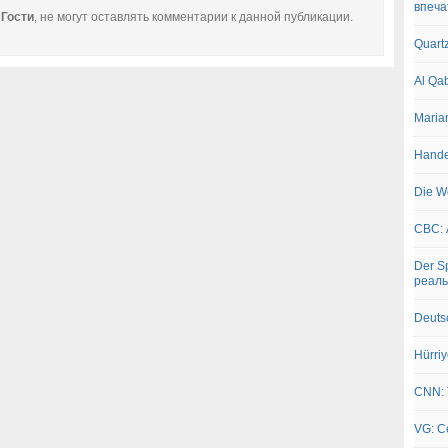
впеча
е
Гости
, не могут оставлять комментарии к данной публикации.
Quart
Al Qa
Maria
Hande
Die W
CBC: 
Der S
реал
Deuts
Hürri
CNN: 
VG: С