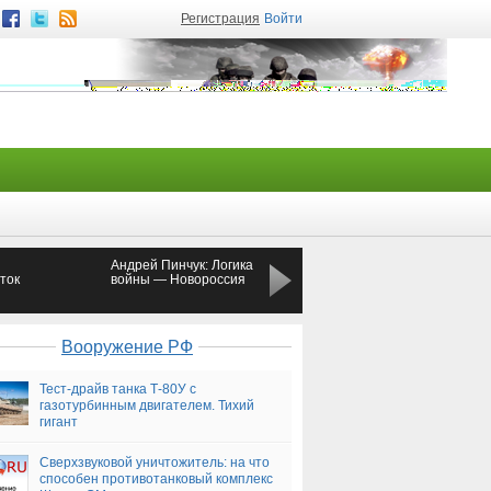
Регистрация
Войти
Андрей Пинчук: Логика
В Челябинске 10-
ток
войны — Новороссия
летний музыкант
провалился под лёд
из-за скрипки
Вооружение РФ
Тест-драйв танка Т-80У с
газотурбинным двигателем. Тихий
гигант
Сверхзвуковой уничтожитель: на что
способен противотанковый комплекс