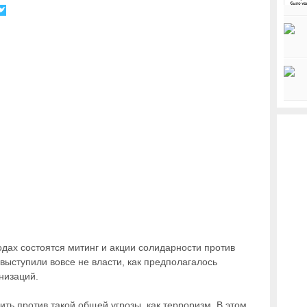
одах состоятся митинг и акции солидарности против
ыступили вовсе не власти, как предполагалось
низаций.
ть против такой общей угрозы, как терроризм. В этом