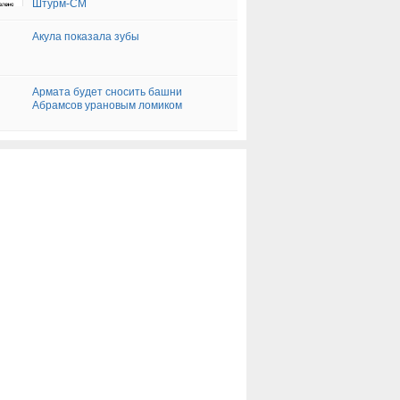
Штурм-СМ
Акула показала зубы
Армата будет сносить башни
Абрамсов урановым ломиком