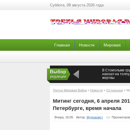
Суббота, 08 августа 2026 года
Главная
Новости
Мировая
В Стокгольме гр
Выбор
наехал на толпу,
редакции
жертвы
Третья Мировая Война
»
Новости
»
Остальные
» Ми
время начала
Митинг сегодня, 6 апреля 201
Петербурге, время начала
Вчера, 16:05
Автор:
Журналист
Просмотров