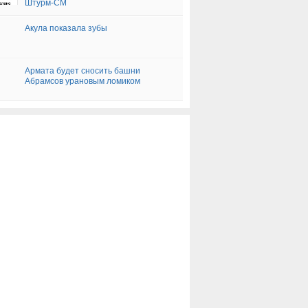
Штурм-СМ
Акула показала зубы
Армата будет сносить башни
Абрамсов урановым ломиком