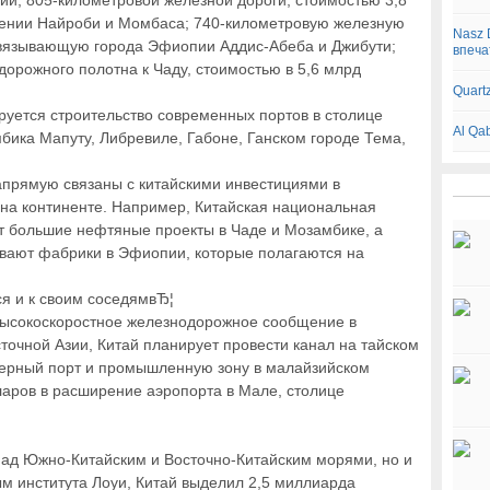
ии; 805-километровой железной дороги, стоимостью 3,8
ении Найроби и Момбаса; 740-километровую железную
Nasz 
связывающую города Эфиопии Аддис-Абеба и Джибути;
впеча
орожного полотна к Чаду, стоимостью в 5,6 млрд
Quart
руется строительство современных портов в столице
Al Qa
бика Мапуту, Либревиле, Габоне, Ганском городе Тема,
апрямую связаны с китайскими инвестициями в
а континенте. Например, Китайская национальная
т большие нефтяные проекты в Чаде и Мозамбике, а
ивают фабрики в Эфиопии, которые полагаются на
я и к своим соседямвЂ¦
 высокоскоростное железнодорожное сообщение в
точной Азии, Китай планирует провести канал на тайском
нерный порт и промышленную зону в малайзийском
ларов в расширение аэропорта в Мале, столице
 над Южно-Китайским и Восточно-Китайским морями, но и
м института Лоуи, Китай выделил 2,5 миллиарда