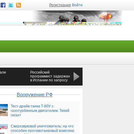
Регистрация
Войти
али
Российский
До теракта в метро
программист задержан
Петербурга Джалилов
в Испании по запросу
посещал Турцию
США
Вооружение РФ
Тест-драйв танка Т-80У с
газотурбинным двигателем. Тихий
гигант
Сверхзвуковой уничтожитель: на что
способен противотанковый комплекс