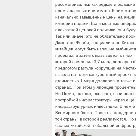
рассматривались как редкие и большие
промышленных институтов. К ним относ
изначально завышенные цены на акции 
империи падали. Если местные инфрас
адекватной ценовой политики, они буд
Так или иначе, это не обязательно про
Джонатан Фенби, специалист по Китаю 
китайцев могут быть излишне амбициозн
проектах, а затем отказывается от них.
которой составлял 3,7 млрд долларов 
предлогом разгула коррупции на места
вывела на торги конкурентный проект п
стоимостью 1 млрд долларов, а также и
странах. При этом у японцев процентны
Но Пекин, похоже, осознает, свои реал
постройкой инфраструктуры через еще 
инфраструктурных инвестиций. В нем 57
Всемирного банка. Проекты, поддержив
той страны, в которой реализуются. Н
частью китайской глобальной инфрастр