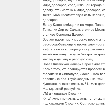
млрд долларов, вдоль побережья Нигер
млрд долларов, соединяющей города К
дорогу, стоимостью 4 млрд долларов, 
также 1368-километровую сеть железнод
долларов.
Есть у Китая амбиции и на море. Плани
Танзании Дар-эс-Салам, столице Мозам
столице Сенегала Дакаре.
Все эти наземные и морские проекты н
ресурсодобывающую промышленность н
нефтегазовая корпорация осуществляе
китайские мануфактуры быстро отстра
местную дешевую рабочую силу.
Новая Китайская империя просачиваетс
Кроме того, что планируется провести
Малайзии и Сингапуре, Лаосе и юго-вос
перешейке Кра, глубоководный контей
Куантане, а также вложить 511 млн дол
Мальдивской республики.
вЂ¦ и к странам Океании
Китай хочет получить власть не только
над странами Океании. Согласно данны