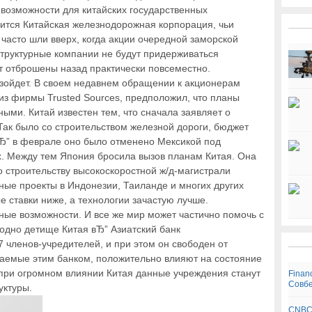
 возможности для китайских государственных
ится Китайская железнодорожная корпорация, чьи
часто шли вверх, когда акции очередной заморской
труктурные компании не будут придерживаться
ут отброшены назад практически повсеместно.
изойдет. В своем недавнем обращении к акционерам
из фирмы Trusted Sources, предположил, что планы
ыми. Китай известен тем, что сначала заявляет о
 Так было со строительством железной дороги, бюджет
вЂ” в феврале оно было отменено Мексикой под
х. Между тем Япония бросила вызов планам Китая. Она
о строительству высокоскоростной ж/д-магистрали
ные проекты в Индонезии, Таиланде и многих других
е ставки ниже, а технологии зачастую лучше.
ьные возможности. И все же мир может частично помочь с
одно детище Китая вЂ” Азиатский банк
 членов-учредителей, и при этом он свободен от
аемые этим банком, положительно влияют на состояние
о при огромном влиянии Китая данные учреждения станут
Finan
Совбе
уктуры.
CNBC: