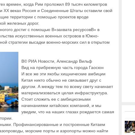
тех времен, когда Рим проложил 89 тысяч километров
X и XX веках Россия и Соединенные Штаты оставили свой
ащие территории с помощью проектов вроде
ой железных дорог.
ногого достиг с помощью В«захвата ресурсовВ» в
ельства искусственных военных островов в Южно-
ной стратегии высадки военно-морских сил в открытом
В© РИА Новости, Александр Вильф
Вид на прибрежную часть города Гаосюн
И все же эти якобы хищнические амбиции
Китая никто обычно не связывает друг с
другом. А между тем по всему свету начинает
материализоваться целая инфраструктура.
Стоит сложить ее с амбициозными
начинаниями китайских компаний, и мы
увидим, что на наших глазах рождается самая
тории.
верными. Профинансированные и построенные Китаем
газопроводы, морские порты и аэропорты можно найти