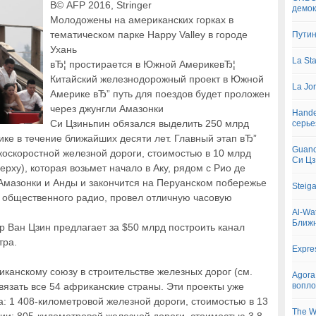
В© AFP 2016, Stringer
демок
Молодожены на американских горках в
тематическом парке Happy Valley в городе
Путин
Ухань
La St
вЂ¦ простирается в Южной АмерикевЂ¦
Китайский железнодорожный проект в Южной
La Jo
Америке вЂ” путь для поездов будет проложен
через джунгли Амазонки
Hande
Си Цзиньпин обязался выделить 250 млрд
серье
ке в течение ближайших десяти лет. Главный этап вЂ”
Guanc
коскоростной железной дороги, стоимостью в 10 млрд
Си Ц
рху), которая возьмет начало в Аку, рядом с Рио де
Амазонки и Анды и закончится на Перуанском побережье
Steig
 общественного радио, провел отличную часовую
Al-Wa
Ближн
р Ван Цзин предлагает за $50 млрд построить канал
тра.
Expre
канскому союзу в строительстве железных дорог (см.
Agora
связать все 54 африканские страны. Эти проекты уже
вопло
: 1 408-километровой железной дороги, стоимостью в 13
The W