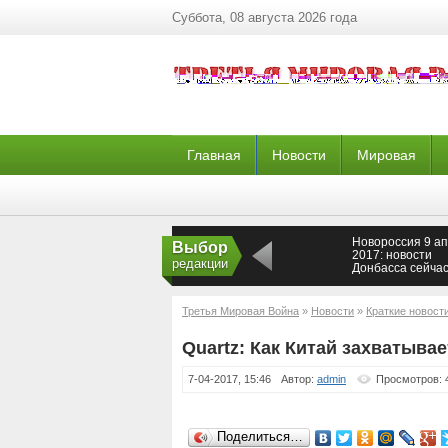
Суббота, 08 августа 2026 года
Главная
Новости
Мировая
Новороссия 9 а
Выбор
2017: новости
редакции
Донбасса сейчас
сводки ополчен
Новороссии,
последние ново
Третья Мировая Война
»
Новости
»
Краткие новост
Донецка 09.04.2
Quartz: Как Китай захватыва
7-04-2017, 15:46
Автор:
admin
Просмотров: 
Поделиться…