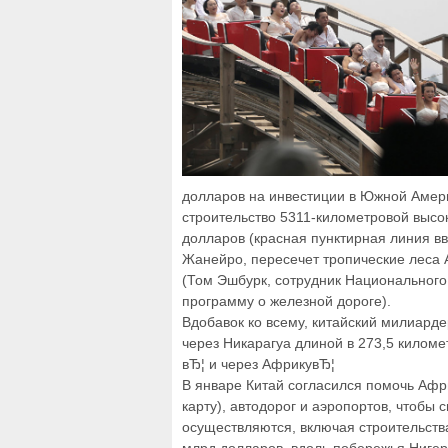
долларов на инвестиции в Южной Амери
строительство 5311-километровой высо
долларов (красная пунктирная линия вве
Жанейро, пересечет тропические леса 
(Том Эшбурк, сотрудник Национального
программу о железной дороге).
Вдобавок ко всему, китайский милиарде
через Никарагуа длиной в 273,5 киломе
вЂ¦ и через АфрикувЂ¦
В январе Китай согласился помочь Афри
карту), автодорог и аэропортов, чтобы 
осуществляются, включая строительства