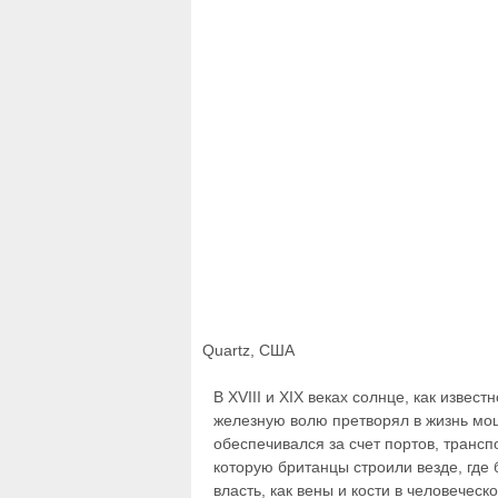
Quartz, США
В XVIII и XIX веках солнце, как извес
железную волю претворял в жизнь мощ
обеспечивался за счет портов, транс
которую британцы строили везде, где
власть, как вены и кости в человеческ