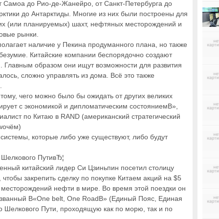
от Самоа до Рио-де-Жанейро, от Санкт-Петербурга до
рктики до Антарктиды. Многие из них были построены для
их (или планируемых) шахт, нефтяных месторождений и
овые рынки.
полагает наличие у Пекина продуманного плана, но также
безумие. Китайские компании беспорядочно создают
. Главным образом они ищут возможности для развития
алось, сложно управлять из дома. Всё это также
.
тому, чего можно было бы ожидать от других великих
ирует с экономикой и дипломатическим состояниемВ»,
иалист по Китаю в RAND (американский стратегический
wочём)
истемы, которые либо уже существуют, либо будут
 Шелкового ПутивЂ¦
шенный китайский лидер Си Цзиньпин посетил столицу
, чтобы закрепить сделку по покупке Китаем акций на $5
 месторождений нефти в мире. Во время этой поездки он
азванный В«One belt, One RoadВ» (Единый Пояс, Единая
о Шелкового Пути, проходящую как по морю, так и по