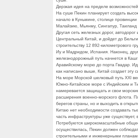
суше.
Дерзкая идея на пределе возможностей
На суше Пекин планирует создать высо
начало в Куньмине, столице провинции
Малайзию, Мьянму, Сингапур, Таиланд 
Другая сеть железных дорог, автодорог 
Центральный Китай, и дойдет до Бельги
строительству 12 892-километрового г
Иу и Мадридом, Испания. Наконец, дру
железнодорожный путь начнется в Кашга
Аравийскому морю до порта Гвадар. Ид
как написано выше, Китай создает эту 
На море Морской шелковый путь XXI ве
Южно-Китайское море с Индийским и Ти
намеревается защищать и свои морские
расширения военно-морского флота. Пла
берегов страны, но и выходить в открыт
Китаю нет необходимости создавать ты
часть инфраструктуры уже существует, в
Потребуются широкомасштабные общест
осуществилась, Пекин должен соблюдат
строительными и инженерными планами