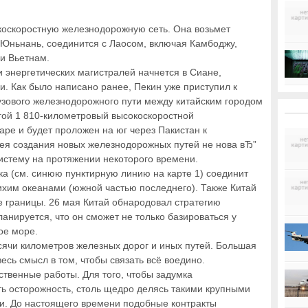
коскоростную железнодорожную сеть. Она возьмет
 Юньнань, соединится с Лаосом, включая Камбоджу,
и Вьетнам.
и энергетических магистралей начнется в Сиане,
и. Как было написано ранее, Пекин уже приступил к
рузового железнодорожного пути между китайским городом
гой 1 810-километровый высокоскоростной
ре и будет проложен на юг через Пакистан к
ея создания новых железнодорожных путей не нова вЂ”
систему на протяжении некоторого времени.
ка (см. синюю пунктирную линию на карте 1) соединит
хим океанами (южной частью последнего). Также Китай
 границы. 26 мая Китай обнародовал стратегию
нируется, что он сможет не только базироваться у
ое море.
сячи километров железных дорог и иных путей. Большая
есь смысл в том, чтобы связать всё воедино.
венные работы. Для того, чтобы задумка
ь осторожность, столь щедро делясь такими крупными
. До настоящего времени подобные контракты