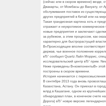
(сейчас или в скором времени) везде, 
Джакарты, от Момбасы до Вануату, от А
обслуживания поставок из существующ
других предприятий в Китай или на мир
Такая грандиозная картина хоть и пред
отражает и неукротимое коммерческое 
новые предприятия и заключают сделки
за рубежом, а этим процессом, как оказ
характерно для быстрорастущей власти
В«Происходящее вполне соответствует 
держав, чье военное положение коррел
вЂ” сообщил Quartz Лайл Моррис, спец
исследовательский центр вЂ” прим. Ne
Ниже приведены В«компонентыВ» этой с
построены в скором времени.
История начинается с переосмысления
В сентябре 2013 года вновь провозгла
Казахстана, Астану. Он приехал в город
млрд в Кашагане, одном из крупнейших
обнародовал план, в конечном счете н
Дорога) вЂ” новую версию легендарног