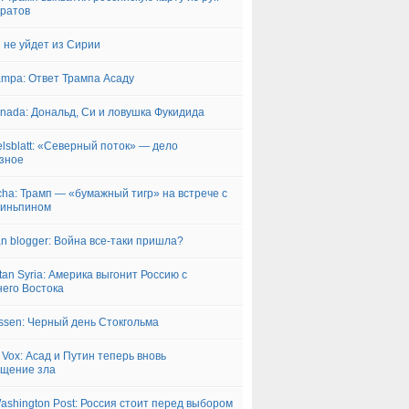
ратов
 не уйдет из Сирии
ampa: Ответ Трампа Асаду
rnada: Дональд, Си и ловушка Фукидида
lsblatt: «Северный поток» — дело
зное
ha: Трамп — «бумажный тигр» на встрече с
зиньпином
an blogger: Война все-таки пришла?
tan Syria: Америка выгонит Россию с
его Востока
ssen: Черный день Стокгольма
 Vox: Асад и Путин теперь вновь
щение зла
ashington Post: Россия стоит перед выбором