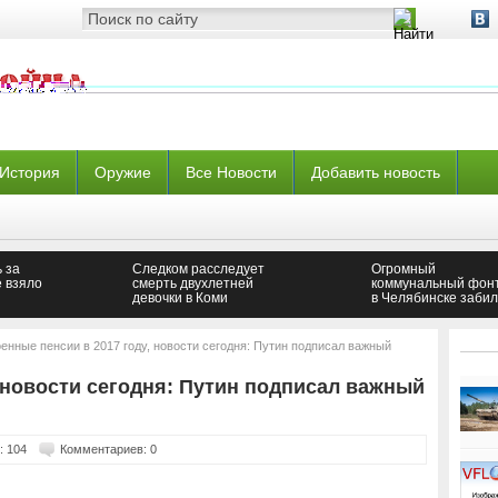
История
Оружие
Все Новости
Добавить новость
 за
Следком расследует
Огромный
е взяло
смерть двухлетней
коммунальный фон
девочки в Коми
в Челябинске забил
под земли на
Тополинке
енные пенсии в 2017 году, новости сегодня: Путин подписал важный
 новости сегодня: Путин подписал важный
: 104
Комментариев: 0