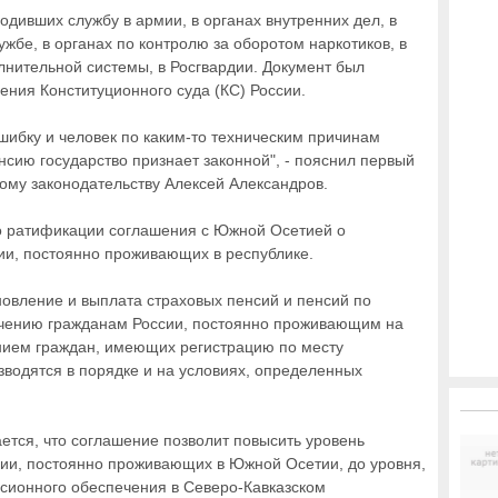
одивших службу в армии, в органах внутренних дел, в
жбе, в органах по контролю за оборотом наркотиков, в
лнительной системы, в Росгвардии. Документ был
ения Конституционного суда (КС) России.
шибку и человек по каким-то техническим причинам
нсию государство признает законной", - пояснил первый
ому законодательству Алексей Александров.
 о ратификации соглашения с Южной Осетией о
ии, постоянно проживающих в республике.
новление и выплата страховых пенсий и пенсий по
чению гражданам России, постоянно проживающим на
нием граждан, имеющих регистрацию по месту
зводятся в порядке и на условиях, определенных
ется, что соглашение позволит повысить уровень
ии, постоянно проживающих в Южной Осетии, до уровня,
сионного обеспечения в Северо-Кавказском