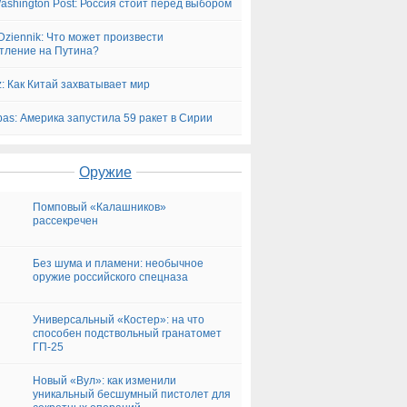
ashington Post: Россия стоит перед выбором
Dziennik: Что может произвести
тление на Путина?
z: Как Китай захватывает мир
bas: Америка запустила 59 ракет в Сирии
Оружие
Помповый «Калашников»
рассекречен
Без шума и пламени: необычное
оружие российского спецназа
Универсальный «Костер»: на что
способен подствольный гранатомет
ГП-25
Новый «Вул»: как изменили
уникальный бесшумный пистолет для