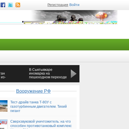
Регистрация
Войти
В Сыктывкаре
Жильцам
тан
иномарка на
взорвавшегося в
 из-
пешеходном переходе
Таганроге дома
сбила девочку
разрешили забрать
документы и вещи
Вооружение РФ
Тест-драйв танка Т-80У с
газотурбинным двигателем. Тихий
гигант
Сверхзвуковой уничтожитель: на что
способен противотанковый комплекс