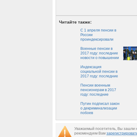
Читайте также:
С 1 апреля пенсии в
России
проиндексировали
дополнительно: кому
повысили и на сколько
Военные пенсии в
процентов, новости
2017 году: последние
сегодня
новости о повышении
с 1 апреля, была
индексация или нет
Индексация
социальной пенсии в
2017 году: последние
новости о повышении
пенсии по старости
Пенсии военным
пенсионерам в 2017
году: последние
новости о индексации,
когда будет
Путин подписал закон
повышение и на
о декриминализации
сколько
побоев
Уважаемый посетитель, Вы зашли н
рекомендуем Вам
зарегистрироват