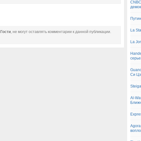
CNBC:
февраля 2017
демок
Путин
La St
е
Гости
, не могут оставлять комментарии к данной публикации.
La Jo
Hande
серье
Guanc
Си Ц
Steig
Al-Wa
Ближн
Expre
Agora
вопло