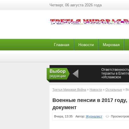
Четверг, 06 августа 2026 года
Главная
Новости
Мировая
Ответственность
Выбор
теракты в Египт
редакции
«Исламское
государство»* —
Новороссия
Третья Мировая Война
»
Новости
»
Остальные
» Во
документ
Военные пенсии в 2017 году,
документ
Вчера, 13:35
Автор:
Журналист
Просмотров