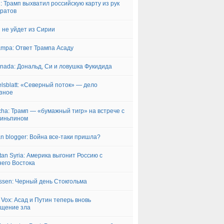
 Трамп выхватил российскую карту из рук
ратов
 не уйдет из Сирии
ampa: Ответ Трампа Асаду
rnada: Дональд, Си и ловушка Фукидида
lsblatt: «Северный поток» — дело
зное
ha: Трамп — «бумажный тигр» на встрече с
зиньпином
an blogger: Война все-таки пришла?
tan Syria: Америка выгонит Россию с
его Востока
ssen: Черный день Стокгольма
 Vox: Асад и Путин теперь вновь
щение зла