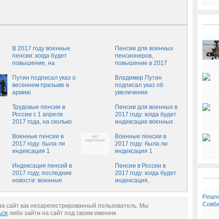
В 2017 году военные
Пенсии для военных
пенсии: когда будет
пенсионеров,
повышение, на
повышение в 2017
сколько индексация
году: на сколько будет
пенсий для военных
Путин подписал указ о
индексация
Владимир Путин
пенсионеров прошла
весеннем призыве в
подписал указ об
в апреле 2017 года,
армию
увеличении
новости сегодня
численности армии
Трудовые пенсии в
Пенсии для военных в
России с 1 апреля
2017 году: когда будет
2017 года, на сколько
индексация военных
будет индексация:
пенсий, свежие
новости сегодня о
Военные пенсии в
новости
Военные пенсии в
повышении страховых
2017 году: была ли
2017 году: была ли
пенсий по старости и
индексация 1
индексация 1
инвалидности
февраля?
февраля?
Индексация пенсий в
Пенсии в России в
2017 году, последние
2017 году: когда будет
новости: военные
индексация,
пенсии, когда
повышение военным,
индексация и
что с работающими,
Finan
насколько, повышение
когда проиндексируют
Совбе
а сайт как незарегистрированный пользователь. Мы
работающим и
неработающим
ься
либо зайти на сайт под своим именем.
неработающим 1