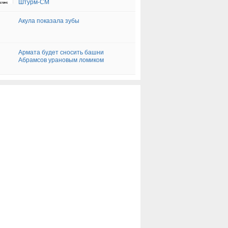
Штурм-СМ
Акула показала зубы
Армата будет сносить башни
Абрамсов урановым ломиком