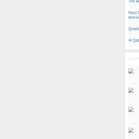
The W
Nasz 
впеча
Quart
Al Qa