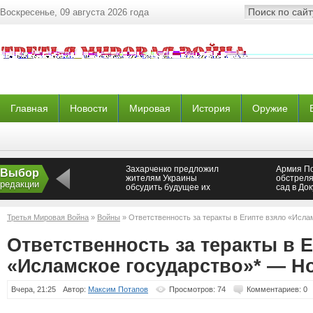
Воскресенье, 09 августа 2026 года
Главная
Новости
Мировая
История
Оружие
Захарченко предложил
Армия П
Выбор
жителям Украины
обстреля
редакции
обсудить будущее их
сад в До
страны после
Порошенко
Третья Мировая Война
»
Войны
» Ответственность за теракты в Египте взяло «Исл
Ответственность за теракты в Е
«Исламское государство»* — Н
Вчера, 21:25
Автор:
Максим Потапов
Просмотров: 74
Комментариев: 0