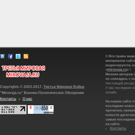
© Все права защ
материалов сайта
индексируется, н
mirovaja.ru
«
» !
Мнения авторов 
не совпадать с п
Настоящий ресурс
Copyrights © 2003-2017.
Третья Мировая Война
У нас последние н
онлайн.
"Mirovaja.ru" Военно-Политическое Обозрение
Контакты
О нас
На нашем сайте 
последние новост
прочитать свежие
новости дагестана
самые последние 
на сайте.
Контакты