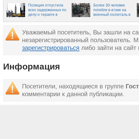
раненых —
Полиция отпустила
Новороссия
Более 30 человек
всех задержанных по
погибли в атаке на
делу о теракте в
военный госпиталь в
Лондоне
Кабуле
Уважаемый посетитель, Вы зашли на са
незарегистрированный пользователь. 
зарегистрироваться
либо зайти на сайт
Информация
Посетители, находящиеся в группе
Гос
комментарии к данной публикации.