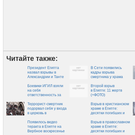
Читайте также:
Президент Египта
В Сети появились
назвал взрывы в
кадры взрыва
Александрии и Танте
смертника у храма
терактами
в Александрии
Боевики ИГИЛ взяли
(ВИДЕО)
Второй взрыв
на себя
в Египте: 11 жертв
ответственность за
(+ФОТО)
совершенные теракты
в Египте
Террорист-смертник
Взрыв в христианском
подорвал себя у входа
храме в Египте:
в церковь в
десятки погибших и
Александрии
раненых —
Появилось видео
Новороссия
Взрыв в православном
теракта в Египте на
храме в Египте:
Вербное воскресенье
десятки погибших и