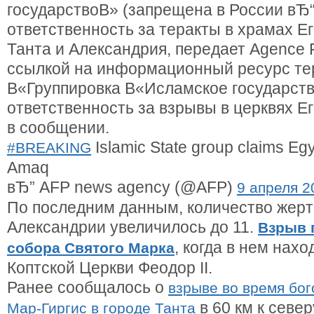
государствоВ» (запрещена в России вЂ“
ответственность за теракты в храмах Ег
Танта и Александрия, передает Agence 
ссылкой на информационный ресурс те
В«Группировка В«Исламское государств
ответственность за взрывы в церквях Ег
в сообщении.
Islamic State group claims Eg
#BREAKING
Amaq
вЂ” AFP news agency (@AFP)
9 апреля 2
По последним данным, количество жерт
Александрии увеличилось до 11.
Взрыв 
, когда в нем нахо
собора Святого Марка
Коптской Церкви Феодор II.
Ранее сообщалось о
взрыве во время бог
в 60 км к север
Мар-Гиргис в городе Танта