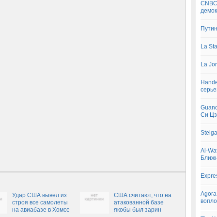
CNBC:
демок
Путин
La St
La Jo
Hande
серье
Guanc
Си Ц
Steig
Al-Wa
Ближн
Expre
Agora
Удар США вывел из
США считают, что на
вопло
строя все самолеты
атакованной базе
на авиабазе в Хомсе
якобы был зарин