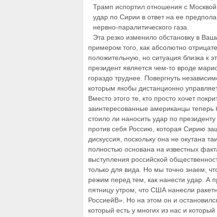
Трамп испортил отношения с Москвой
удар по Сирии в ответ на ее предпол
нервно-паралитического газа.
Эта резко изменило обстановку в Ваши
примером того, как абсолютно отрицат
положительную, но ситуация близка к эт
президент является чем-то вроде мари
гораздо труднее. Повергнуть независим
которым якобы дистанционно управляет 
Вместо этого те, кто просто хочет покр
заинтересованные американцы теперь б
стоило ли наносить удар по президенту
против себя Россию, которая Сирию защ
дискуссия, поскольку она не окутана т
полностью основана на известных факт
выступления российской общественност
только для вида. Но мы точно знаем, 
режим перед тем, как нанести удар. А
пятницу утром, что США нанесли ракет
РоссиейВ». Но на этом он и остановилс
который есть у многих из нас и который