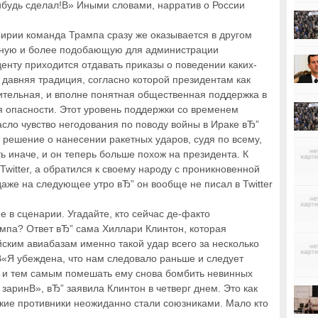
нибудь сделал!В» Иными словами, нарратив о России
Сирии команда Трампа сразу же оказывается в другом
нную и более подобающую для администрации
енту приходится отдавать приказы о поведении каких-
 давняя традиция, согласно которой президентам как
тельная, и вполне понятная общественная поддержка в
я опасности. Этот уровень поддержки со временем
асло чувство негодования по поводу войны в Ираке вЂ”
, решение о нанесении ракетных ударов, судя по всему,
ь иначе, и он теперь больше похож на президента. К
Twitter, а обратился к своему народу с проникновенной
даже на следующее утро вЂ” он вообще не писал в Twitter
е в сценарии. Угадайте, кто сейчас де-факто
мпа? Ответ вЂ” сама Хиллари Клинтон, которая
ским авиабазам именно такой удар всего за несколько
 В«Я убеждена, что нам следовало раньше и следует
ы и тем самым помешать ему снова бомбить невинных
 заринВ», вЂ” заявила Клинтон в четверг днем. Это как
ские противники неожиданно стали союзниками. Мало кто