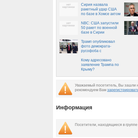
каким последствиям
приведет
Сирия назвала
ракетный удар США
по базе в Хомсе актом
агрессии
NBC: США запустили
50 ракет по военной
базе в Сирии
Трамп опубликовал
фото демократа-
русофоба с
Владимиром Путиным
Кому адресовано
заявление Трампа по
Крыму?
Уважаемый посетитель, Вы зашли н
рекомендуем Вам
зарегистрироват
Информация
Посетители, находящиеся в групп