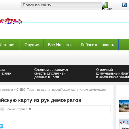
История
Оружие
Все Новости
Добавить новость
 за
Следком расследует
Огромный
е взяло
смерть двухлетней
коммунальный фон
девочки в Коми
в Челябинске забил
под земли на
Тополинке
и сегодня
» CNBC: Трамп выхватил российскую карту из рук демократов
йскую карту из рук демократов
Комментариев: 0