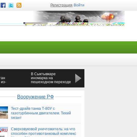
Регистрация
Войти
В Сыктывкаре
Жильцам
тан
иномарка на
взорвавшегося в
 из-
пешеходном переходе
Таганроге дома
сбила девочку
разрешили забрать
документы и вещи
Вооружение РФ
Тест-драйв танка Т-80У с
газотурбинным двигателем. Тихий
гигант
Сверхзвуковой уничтожитель: на что
способен противотанковый комплекс