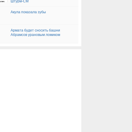
Штурм-СМ
Акула показала зубы
Армата будет сносить башни
Абрамсов урановым ломиком