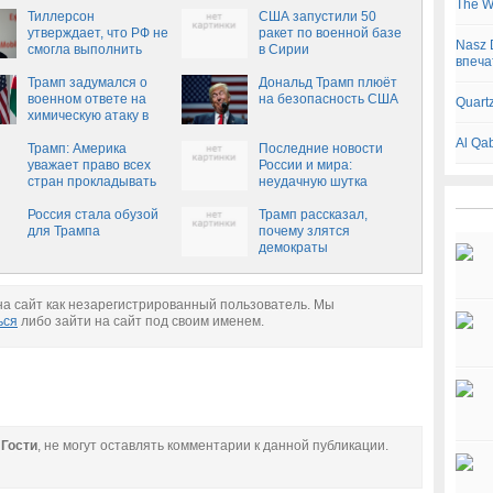
The W
Тиллерсон
США запустили 50
утверждает, что РФ не
ракет по военной базе
Nasz 
смогла выполнить
в Сирии
впеча
соглашение по
сирийскому
Трамп задумался о
Дональд Трамп плюёт
химоружию
военном ответе на
на безопасность США
Quart
химическую атаку в
Сирии
Al Qa
Трамп: Америка
Последние новости
уважает право всех
России и мира:
стран прокладывать
неудачную шутка
собственный путь
Трампа
Россия стала обузой
Трамп рассказал,
для Трампа
почему злятся
демократы
а сайт как незарегистрированный пользователь. Мы
ься
либо зайти на сайт под своим именем.
е
Гости
, не могут оставлять комментарии к данной публикации.