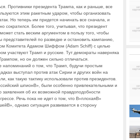
ься. Противники президента Трампа, как и раньше, все
ользуются этим ракетным ударом, чтобы организовать
атак. Но теперь им придется начинать все сначала, и
о сократился. Более того, учитывая, что президент
может стать веским аргументом в пользу того, чтобы
ы представителей по разведке и остановить кампанию,
ом Комитета Адамом Шиффом (Adam Schiff) с целью
ором участвуют Трамп и русские. Тут демократы наверняка
Трампом, но он должен сильно отличаться.
 напоминаний о том, что Трамп, будучи простым
щадках выступал против атак Сирии и других войн на
и, как такую тактику использовали против президентов.
оссийский шпионВ», были особенно привлекательными и
то заявления об их возможной правдоподобности
рессе. Речь пока не идет о том, что В«плохаяВ»
ейВ», однако ситуация развивается в сторону