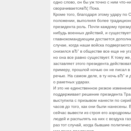
одно слово, он бы уж точно с ним что-
сворачиваетсявЂ¦ Пока.
Кроме того, благодаря этому удару по 
положении, выполняя более традицио
президента роль. Почти каждому презид
нибудь военных действий, и существует
главнокомандующим достается дополни
случае, когда наши войска подвергаютс
снизился вЂ” в обществе все еще не уг
но она все равно существует. К тому же
заставляет этого президента действоват
примеру, прошлой ночью он не писал в 
речью. На самом деле, в ту ночь вЂ” и 
о ракетных ударах.
И это не единственное резкое изменени
поддерживает решение президента Тра
выступила с призывом нанести по сирий
часов до того, как они были нанесены.
сейчас вывести из строя его аэродром
людей и распылять на них с воздуха газ
раз тот случай, когда бывшие политиче