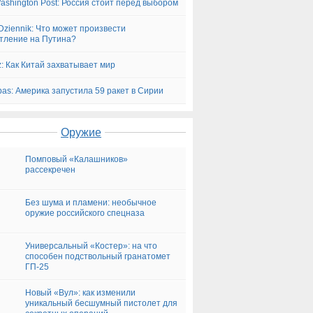
ashington Post: Россия стоит перед выбором
Dziennik: Что может произвести
тление на Путина?
z: Как Китай захватывает мир
bas: Америка запустила 59 ракет в Сирии
Оружие
Помповый «Калашников»
рассекречен
Без шума и пламени: необычное
оружие российского спецназа
Универсальный «Костер»: на что
способен подствольный гранатомет
ГП-25
Новый «Вул»: как изменили
уникальный бесшумный пистолет для