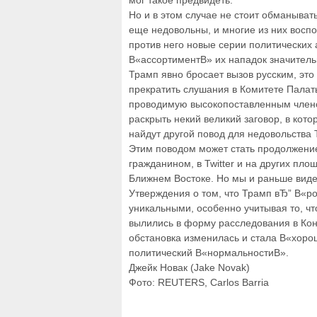
мог такое предвидеть.
Но и в этом случае не стоит обманыват
еще недовольны, и многие из них восп
против него новые серии политических 
В«ассортиментВ» их нападок значительн
Трамп явно бросает вызов русским, это 
прекратить слушания в Комитете Палат
проводимую высокопоставленным член
раскрыть некий великий заговор, в кот
найдут другой повод для недовольства 
Этим поводом может стать продолжение
гражданином, в Twitter и на других пло
Ближнем Востоке. Но мы и раньше видел
Утверждения о том, что Трамп вЂ” В«р
уникальными, особенно учитывая то, ч
вылились в форму расследования в Конг
обстановка изменилась и стала В«хорош
политический В«нормальностиВ».
Джейк Новак (Jake Novak)
Фото: REUTERS, Carlos Barria