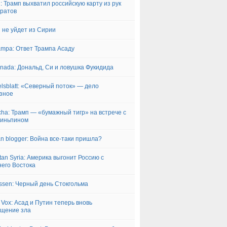
 Трамп выхватил российскую карту из рук
ратов
 не уйдет из Сирии
ampa: Ответ Трампа Асаду
rnada: Дональд, Си и ловушка Фукидида
lsblatt: «Северный поток» — дело
зное
ha: Трамп — «бумажный тигр» на встрече с
зиньпином
an blogger: Война все-таки пришла?
tan Syria: Америка выгонит Россию с
его Востока
ssen: Черный день Стокгольма
 Vox: Асад и Путин теперь вновь
щение зла