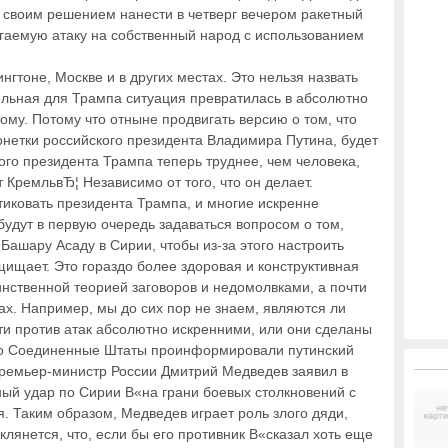
 своим решением нанести в четверг вечером ракетный
агаемую атаку на собственный народ с использованием
нгтоне, Москве и в других местах. Это нельзя назвать
ельная для Трампа ситуация превратилась в абсолютно
ому. Потому что отныне продвигать версию о том, что
онетки российского президента Владимира Путина, будет
ого президента Трампа теперь труднее, чем человека,
КремльвЂ¦ Независимо от того, что он делает.
итиковать президента Трампа, и многие искренне
удут в первую очередь задаваться вопросом о том,
 Башару Асаду в Сирии, чтобы из-за этого настроить
ищает. Это гораздо более здоровая и конструктивная
аинственной теорией заговоров и недомолвками, а почти
ах. Например, мы до сих пор не знаем, являются ли
и против атак абсолютно искренними, или они сделаны
что Соединенные Штаты проинформировали путинский
 премьер-министр России Дмитрий Медведев заявил в
ный удар по Сирии В«на грани боевых столкновений с
я. Таким образом, Медведев играет роль злого дяди,
 клянется, что, если бы его противник В«сказал хоть еще