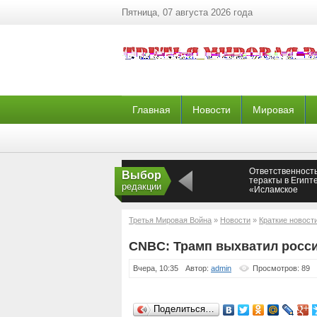
Пятница, 07 августа 2026 года
Главная
Новости
Мировая
Ответственность
Выбор
теракты в Египт
редакции
«Исламское
государство»* —
Новороссия
Третья Мировая Война
»
Новости
»
Краткие новост
CNBC: Трамп выхватил росси
Вчера, 10:35
Автор:
admin
Просмотров: 89
Поделиться…