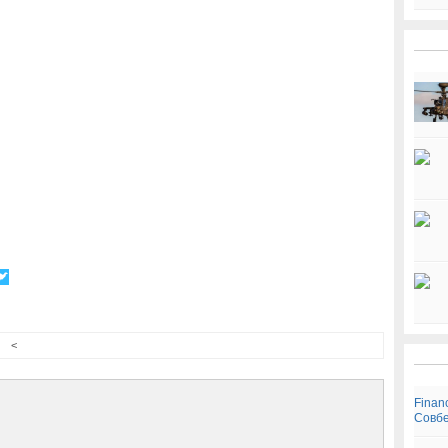
<
Finan
Совбе