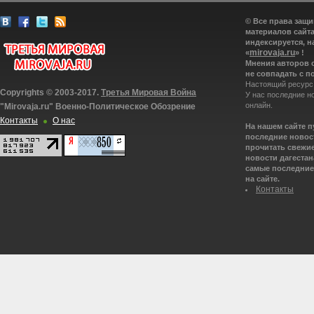
© Все права защ
материалов сайта
индексируется, н
mirovaja.ru
«
» !
Мнения авторов 
не совпадать с п
Настоящий ресурс
Copyrights © 2003-2017.
Третья Мировая Война
У нас последние н
онлайн.
"Mirovaja.ru" Военно-Политическое Обозрение
Контакты
О нас
На нашем сайте 
последние новост
прочитать свежие
новости дагестана
самые последние 
на сайте.
Контакты