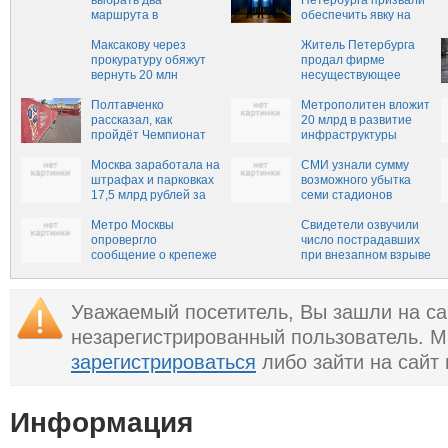
выбрать два
Петербурга призвали
маршрута в
обеспечить явку на
приложении «Метро
президентских
Москвы»
Максакову через
выборах
Житель Петербурга
прокуратуру обяжут
продал фирме
вернуть 20 млн
несуществующее
депутатской зарплаты
мясо на 34 млн рублей
Полтавченко
Метрополитен вложит
рассказал, как
20 млрд в развитие
пройдёт Чемпионат
инфраструктуры
Мира в Петербурге
Москва заработала на
СМИ узнали сумму
штрафах и парковках
возможного убытка
17,5 млрд рублей за
семи стадионов
год
ЧМ-2018 за три года
Метро Москвы
Свидетели озвучили
опровергло
число пострадавших
сообщение о крепеже
при внезапном взрыве
деталей поездов
в московском метро -
проволокой
СМИ
Уважаемый посетитель, Вы зашли на са
незарегистрированный пользователь. 
зарегистрироваться
либо зайти на сайт
Информация