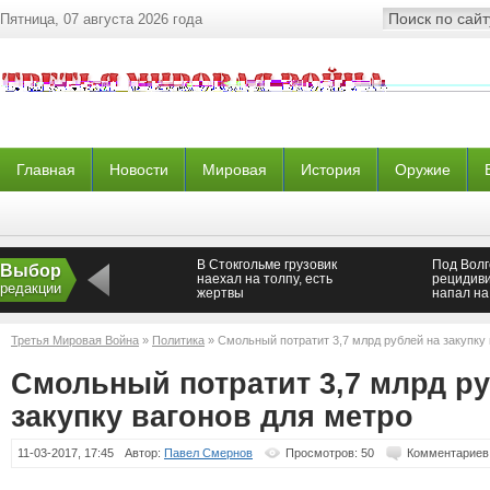
Пятница, 07 августа 2026 года
Главная
Новости
Мировая
История
Оружие
В Стокгольме грузовик
Под Волг
Выбор
наехал на толпу, есть
рецидиви
редакции
жертвы
напал на
ребенком
Третья Мировая Война
»
Политика
» Смольный потратит 3,7 млрд рублей на закупку 
Смольный потратит 3,7 млрд ру
закупку вагонов для метро
11-03-2017, 17:45
Автор:
Павел Смернов
Просмотров: 50
Комментариев: