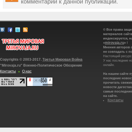
комментарии к данной публикации.
© Все права защ
материалов сайта
индексируется, н
mirovaja.ru
«
» !
Мнения авторов 
не совпадать с п
Настоящий ресурс
Copyrights © 2003-2017.
Третья Мировая Война
У нас последние н
онлайн.
"Mirovaja.ru" Военно-Политическое Обозрение
Контакты
О нас
На нашем сайте 
последние новост
прочитать свежие
новости дагестана
самые последние 
на сайте.
Контакты