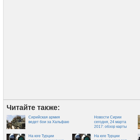
Читайте также:
Сирийская армия
Новости Сирии
ведет бои за Хальфаю
сегодня, 24 марта
2017: обзор карты
военных действий,
На юге Турции
ситуация в Сирии на
На юге Турции