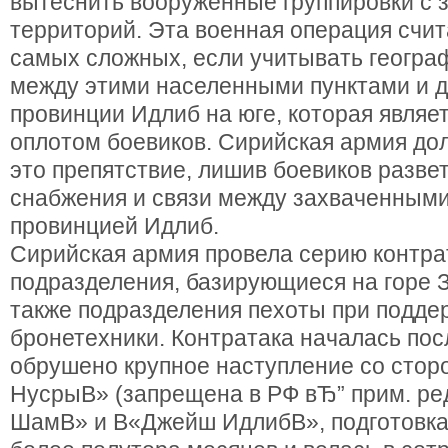
вытеснить вооруженные группировки с 
территорий. Эта военная операция счит
самых сложных, если учитывать геогра
между этими населенными пунктами и 
провинции Идлиб на юге, которая являе
оплотом боевиков. Сирийская армия до
это препятствие, лишив боевиков разве
снабжения и связи между захваченными
провинцией Идлиб.
Сирийская армия провела серию контрат
подразделения, базирующиеся на горе З
также подразделения пехоты при поддер
бронетехники. Контратака началась посл
обрушено крупное наступление со стор
НусрыВ» (запрещена в РФ вЂ” прим. ред
ШамВ» и В«Джейш ИдлибВ», подготовка 