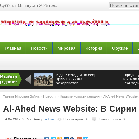
Суббота, 08 августа 2026 года
Главная
Новости
Мировая
История
Оружие
В ДНР сегодня на сбор
Евродеп
Выбор
прибыло 27000
заявила 
редакции
резервистов
необход
введения
ООН в Д
Новорос
Третья Мировая Война
»
Новости
»
Краткие новости сегодня
» Al-Ahed News Website:
Al-Ahed News Website: В Сирии
4-04-2017, 21:55
Автор:
admin
Просмотров: 86
Комментариев: 0