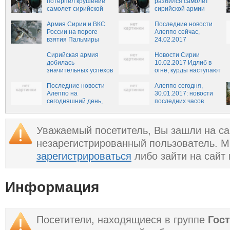
потерпел крушение
сегодняшний день,
разбился самолет
самолет сирийской
24.03.2017
сирийской армии
армии
Армия Сирии и ВКС
Последние новости
России на пороге
Алеппо сейчас,
взятия Пальмиры
24.02.2017
Сирийская армия
Новости Сирии
добилась
10.02.2017 Идлиб в
значительных успехов
огне, курды наступают
на востоке провинции
на Ракку
Хомс
Последние новости
Алеппо сегодня,
Алеппо на
30.01.2017: новости
сегодняшний день,
последних часов
31.01.2017
Уважаемый посетитель, Вы зашли на са
незарегистрированный пользователь. 
зарегистрироваться
либо зайти на сайт
Информация
Посетители, находящиеся в группе
Гос