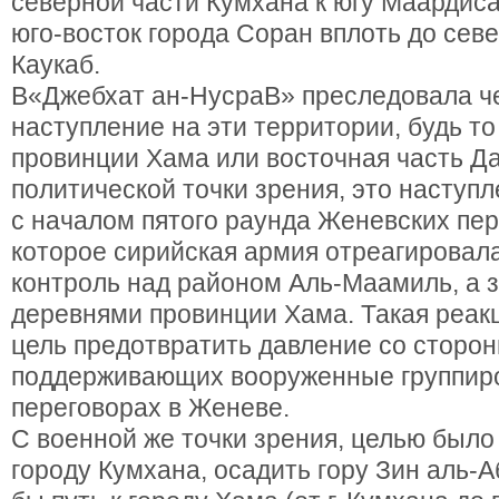
северной части Кумхана к югу Маардиса
юго-восток города Соран вплоть до сев
Каукаб.
В«Джебхат ан-НусраВ» преследовала че
наступление на эти территории, будь то
провинции Хама или восточная часть Д
политической точки зрения, это наступ
с началом пятого раунда Женевских пер
которое сирийская армия отреагировала
контроль над районом Аль-Маамиль, а 
деревнями провинции Хама. Такая реак
цель предотвратить давление со сторон
поддерживающих вооруженные группиро
переговорах в Женеве.
С военной же точки зрения, целью было
городу Кумхана, осадить гору Зин аль-А