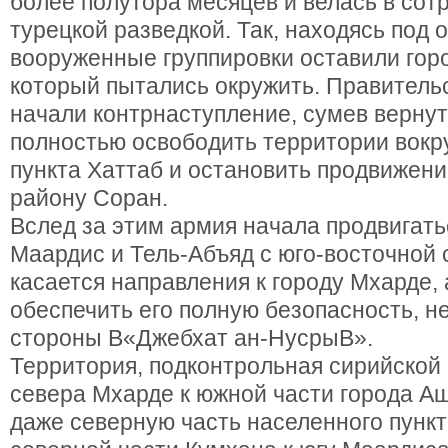
более полутора месяцев и велась в сот
турецкой разведкой. Так, находясь под 
вооруженные группировки оставили гор
который пытались окружить. Правитель
начали контрнаступление, сумев вернут
полностью освободить территории вокр
пункта Хаттаб и остановить продвижени
району Соран.
Вслед за этим армия начала продвигать
Маардис и Тель-Абъяд с юго-восточной 
касается направления к городу Мхарде,
обеспечить его полную безопасность, н
стороны В«Джебхат ан-НусрыВ».
Территория, подконтрольная сирийской 
севера Мхарде к южной части города А
даже северную часть населенного пункт