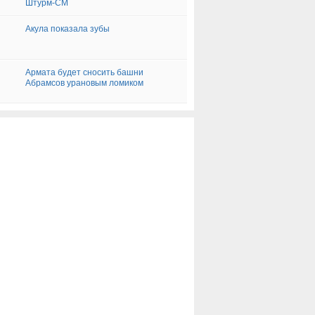
Штурм-СМ
Акула показала зубы
Армата будет сносить башни
Абрамсов урановым ломиком