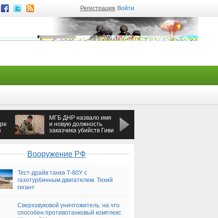
Регистрация
Войти
МГБ ДНР назвало имя
Взрыв в Санкт-
ире
и новую должность
Петербурге сегодня:
н
заказчика убийств Гиви
жилой дом содрогнулс
и Моторолы
из-за взрыва
Вооружение РФ
Тест-драйв танка Т-80У с
газотурбинным двигателем. Тихий
гигант
Сверхзвуковой уничтожитель: на что
способен противотанковый комплекс