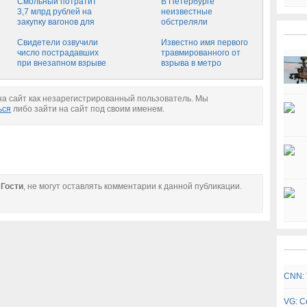
скончался мужчина
Смольный потратит
В Петербурге
3,7 млрд рублей на
неизвестные
закупку вагонов для
обстреляли
метро
припаркованный
Свидетели озвучили
автомобиль
Известно имя первого
число пострадавших
травмированного от
при внезапном взрыве
взрыва в метро
в московском метро -
"Коломенская": число
СМИ
пострадавших
достигло 7 человек
а сайт как незарегистрированный пользователь. Мы
ься
либо зайти на сайт под своим именем.
е
Гости
, не могут оставлять комментарии к данной публикации.
CNN: 
VG: С