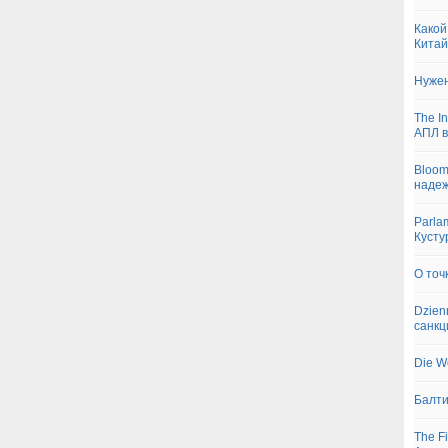
Какой
Кита
Нужен
The I
АПЛ в
Bloom
надеж
Parla
Кусту
О точ
Dzien
санкц
Die W
Балти
The F