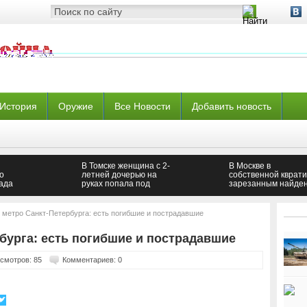
История
Оружие
Все Новости
Добавить новость
В Томске женщина с 2-
В Москве в
о
летней дочерью на
собственной кврат
ада
руках попала под
зарезанным найде
колеса Toyota
врач-анестезиолог
 метро Санкт-Петербурга: есть погибшие и пострадавшие
бурга: есть погибшие и пострадавшие
смотров: 85
Комментариев: 0