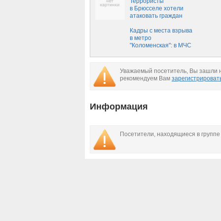
Террористы
в Брюсселе хотели
атаковать граждан
России,
США и Израиля
Кадры с места взрыва
в метро
"Коломенская": в МЧС
назвали
предположительную
причину ЧП
Уважаемый посетитель, Вы зашли н
рекомендуем Вам
зарегистрироват
Информация
Посетители, находящиеся в групп