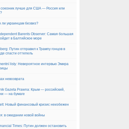
 союзник лучше для США — Россия или
й?
 ли украинцам безвиз?
ndependent Barents Observer: Самая большая
ойдет в Балтийское море
berg: Путин отправил к Трампу гонцов в
де спасти оттепель
mentní listy: Невероятное интервью Эмира
рицы
ках невозврата
nik Gazeta Prawna: Крым — российский,
ии — на бумаге
elt: Новый финансовый кризис неизбежен
я: в ожидании новой войны
inancial Times: Путин должен остановить