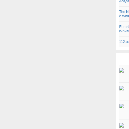
Асад
The N
о хим
Euras
кири
112.u