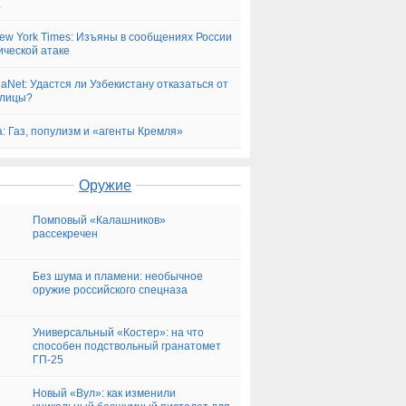
а
ew York Times: Изъяны в сообщениях России
ической атаке
iaNet: Удастся ли Узбекистану отказаться от
ллицы?
a: Газ, популизм и «агенты Кремля»
Оружие
Помповый «Калашников»
рассекречен
Без шума и пламени: необычное
оружие российского спецназа
Универсальный «Костер»: на что
способен подствольный гранатомет
ГП-25
Новый «Вул»: как изменили