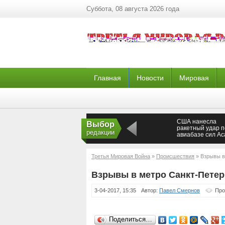
Суббота, 08 августа 2026 года
Главная
Новости
Мировая
США нанесла
Выбор
ракетный удар п
редакции
авиабазе сил Ас
(ВИДЕО)
Третья Мировая Война
»
Происшествия
» Взрывы в
Взрывы в метро Санкт-Петер
3-04-2017, 15:35
Автор:
Павел Смернов
Про
Поделиться…