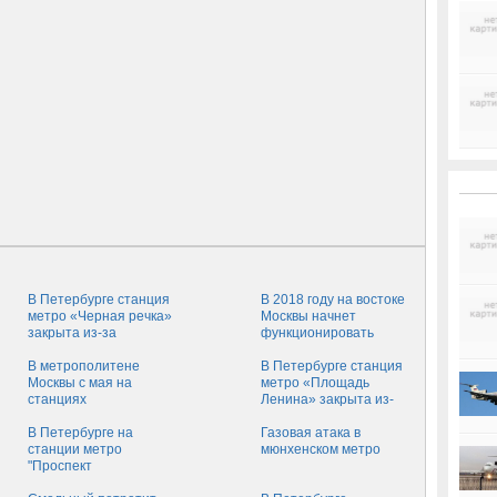
В Петербурге станция
В 2018 году на востоке
метро «Черная речка»
Москвы начнет
закрыта из-за
функционировать
подозрительного
новая ветка метро
пакета
В метрополитене
В Петербурге станция
Москвы с мая на
метро «Площадь
станциях
Ленина» закрыта из-
«Маяковская», «Пу
за бесхозной коробки
В Петербурге на
Газовая атака в
станции метро
мюнхенском метро
"Проспект
Просвещения"