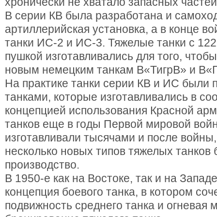
хронически не хватало запасных частей
В серии КВ была разработана и самохо
артиллерийская установка, а в конце в
танки ИС-2 и ИС-3. Тяжелые танки с 1
пушкой изготавливались для того, чтоб
новым немецким танкам В«ТигрВ» и В«
На практике танки серии КВ и ИС были
танками, которые изготавливались в со
концепцией использования Красной ар
танков еще в годы Первой мировой вой
изготавливали тысячами и после войны,
несколько новых типов тяжелых танков
производство.
В 1950-е как на Востоке, так и на Запад
концепция боевого танка, в котором соч
подвижность среднего танка и огневая 