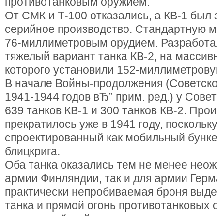
противотанковым оружием.
От СМК и Т-100 отказались, а КВ-1 был
серийное производство. Стандартную м
76-миллиметровым орудием. Разработал
тяжелый вариант танка КВ-2, на масси
которого установили 152-миллиметрову
В начале Войны-продолжения (Советск
1941-1944 годов вЂ” прим. ред.) у Сове
639 танков КВ-1 и 300 танков КВ-2. Про
прекратилось уже в 1941 году, поскольку
спроектированный как мобильный бунке
блицкрига.
Оба танка оказались тем не менее неож
армии Финляндии, так и для армии Герм
практически непробиваемая броня выде
танка и прямой огонь противотанковых о