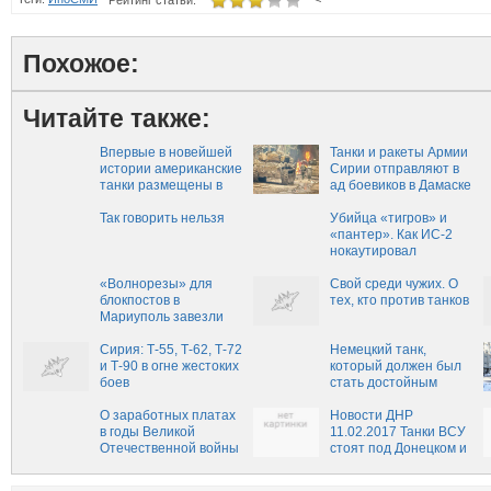
Рейтинг статьи:
Похожое:
Читайте также:
Впервые в новейшей
Танки и ракеты Армии
истории американские
Сирии отправляют в
танки размещены в
ад боевиков в Дамаске
700 км от Москвы —
Новороссия
Так говорить нельзя
Убийца «тигров» и
«пантер». Как ИС-2
нокаутировал
бронетехнику Рейха
«Волнорезы» для
Свой среди чужих. О
блокпостов в
тех, кто против танков
Мариуполь завезли
еще осенью 2013-го..
Сирия: Т-55, Т-62, Т-72
Немецкий танк,
и Т-90 в огне жестоких
который должен был
боев
стать достойным
противником Т-34
О заработных платах
Новости ДНР
в годы Великой
11.02.2017 Танки ВСУ
Отечественной войны
стоят под Донецком и
Горловкой