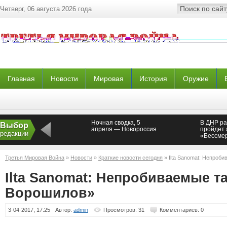
Четверг, 06 августа 2026 года
Главная
Новости
Мировая
История
Оружие
Ночная сводка, 5
В ДНР ра
Выбор
апреля — Новороссия
пройдет 
редакции
«Бессмер
мая в До
Третья Мировая Война
»
Новости
»
Краткие новости сегодня
» Ilta Sanomat: Непроб
Ilta Sanomat: Непробиваемые т
Ворошилов»
3-04-2017, 17:25
Автор:
admin
Просмотров: 31
Комментариев: 0