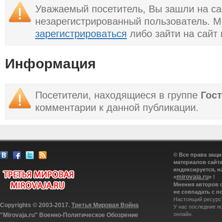
Уважаемый посетитель, Вы зашли на са
незарегистрированный пользователь. 
зарегистрироваться
либо зайти на сайт
Информация
Посетители, находящиеся в группе
Гос
комментарии к данной публикации.
© Все права защ
материалов сайта
индексируется, н
mirovaja.ru
«
» !
Мнения авторов 
не совпадать с п
Настоящий ресурс
Copyrights © 2003-2017.
Третья Мировая Война
У нас последние н
онлайн.
"Mirovaja.ru" Военно-Политическое Обозрение