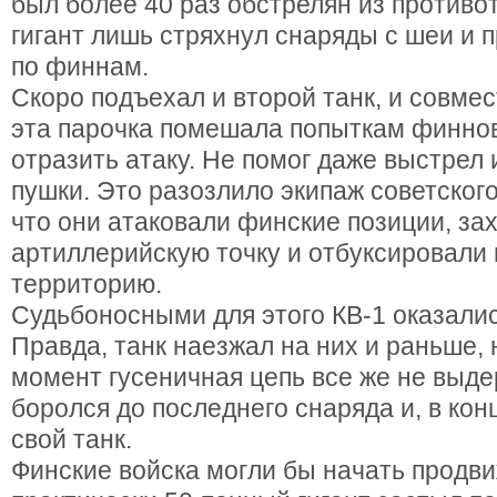
был более 40 раз обстрелян из противот
гигант лишь стряхнул снаряды с шеи и 
по финнам.
Скоро подъехал и второй танк, и совм
эта парочка помешала попыткам финнов
отразить атаку. Не помог даже выстрел
пушки. Это разозлило экипаж советского
что они атаковали финские позиции, за
артиллерийскую точку и отбуксировали 
территорию.
Судьбоносными для этого КВ-1 оказали
Правда, танк наезжал на них и раньше, 
момент гусеничная цепь все же не выд
боролся до последнего снаряда и, в кон
свой танк.
Финские войска могли бы начать продви