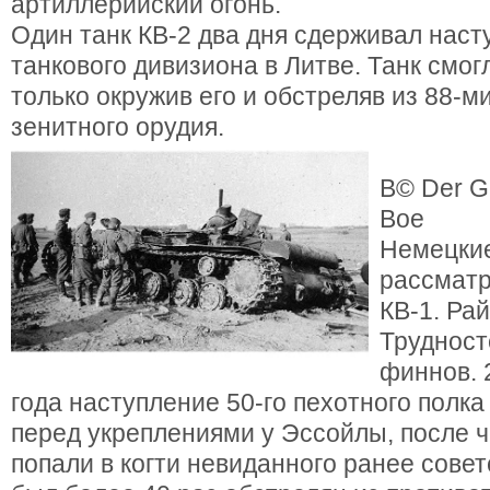
артиллерийский огонь.
Один танк КВ-2 два дня сдерживал наст
танкового дивизиона в Литве. Танк смог
только окружив его и обстреляв из 88-
зенитного орудия.
В© Der G
Boe
Немецки
рассмат
КВ-1. Ра
Трудност
финнов. 
года наступление 50-го пехотного полк
перед укреплениями у Эссойлы, после ч
попали в когти невиданного ранее совет