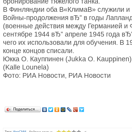
бронирование тяжелого танка.
В Финляндии оба В«КлимаВ» служили и 
Войны-продолжения вЂ” в годы Лаплан
(военные действия между Германией и 
сентябре 1944 вЂ” апреле 1945 года вЂ”
чего их использовали для обучения. В 19
конце концов списали.
Юкка О. Кауппинен (Jukka O. Kauppinen
(Kalle Lounela)
Фото: РИА Новости, РИА Новости
Поделиться…
Теги:
ИноСМИ
<