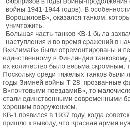
сюрпризов в годы Войны-продолжения 
войны 1941-1944 годов). В особенност
ВорошиловВ», оказался танком, котор
уничтожить.
Большая часть танков КВ-1 была захва
наступления и во время сражений в нач
В«КлимаВ» были отремонтированы и п
единственному в Финляндии танковому д
их количество было весьма скромным, т
Поскольку среди тяжелых танков были 
годы Зимней войны T-28, прозванные 
В«почтовыми поездамиВ», то малочисле
стали единственными современными б
хорошим вооружением.
КВ-1 появился в 1937 году, когда советс
пришло к выводу, что Красная армия ну