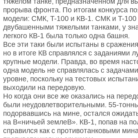
тяжелом танке, предназначенном для в
прорыва фронта. По итогам конкурса по
модели: СМК, T-100 и КВ-1. СМК и T-100
двубашенными тяжелыми танками, у зн
легкого КВ-1 была только одна башня.
Все эти таки были испытаны в сражени
но в итоге КВ справлялся с заданиями л
крупные модели. Правда, во время нас
одна модель не справлялась с задачам
уровне, поскольку на тестовых испытан
выходили на передовую.
Но когда они все же оказались на перед
были неудовлетворительными. 55-тонн
подорвавшись на мине, остался ожидат
на В«ничьей землеВ». КВ-1, попав на по
справился как с противотанковыми минам