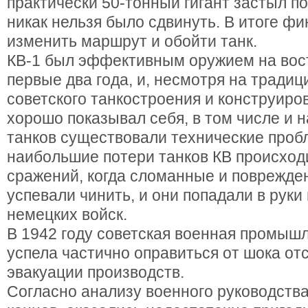
практически 50-тонный гигант застыл по
никак нельзя было сдвинуть. В итоге ф
изменить маршрут и обойти танк.
КВ-1 был эффективным оружием на во
первые два года, и, несмотря на тради
советского танкостроения и конструиро
хорошо показывал себя, в том числе и н
танков существовали технические проб
наибольшие потери танков КВ происход
сражений, когда сломанные и поврежде
успевали чинить, и они попадали в рук
немецких войск.
В 1942 году советская военная промыш
успела частично оправиться от шока от
эвакуации производств.
Согласно анализу военного руководства,