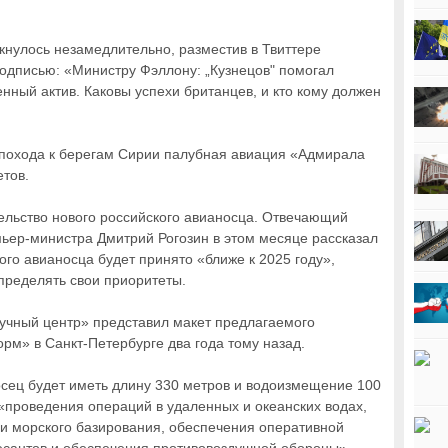
кнулось незамедлительно, разместив в Твиттере
одписью: «Министру Фэллону: „Кузнецов" помогал
енный актив. Каковы успехи британцев, и кто кому должен
 похода к берегам Сирии палубная авиация «Адмирала
тов.
тельство нового российского авианосца. Отвечающий
ьер-министра Дмитрий Рогозин в этом месяце рассказал
ого авианосца будет принято «ближе к 2025 году»,
пределять свои приоритеты.
учный центр» представил макет предлагаемого
рм» в Санкт-Петербурге два года тому назад.
осец будет иметь длину 330 метров и водоизмещение 100
 «проведения операций в удаленных и океанских водах,
и морского базирования, обеспечения оперативной