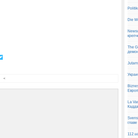
Polit
Die W
Newsw
крепч
The G
демон
Jutar
Украи
<
Bizne
Евро
La Va
Кадд
Svens
главе
112.u