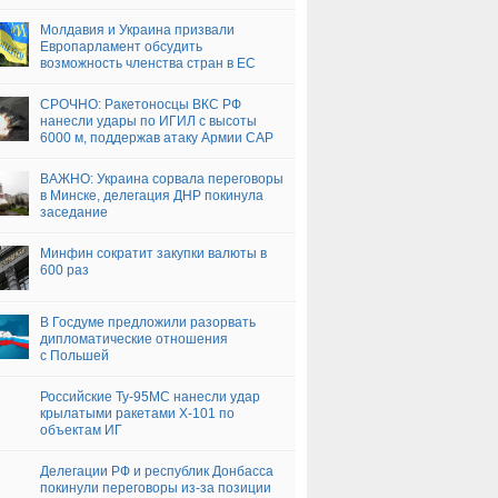
(+ВИДЕО)
Молдавия и Украина призвали
Европарламент обсудить
возможность членства стран в ЕС
СРОЧНО: Ракетоносцы ВКС РФ
нанесли удары по ИГИЛ с высоты
6000 м, поддержав атаку Армии САР
— подробности (+ВИДЕО, ФОТО)
ВАЖНО: Украина сорвала переговоры
в Минске, делегация ДНР покинула
заседание
Минфин сократит закупки валюты в
600 раз
В Госдуме предложили разорвать
дипломатические отношения
с Польшей
Российские Ту-95МС нанесли удар
крылатыми ракетами Х-101 по
объектам ИГ
Делегации РФ и республик Донбасса
покинули переговоры из-за позиции