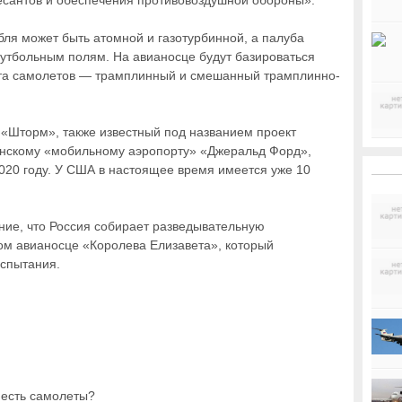
есантов и обеспечения противовоздушной обороны».
бля может быть атомной и газотурбинной, а палуба
утбольным полям. На авианосце будут базироваться
арта самолетов — трамплинный и смешанный трамплинно-
 «Шторм», также известный под названием проект
анскому «мобильному аэропорту» «Джеральд Форд»,
2020 году. У США в настоящее время имеется уже 10
ние, что Россия собирает разведывательную
м авианосце «Королева Елизавета», который
испытания.
 есть самолеты?