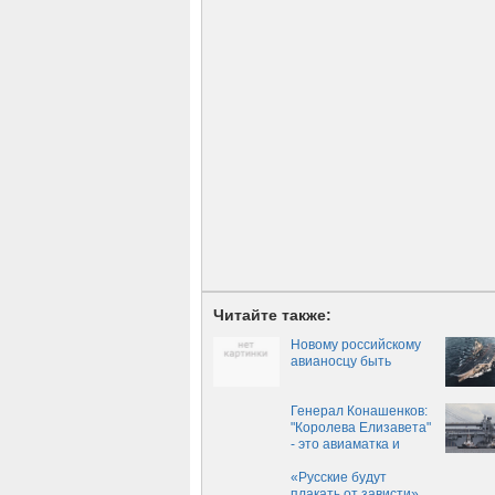
Читайте также:
Новому российскому
авианосцу быть
Генерал Конашенков:
"Королева Елизавета"
- это авиаматка и
удобная морская цель
«Русские будут
плакать от зависти»