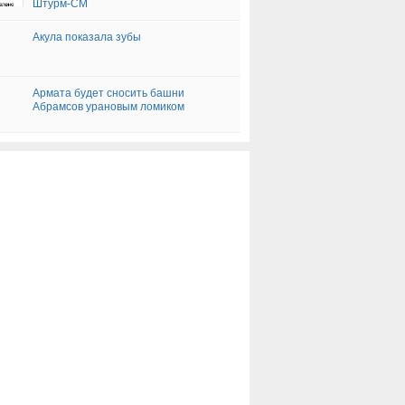
Штурм-СМ
Акула показала зубы
Армата будет сносить башни
Абрамсов урановым ломиком