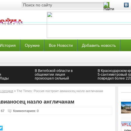
История
Оружие
Все Новости
Добавить новость
В Витебской области в
В Краснодарском к
и
общежитии лицея
5-сантиметровый г
«Лады
произошел сильный
повредил более 22
тали
взрыв
домов
и сегодня
» The Times: Россия построит авианосец назло англичанам
авианосец назло англичанам
 67
Комментариев: 0