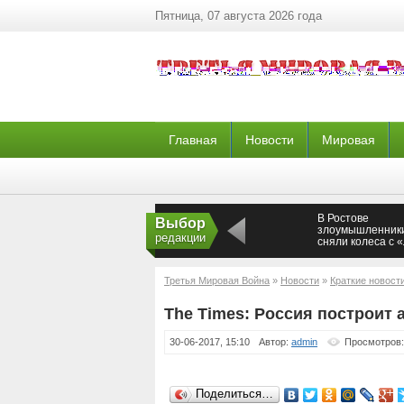
Пятница, 07 августа 2026 года
Главная
Новости
Мировая
В Ростове
Выбор
злоумышленник
редакции
сняли колеса с 
Приоры» и спря
их в кустах
Третья Мировая Война
»
Новости
»
Краткие новост
The Times: Россия построит 
30-06-2017, 15:10
Автор:
admin
Просмотров:
Поделиться…