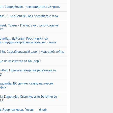
iken: Запад боится, что придется выбирать
elt: ЕС не обойтись без российского газа
eek: Трамп и Путин: у кого рукопожатие
е?
uardian: Действия России и Китая
стрируют непрофессионализм Трампа
nji.hr: Самый опасный фронт холодной войны
на не откажется от Бандеры
s Alert: Проекты Газпрома раскалывают
пу
nguardia: ЕС делает ставку на нового
афи?
ka Dagbladet: Скептическая Эстония во
 ЕС
a: Ядерная мощь России — блеф