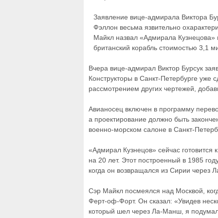
Заявление вице-адмирала Виктора Бур
Фэллон весьма язвительно охарактери
Майкл назвал «Адмирала Кузнецова» ве
британский корабль стоимостью 3,1 м
Вчера вице-адмирал Виктор Бурсук зая
Конструкторы в Санкт-Петербурге уже с
рассмотрением других чертежей, добав
Авианосец включен в программу перево
а проектирование должно быть законче
военно-морском салоне в Санкт-Петерб
«Адмирал Кузнецов» сейчас готовится к
на 20 лет. Этот построенный в 1985 го
когда он возвращался из Сирии через 
Сэр Майкл посмеялся над Москвой, ког
Ферт-оф-Форт. Он сказал: «Увидев неско
который шел через Ла-Манш, я подумал,