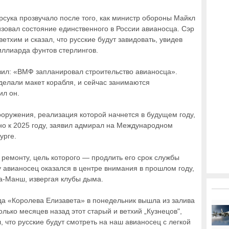
сука прозвучало после того, как министр обороны Майкл
зовал состояние единственного в России авианосца. Сэр
тхим и сказал, что русские будут завидовать, увидев
иллиарда фунтов стерлингов.
вил: «ВМФ запланировал строительство авианосца».
делали макет корабля, и сейчас занимаются
ил он.
оружения, реализация которой начнется в будущем году,
но к 2025 году, заявил адмирал на Международном
урге.
 ремонту, цель которого — продлить его срок службы
ду авианосец оказался в центре внимания в прошлом году,
Ла-Манш, извергая клубы дыма.
да «Королева Елизавета» в понедельник вышла из залива
лько месяцев назад этот старый и ветхий „Кузнецов",
 что русские будут смотреть на наш авианосец с легкой