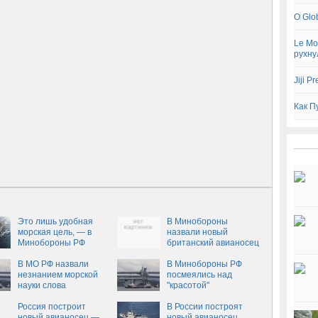
O Glo
Le Mo
рухну
Jiji 
Как П
Это лишь удобная
В Минобороны
морская цель, — в
назвали новый
Минобороны РФ
британский авианосец
ответили на
"удобной морской
хвастливое заявление
В МО РФ назвали
целью"
В Минобороны РФ
Лондона о новом
незнанием морской
посмеялись над
авианосце
науки слова
"красотой"
британского министра
британского
об "Адмирале
Россия построит
авианосца
В России построят
Кузнецове"
новый авианосец —
новый авианосец