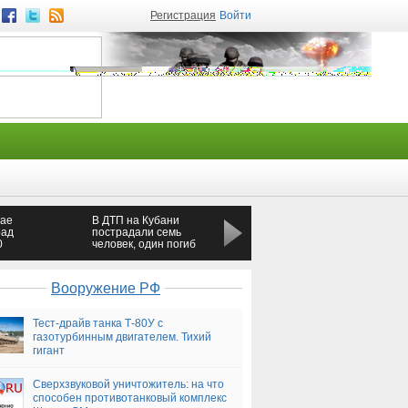
Регистрация
Войти
рае
В ДТП на Кубани
В Купчино женщина
рад
пострадали семь
обнаружила мертвой
0
человек, один погиб
годовалую дочь
Вооружение РФ
Тест-драйв танка Т-80У с
газотурбинным двигателем. Тихий
гигант
Сверхзвуковой уничтожитель: на что
способен противотанковый комплекс