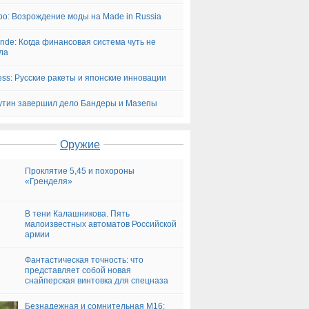
bo: Возрождение моды на Made in Russia
nde: Когда финансовая система чуть не
ла
Press: Русские ракеты и японские инновации
утин завершил дело Бандеры и Мазепы
Оружие
Проклятие 5,45 и похороны
«Гренделя»
В тени Калашникова. Пять
малоизвестных автоматов Российской
армии
Фантастическая точность: что
представляет собой новая
снайперская винтовка для спецназа
Безнадежная и сомнительная М16: