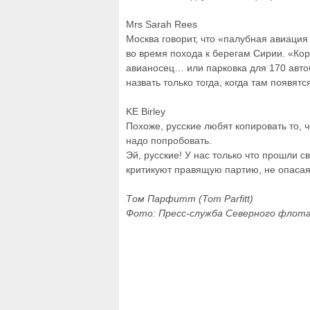
Mrs Sarah Rees
Москва говорит, что «палубная авиаци
во время похода к берегам Сирии. «Ко
авианосец… или парковка для 170 авто
назвать только тогда, когда там появятс
KE Birley
Похоже, русские любят копировать то, ч
надо попробовать.
Эй, русские! У нас только что прошли 
критикуют правящую партию, не опасая
Том Парфитт (Tom Parfitt)
Фото: Пресс-служба Северного флот