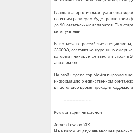
устойчивости флота, защиты морских д
Главная энергетическая установка кора
по своим размерам будет равна трем ф
до 90 летательных аппаратов. Тип ст
катапультный.
Как отмечают российские специалисты,
23000Э, составит конкуренцию америк
который планируется ввести в строй в 
авианосцев.
На этой неделе сэр Майкл выразил мне
информацию о единственном британско
в настоящее время проходит ходовые 
— —-------------------
Комментарии читателей
James Lawson XIX
И на каком из двух авианосцев реально