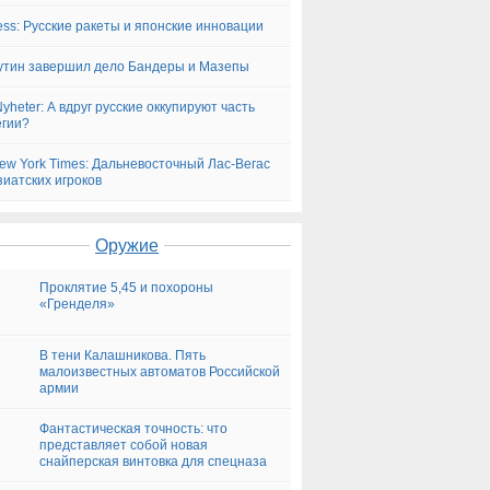
Press: Русские ракеты и японские инновации
утин завершил дело Бандеры и Мазепы
yheter: А вдруг русские оккупируют часть
гии?
ew York Times: Дальневосточный Лас-Вегас
зиатских игроков
Оружие
Проклятие 5,45 и похороны
«Гренделя»
В тени Калашникова. Пять
малоизвестных автоматов Российской
армии
Фантастическая точность: что
представляет собой новая
снайперская винтовка для спецназа