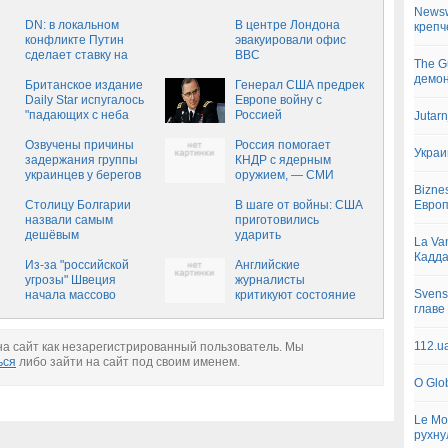
Newsw
DN: в локальном
В центре Лондона
крепч
конфликте Путин
эвакуировали офис
сделает ставку на
BBC
The G
тактическое ядерное
демон
оружие
Британское издание
Генерал США предрек
Daily Star испугалось
Европе войну с
"падающих с неба
Россией
Jutar
российских танков"
Озвучены причины
Россия помогает
Украи
задержания группы
КНДР с ядерным
украинцев у берегов
оружием, — СМИ
Британии
Японии
Bizne
Столицу Болгарии
В шаге от войны: США
Евро
назвали самым
приготовились
дешёвым
ударить
La Va
туристическим местом
В«ТомагавкамиВ» по
Кадд
в мире
Из-за "российской
КНДР‍
Английские
угрозы" Швеция
журналисты
Svens
начала массово
критикуют состояние
главе
обновлять бункеры
вооруженных сил
королевства
112.u
а сайт как незарегистрированный пользователь. Мы
ься
либо зайти на сайт под своим именем.
O Glo
Le Mo
рухну