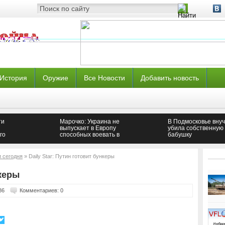
История
Оружие
Все Новости
Добавить новость
ти
Марочко: Украина не
В Подмосковье внуч
выпускает в Европу
убила собственную
го
способных воевать в
бабушку
его в
"АТО" мужчин —
Новороссия
и сегодня
» Daily Star: Путин готовит бункеры
нкеры
86
Комментариев: 0