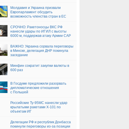
(+ВИДЕО)
Молдавия и Украина призвали
Европарламент обсудить
возможность членства стран в ЕС
СРОЧНО: Ракетоносцы ВКС РФ
нанесли удары по ИГИЛ с высоты
6000 м, поддержав атаку Армии САР
— подробности (+ВИДЕО, ФОТО)
ВАЖНО: Украина сорвала переговоры
в Минске, делегация ДНР покинула
заседание
Минфин сократит закупки валюты в
600 раз
В Госдуме предложили разорвать
дипломатические отношения
с Польшей
Российские Ту-95МС нанесли удар
крылатыми ракетами Х-101 по
объектам ИГ
Делегации РФ и республик Донбасса
покинули переговоры из-за позиции