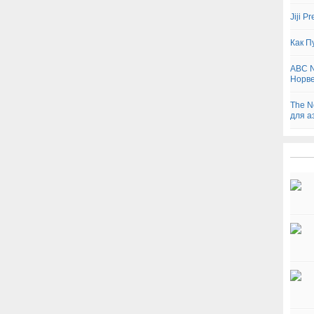
Jiji 
Как П
ABC N
Норве
The N
для а