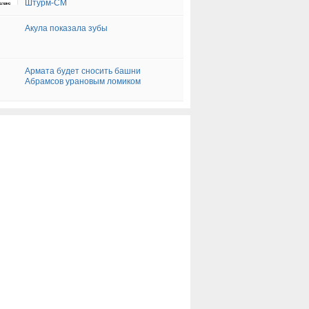
Штурм-СМ
Акула показала зубы
Армата будет сносить башни
Абрамсов урановым ломиком