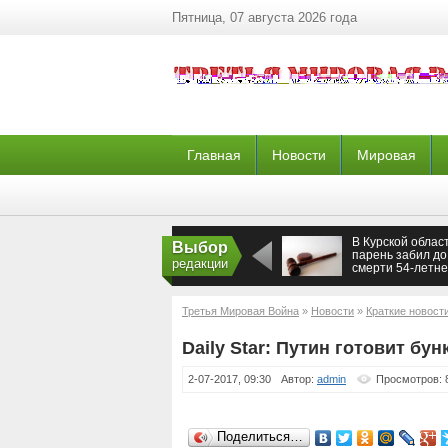
Пятница, 07 августа 2026 года
Главная
Новости
Мировая
В Курской облас
Выбор
парень забил до
редакции
смерти 54-летне
собутыльника у н
гостях
Третья Мировая Война
»
Новости
»
Краткие новост
Daily Star: Путин готовит бу
2-07-2017, 09:30
Автор:
admin
Просмотров: 
Поделиться…