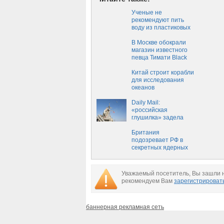
Ученые не
рекомендуют пить
воду из пластиковых
бутылок дважды
В Москве обокрали
магазин известного
певца Тимати Black
Star
Китай строит корабли
для исследования
океанов
Daily Mail:
«российская
глушилка» задела
гордость
американского флота
Британия
подозревает РФ в
секретных ядерных
испытаниях в Арктике
Уважаемый посетитель, Вы зашли н
рекомендуем Вам
зарегистрироват
баннерная рекламная сеть