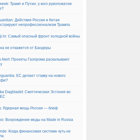
eek: Трамп и Путин: у кого рукопожатие
е?
uardian: Действия России и Китая
стрируют непрофессионализм Трампа
nji.hr: Самый опасный фронт холодной войны
на не откажется от Бандеры
s Alert: Проекты Газпрома раскалывают
пу
nguardia: ЕС делает ставку на нового
афи?
ka Dagbladet: Скептическая Эстония во
 ЕС
a: Ядерная мощь России — блеф
bo: Возрождение моды на Made in Russia
nde: Когда финансовая система чуть не
ла